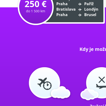
250 €
Praha
Paříž
Bratislava
Londýn
do 1 500 km
Praha
Brusel
Kdy je mož