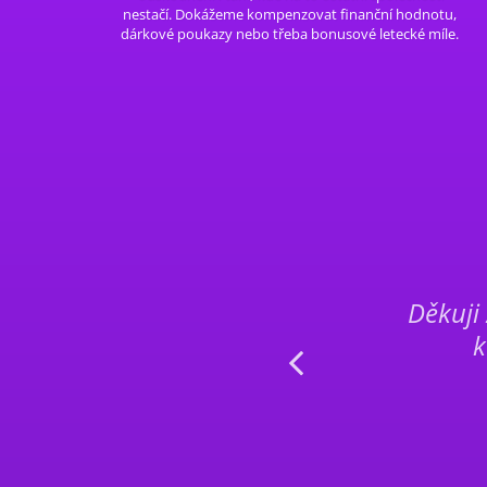
nestačí. Dokážeme kompenzovat finanční hodnotu,
dárkové poukazy nebo třeba bonusové letecké míle.
 maximální výši.
Děkuji
všem doporučím!
k