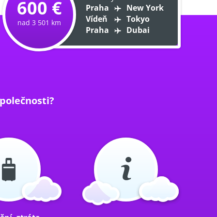
600 €
Praha
New York
Vídeň
Tokyo
nad 3 501 km
Praha
Dubai
polečnosti?