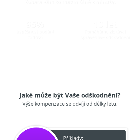
Zabere Vám to maximálně 2 minuty.
95%
10 let
úspěšnost podání
Pomáháme získávat
žádostí
spravedlivé odškodnění
Jaké může být Vaše odškodnění?
Výše kompenzace se odvíjí od délky letu.
Příklady: