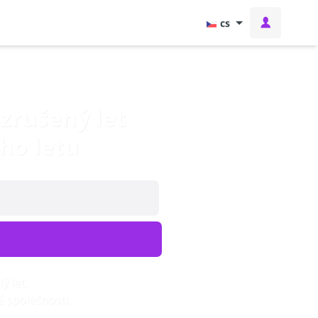
cs
zrušený let
ho letu
ý let.
 společnosti.