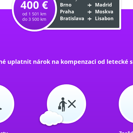
400 €
Brno
Madrid
Praha
Moskva
od 1 501 km
Bratislava
Lisabon
do 3 500 km
né uplatnit nárok na kompenzaci od letecké s