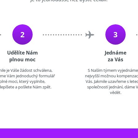
2
3
Udělíte Nám
Jednáme
plnou moc
za Vás
ile je Váše žádost schválena,
S Naším týmem vyjednáme
eme Vám jednoduchý formulář
nejvyšší možnou kompenzac
plné moci, který vyplníte,
Vás. Jakmile uzavřeme s lete
epíšete a pošlete Nám zpět.
společností jednání, dáme
vědět.