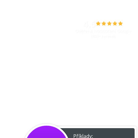
4.6
Ověřená hodnocení Google
(800+ recenzí)
Příklady: