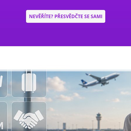
NEVĚŘÍTE? PŘESVĚDČTE SE SAMI