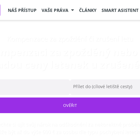
NÁŠ PŘÍSTUP
VAŠE PRÁVA
ČLÁNKY
SMART ASISTENT
Kompenzace za zpoždění či zrušení letu
ompenzaci za zpožděný nebo 
adou ceny letenek u zrušené
Přílet do (cílové letiště cesty)
OVĚŘIT
hte si ujít svůj nárok na odškodnění za nekorektně proběhl
že být až do výše 600 € za osobu dle typu pochybení letecké