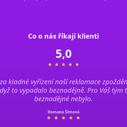
Co o nás říkají klienti
5,0
 za kladné vyřízení naší reklamace zpoždění
dyž to vypadalo beznadějně. Pro Váš tým 
beznadějné nebylo.
Romana Šímová