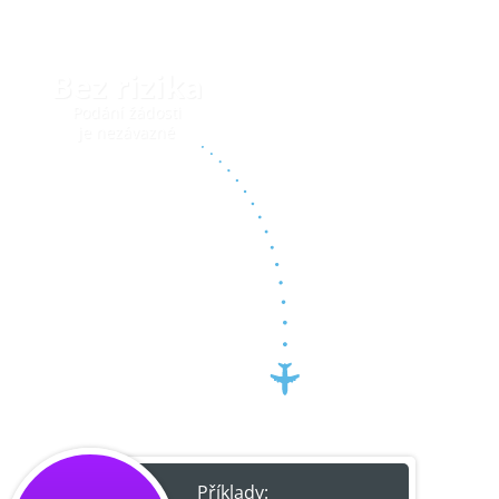
Bez rizika
Podání žádosti
je nezávazné
Příklady: