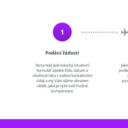
1
Podání žádosti
Skrze Náš jednoduchý intuitivní
Jakm
formulář zadáte číslo, datum a
pošl
okolnosti letu s Vašimi kontaktními
údaji a my Vám dáme obratem
pod
vědět, jaká je výše Vaší možné
kompenzace.