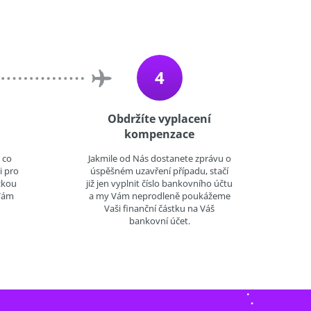
4
Obdržíte vyplacení
kompenzace
 co
Jakmile od Nás dostanete zprávu o
i pro
úspěšném uzavření případu, stačí
ckou
již jen vyplnit číslo bankovního účtu
 Vám
a my Vám neprodleně poukážeme
Vaši finanční částku na Váš
bankovní účet.