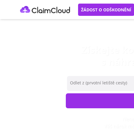
ŽÁDOST O ODŠKODNĚNÍ
Získejte k
s náhr
Odlet z (prvotní letiště cesty)
Nenec
Váš nárok mů