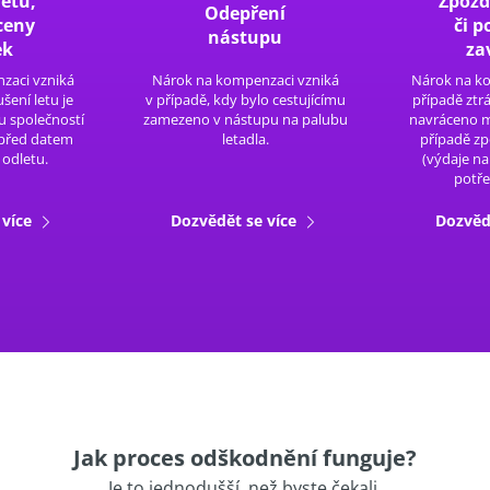
letu,
Zpožd
Odepření
ceny
či 
nástupu
ek
za
zaci vzniká
Nárok na kompenzaci vzniká
Nárok na ko
šení letu je
v případě, kdy bylo cestujícímu
případě ztr
 společností
zamezeno v nástupu na palubu
navráceno ma
 před datem
letadla.
případě zp
odletu.
(výdaje n
potře
 více
Dozvědět se více
Dozvěd
Jak proces odškodnění funguje?
Je to jednodušší, než byste čekali.