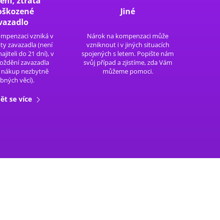
ění, ztráta
poškozené
Jiné
vazadlo
mpenzaci vzniká v
Nárok na kompenzaci může
áty zavazadla (není
vzniknout i v jiných situacích
jiteli do 21 dní), v
spojených s letem. Popište nám
oždění zavazadla
svůj případ a zjistíme, zda Vám
a nákup nezbytně
můžeme pomoci.
bných věcí).
ět se více