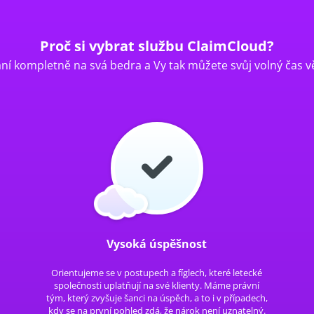
Proč si vybrat službu ClaimCloud?
í kompletně na svá bedra a Vy tak můžete svůj volný čas v
Vysoká úspěšnost
Orientujeme se v postupech a fíglech, které letecké
společnosti uplatňují na své klienty. Máme právní
tým, který zvyšuje šanci na úspěch, a to i v případech,
kdy se na první pohled zdá, že nárok není uznatelný.