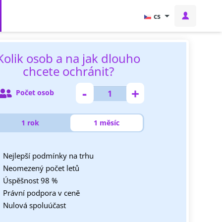
cs
Kolik osob a na jak dlouho
chcete ochránit?
-
+
Počet osob
1 rok
1 měsíc
Nejlepší podmínky na trhu
Neomezený počet letů
Úspěšnost 98 %
Právní podpora v ceně
Nulová spoluúčast