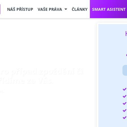
NÁŠ PŘÍSTUP
VAŠE PRÁVA
ČLÁNKY
SMART ASISTENT
pro případ zpoždění či
řídíme za Vás.
t.