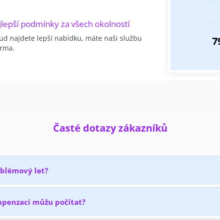
lepší podmínky za všech okolností
ud najdete lepší nabídku, máte naši službu
7
rma.
Časté dotazy zákazníků
oblémový let?
mpenzací můžu počítat?