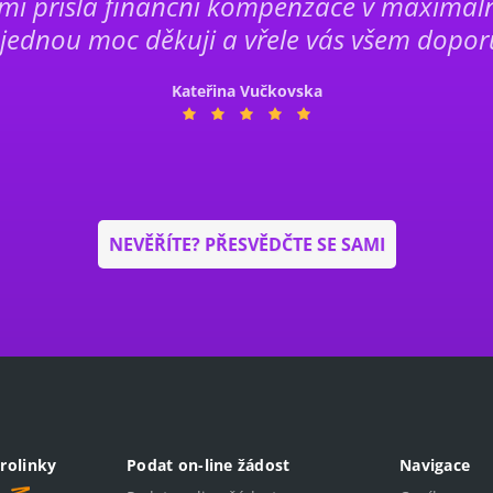
mi přišla finanční kompenzace v maximální
ě jednou moc děkuji a vřele vás všem dopor
Kateřina Vučkovska
NEVĚŘÍTE? PŘESVĚDČTE SE SAMI
rolinky
Podat on-line žádost
Navigace