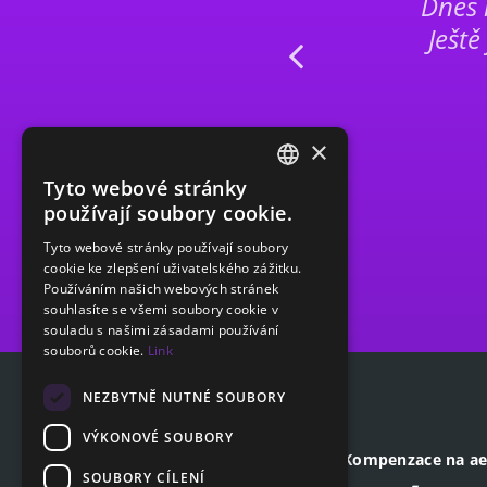
 komplikácii a
Dnes 
iaľ spokojnosť.
Ješt
×
Tyto webové stránky
CZECH
používají soubory cookie.
ENGLISH
Tyto webové stránky používají soubory
cookie ke zlepšení uživatelského zážitku.
SLOVAK
Používáním našich webových stránek
GERMAN
souhlasíte se všemi soubory cookie v
souladu s našimi zásadami používání
souborů cookie.
Link
NEZBYTNĚ NUTNÉ SOUBORY
VÝKONOVÉ SOUBORY
Adresa sídla společnosti
Kompenzace na ae
SOUBORY CÍLENÍ