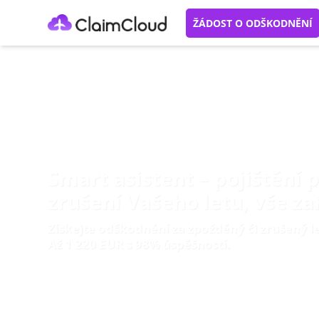
ŽÁDOST O ODŠKODNĚNÍ
Smart asistent – pojištění 
zrušení Vašeho letu, vše za
Získejte odškodnění za zpožděný či zrušený le
Až 1 220 EUR s 98% úspěšností.