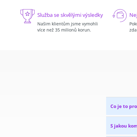
Služba se skvělými výsledky
Nej
Našim klientům jsme vymohli
Pok
více než 35 milionů korun.
zda
Co je to pr
S jakou ko