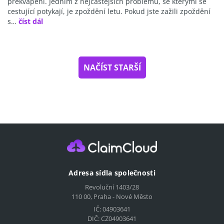
překvapení. Jedním z nejčastějších problémů, se kterými se
cestující potykají, je zpoždění letu. Pokud jste zažili zpoždění
s…
číst dál
NAČÍST STARŠÍ
Adresa sídla společnosti
Revoluční 1403/28
110 00, Praha - Nové Město
IČ: 04903641
DIČ: CZ04903641