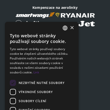
Kompenzace na aerolinky
×
Tyto webové stránky
Podat on-line žádost
CZECH
používají soubory cookie.
Podat on-line žádost
ENGLISH
Tyto webové stránky používají soubory
cookie ke zlepšení uživatelského zážitku.
SLOVAK
Navigace
Používáním našich webových stránek
GERMAN
souhlasíte se všemi soubory cookie v
Ceník
souladu s našimi zásadami používání
Otázky a odpovědi
souborů cookie.
Link
Dokumenty ke stažení
Poradna
NEZBYTNĚ NUTNÉ SOUBORY
VÝKONOVÉ SOUBORY
SOUBORY CÍLENÍ
Zákaznická sekce
Partnerská sekce