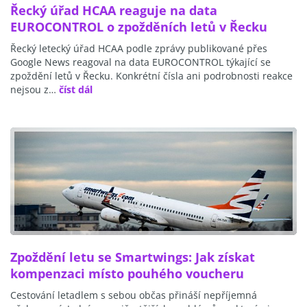
Řecký úřad HCAA reaguje na data
EUROCONTROL o zpožděních letů v Řecku
Řecký letecký úřad HCAA podle zprávy publikované přes
Google News reagoval na data EUROCONTROL týkající se
zpoždění letů v Řecku. Konkrétní čísla ani podrobnosti reakce
nejsou z…
číst dál
Zpoždění letu se Smartwings: Jak získat
kompenzaci místo pouhého voucheru
Cestování letadlem s sebou občas přináší nepříjemná