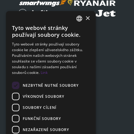
×
Tyto webové stránky
Podat on-line žádost
CZECH
používají soubory cookie.
Podat on-line žádost
ENGLISH
Tyto webové stránky používají soubory
cookie ke zlepšení uživatelského zážitku.
SLOVAK
Navigace
Používáním našich webových stránek
GERMAN
souhlasíte se všemi soubory cookie v
Ceník
souladu s našimi zásadami používání
Otázky a odpovědi
souborů cookie.
Link
Dokumenty ke stažení
Poradna
NEZBYTNĚ NUTNÉ SOUBORY
VÝKONOVÉ SOUBORY
SOUBORY CÍLENÍ
Zákaznická sekce
Partnerská sekce
FUNKČNÍ SOUBORY
Affiliate program
NEZAŘAZENÉ SOUBORY
Kontakty