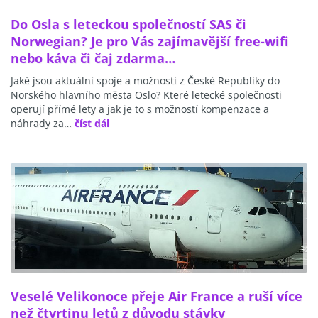
Do Osla s leteckou společností SAS či
Norwegian? Je pro Vás zajímavější free-wifi
nebo káva či čaj zdarma…
Jaké jsou aktuální spoje a možnosti z České Republiky do
Norského hlavního města Oslo? Které letecké společnosti
operují přímé lety a jak je to s možností kompenzace a
náhrady za…
číst dál
Veselé Velikonoce přeje Air France a ruší více
než čtvrtinu letů z důvodu stávky