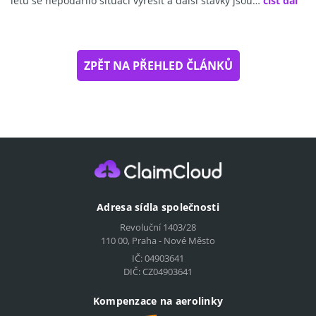
letů se nepodařilo situaci vyřešit a další stávky jsou…
číst dál
ZPĚT NA PŘEHLED ČLÁNKŮ
Adresa sídla společnosti
Revoluční 1403/28
110 00, Praha - Nové Město
IČ: 04903641
DIČ: CZ04903641
Kompenzace na aerolinky