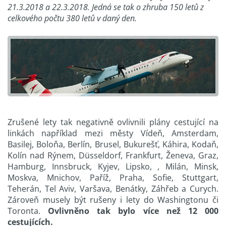
21.3.2018 a 22.3.2018. Jedná se tak o zhruba 150 letů z
celkového počtu 380 letů v daný den.
Zrušené lety tak negativně ovlivnili plány cestující na
linkách například mezi městy Vídeň, Amsterdam,
Basilej, Boloňa, Berlín, Brusel, Bukurešť, Káhira, Kodaň,
Kolín nad Rýnem, Düsseldorf, Frankfurt, Ženeva, Graz,
Hamburg, Innsbruck, Kyjev, Lipsko, , Milán, Minsk,
Moskva, Mnichov, Paříž, Praha, Sofie, Stuttgart,
Teherán, Tel Aviv, Varšava, Benátky, Záhřeb a Curych.
Zároveň musely být rušeny i lety do Washingtonu či
Toronta.
Ovlivněno tak bylo více než 12 000
cestujících.