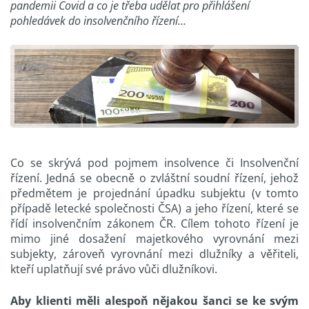
pandemii Covid a co je třeba udělat pro přihlášení
pohledávek do insolvenčního řízení…
Co se skrývá pod pojmem insolvence či Insolvenční
řízení. Jedná se obecně o zvláštní soudní řízení, jehož
předmětem je projednání úpadku subjektu (v tomto
případě letecké společnosti ČSA) a jeho řízení, které se
řídí insolvenčním zákonem ČR. Cílem tohoto řízení je
mimo jiné dosažení majetkového vyrovnání mezi
subjekty, zároveň vyrovnání mezi dlužníky a věřiteli,
kteří uplatňují své právo vůči dlužníkovi.
Aby klienti měli alespoň nějakou šanci se ke svým