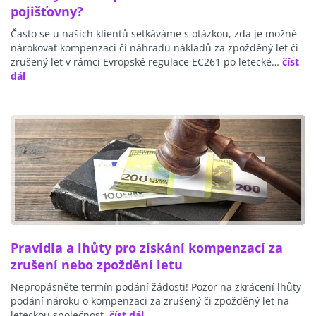
pojišťovny?
Často se u našich klientů setkáváme s otázkou, zda je možné
nárokovat kompenzaci či náhradu nákladů za zpožděný let či
zrušený let v rámci Evropské regulace EC261 po letecké…
číst
dál
Pravidla a lhůty pro získání kompenzací za
zrušení nebo zpoždění letu
Nepropásněte termín podání žádosti! Pozor na zkrácení lhůty
podání nároku o kompenzaci za zrušený či zpožděný let na
leteckou společnost.
číst dál