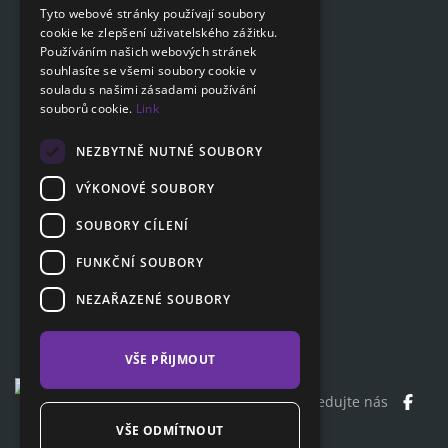
Tyto webové stránky používají soubory
cookie ke zlepšení uživatelského zážitku.
SLOVAK
Navigace
Používáním našich webových stránek
GERMAN
souhlasíte se všemi soubory cookie v
Ceník
souladu s našimi zásadami používání
Otázky a odpovědi
souborů cookie.
Link
Dokumenty ke stažení
Poradna
NEZBYTNĚ NUTNÉ SOUBORY
VÝKONOVÉ SOUBORY
SOUBORY CÍLENÍ
Zákaznická sekce
Partnerská sekce
FUNKČNÍ SOUBORY
Affiliate program
NEZAŘAZENÉ SOUBORY
Kontakty
VŠE PŘIJMOUT
Sledujte nás
VŠE ODMÍTNOUT