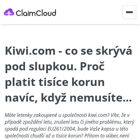
Togg
navig
Kiwi.com - co se skrývá
pod slupkou. Proč
platit tisíce korun
navíc, když nemusíte...
Máte letenky zakoupené u společnosti kiwi.com? Víte, že v
případě zpoždění letu, zrušení letu či jiného problému, který
spadá pod regulaci EU261/2004, bude Vaše kapsa u této
společnosti chudší až o tisíce korun? Přitom to vůbec není