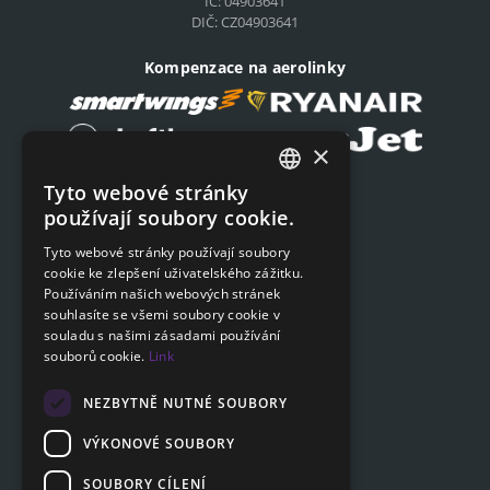
IČ: 04903641
DIČ: CZ04903641
Kompenzace na aerolinky
×
Tyto webové stránky
Podat on-line žádost
CZECH
používají soubory cookie.
Podat on-line žádost
ENGLISH
Tyto webové stránky používají soubory
cookie ke zlepšení uživatelského zážitku.
SLOVAK
Navigace
Používáním našich webových stránek
GERMAN
souhlasíte se všemi soubory cookie v
Ceník
souladu s našimi zásadami používání
Otázky a odpovědi
souborů cookie.
Link
Dokumenty ke stažení
Poradna
NEZBYTNĚ NUTNÉ SOUBORY
VÝKONOVÉ SOUBORY
SOUBORY CÍLENÍ
Zákaznická sekce