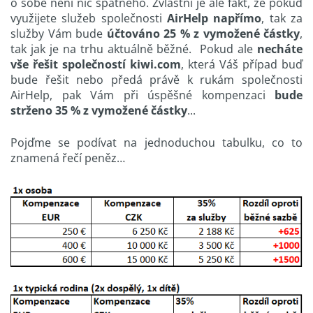
o sobě není nic špatného. Zvláštní je ale fakt, že pokud
využijete služeb společnosti
AirHelp napřímo
, tak za
služby Vám bude
účtováno 25 % z vymožené částky
,
tak jak je na trhu aktuálně běžné. Pokud ale
necháte
vše řešit společností kiwi.com
, která Váš případ buď
bude řešit nebo předá právě k rukám společnosti
AirHelp, pak Vám při úspěšné kompenzaci
bude
strženo 35 % z vymožené částky
...
Pojďme se podívat na jednoduchou tabulku, co to
znamená řečí peněz…