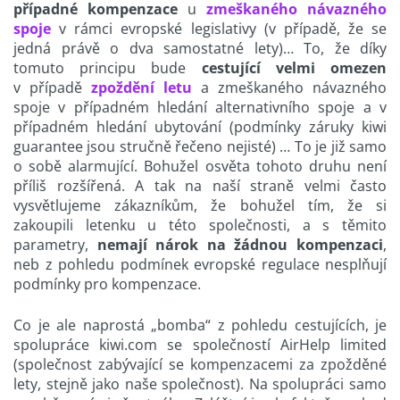
případné kompenzace
u
zmeškaného návazného
spoje
v rámci evropské legislativy (v případě, že se
jedná právě o dva samostatné lety)… To, že díky
tomuto principu bude
cestující velmi omezen
v případě
zpoždění letu
a zmeškaného návazného
spoje v případném hledání alternativního spoje a v
případném hledání ubytování (podmínky záruky kiwi
guarantee jsou stručně řečeno nejisté) … To je již samo
o sobě alarmující. Bohužel osvěta tohoto druhu není
příliš rozšířená. A tak na naší straně velmi často
vysvětlujeme zákazníkům, že bohužel tím, že si
zakoupili letenku u této společnosti, a s těmito
parametry,
nemají nárok na žádnou kompenzaci
,
neb z pohledu podmínek evropské regulace nesplňují
podmínky pro kompenzace.
Co je ale naprostá „bomba“ z pohledu cestujících, je
spolupráce kiwi.com se společností AirHelp limited
(společnost zabývající se kompenzacemi za zpožděné
lety, stejně jako naše společnost). Na spolupráci samo