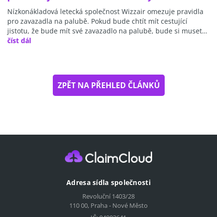
Nízkonákladová letecká společnost Wizzair omezuje pravidla
pro zavazadla na palubě. Pokud bude chtít mít cestující
jistotu, že bude mít své zavazadlo na palubě, bude si muset…
číst dál
ZPĚT NA PŘEHLED ČLÁNKŮ
Adresa sídla společnosti
Revoluční 1403/28
110 00, Praha - Nové Město