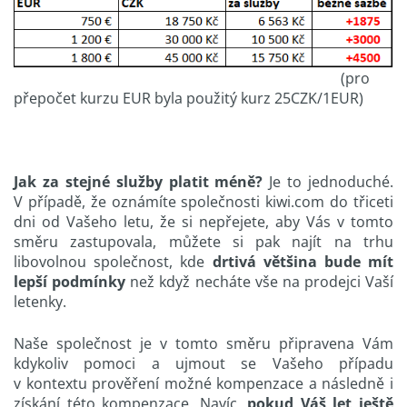
(pro
přepočet kurzu EUR byla použitý kurz 25CZK/1EUR)
Jak za stejné služby platit méně?
Je to jednoduché.
V případě, že oznámíte společnosti kiwi.com do třiceti
dni od Vašeho letu, že si nepřejete, aby Vás v tomto
směru zastupovala, můžete si pak najít na trhu
libovolnou společnost, kde
drtivá většina bude mít
lepší podmínky
než když necháte vše na prodejci Vaší
letenky.
Naše společnost je v tomto směru připravena Vám
kdykoliv pomoci a ujmout se Vašeho případu
v kontextu prověření možné kompenzace a následně i
získání této kompenzace. Navíc,
pokud Váš let ještě