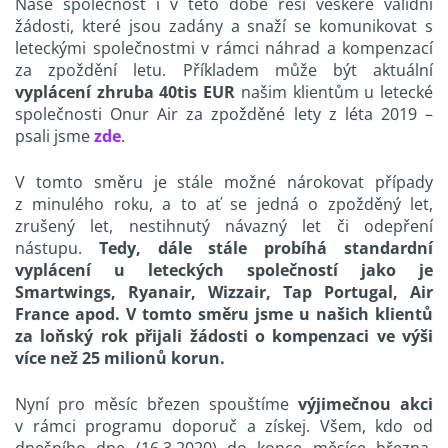
Naše společnost i v této době řeší veškeré validní
žádosti, které jsou zadány a snaží se komunikovat s
leteckými společnostmi v rámci náhrad a kompenzací
za zpoždění letu. Příkladem může být aktuální
vyplácení zhruba 40tis EUR
našim klientům u letecké
společnosti Onur Air za zpožděné lety z léta 2019 –
psali jsme
zde
.
V tomto směru je stále možné nárokovat případy
z minulého roku, a to ať se jedná o zpožděný let,
zrušený let, nestihnutý návazný let či odepření
nástupu.
Tedy, dále stále probíhá standardní
vyplácení u leteckých společností jako je
Smartwings, Ryanair, Wizzair, Tap Portugal, Air
France apod. V tomto směru jsme u našich klientů
za loňský rok přijali žádosti o kompenzaci ve výši
více než 25 milionů korun.
Nyní pro měsíc březen spouštíme
výjimečnou akci
v rámci programu doporuč a získej. Všem, kdo od
dnešního dne (16.3.2020) do konce měsíce března,