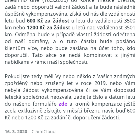
zadá nebo doporučí validní žádost a ta bude následně
úspěšně vykompenzována, získá od nás dle vzdálenosti
letu buď
600 Kč za žádost
u letu do vzdálenosti 3500
km nebo
1200 Kč za žádost
u letů nad vzdálenost 3501
km. Odměna bude v případě vlastní žádosti odečtena
od naší odměny, a o tuto částku bude posláno
klientům více, nebo bude zaslána na účet toho, kdo
doporučil. Tato akce se nedá kombinovat s jinými
nabídkami v rámci naší společnosti.
Pokud jste tedy měli Vy nebo někdo z Vašich známých
zpožděný nebo zrušený let v roce 2019, nebo Vám
nebyla žádost vykompenzována či se Vám doposud
letecká společnost neozvala, zadejte číslo a datum letu
do našeho formuláře
zde
a kromě kompenzace ještě
zcela exkluzivně získejte v měsíci březnu navíc buď 600
Kč nebo 1200 Kč za zadání či doporučení žádosti.
16. 3. 2020
ClaimCloud