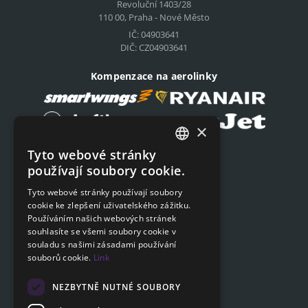
Revoluční 1403/28
110 00, Praha - Nové Město
IČ: 04903641
DIČ: CZ04903641
Kompenzace na aerolinky
×
Tyto webové stránky
Podat on-line žádost
CZECH
používají soubory cookie.
Podat on-line žádost
ENGLISH
Tyto webové stránky používají soubory
cookie ke zlepšení uživatelského zážitku.
SLOVAK
Navigace
Používáním našich webových stránek
GERMAN
souhlasíte se všemi soubory cookie v
Ceník
souladu s našimi zásadami používání
Otázky a odpovědi
souborů cookie.
Link
Dokumenty ke stažení
Poradna
NEZBYTNĚ NUTNÉ SOUBORY