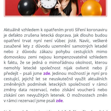
Aktuálně vzhledem k opatřením proti šíření koronaviru
je defakto zrušena letecká doprava. Jak dlouho budou
opatření trvat nyní není vůbec jisté. Navíc, veškeré
zasažené lety z důvodu uzemnění samotných letadel
nebo z důvodu zákazu pohybu cestujících mimo
domovskou zemi nejsou kompenzovatelné vzhledem
k faktu, že se jedná o mimořádnou okolnost, kterou
nemohly letecké společnost nijak ovlivnit nebo jí
předejít – psali jsme
zde
. Jedinou možností je nyní pro
cestující, jejichž let se neuskutečnil využít aktuálních
změněných podmínek leteckých společností v rámci
změny data rezervací, nebo získání voucherů nebo
získání cen nevyužitých letenek. O možnostech změn
v rámci rezervací jsme psali
zde
.