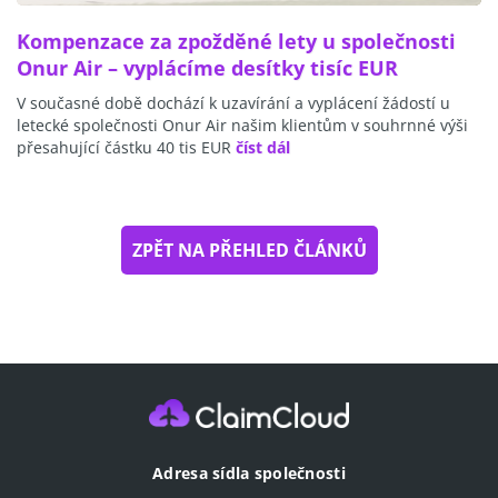
Kompenzace za zpožděné lety u společnosti
Onur Air – vyplácíme desítky tisíc EUR
V současné době dochází k uzavírání a vyplácení žádostí u
letecké společnosti Onur Air našim klientům v souhrnné výši
přesahující částku 40 tis EUR
číst dál
ZPĚT NA PŘEHLED ČLÁNKŮ
Adresa sídla společnosti