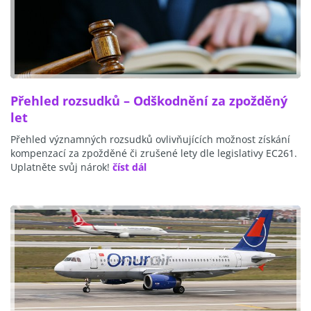
Přehled rozsudků – Odškodnění za zpožděný
let
Přehled významných rozsudků ovlivňujících možnost získání
kompenzací za zpožděné či zrušené lety dle legislativy EC261.
Uplatněte svůj nárok!
číst dál