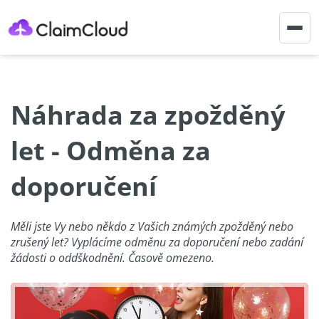
Togg
navig
Náhrada za zpožděný
let - Odměna za
doporučení
Měli jste Vy nebo někdo z Vašich známých zpožděný nebo
zrušený let? Vyplácíme odměnu za doporučení nebo zadání
žádosti o oddškodnění. Časově omezeno.