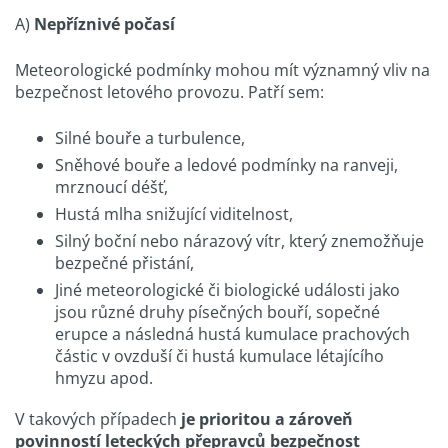
A)
Nepříznivé počasí
Meteorologické podmínky mohou mít významný vliv na
bezpečnost letového provozu. Patří sem:
Silné bouře a turbulence,
Sněhové bouře a ledové podmínky na ranveji,
mrznoucí déšť,
Hustá mlha snižující viditelnost,
Silný boční nebo nárazový vítr, který znemožňuje
bezpečné přistání,
Jiné meteorologické či biologické události jako
jsou různé druhy písečných bouří, sopečné
erupce a následná hustá kumulace prachových
částic v ovzduší či hustá kumulace létajícího
hmyzu apod.
V takových případech
je prioritou a zároveň
povinností leteckých přepravců bezpečnost