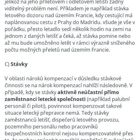
jelikož na jeho příletovém i odletovém letišti žádný
viditelný problém není. Příkladem je například stávka
letového dozoru nad územím Francie, kdy cestující má
naplánovanou cestu z Prahy do Madridu. všude je vše v
pořádku, přesto letadlo sedí několik hodin na zemi na
jednom z daných letišť a čeká, až stávka pomine nebo
až mu bude umožněno letět v rámci výrazně sníženého
počtu možných přeletů nad územím Francie.
C)
Stávky
V oblasti nároků kompenzací v důsledku stávkové
činnosti se na nárok kompenzací nahlíží následovně. V
případě, kdy se stávky
aktivně neúčastní přímo
zaměstnanci letecké společnosti
(například palubní
personál či piloti), povinnost kompenzovat takové
situace letecký přepravce nemá. Tedy stávky
zaměstnanců letišť, dispečerů letového provozu,
pozemního personálu nebo pracovníků
bezpečnostních kontrol nejsou kompenzovatelné přes