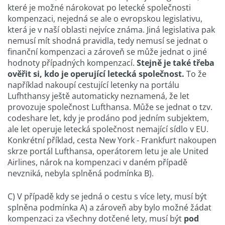
které je možné nárokovat po letecké společnosti
kompenzaci, nejedná se ale o evropskou legislativu,
která je v naší oblasti nejvíce známa. Jiná legislativa pak
nemusí mít shodná pravidla, tedy nemusí se jednat o
finanční kompenzaci a zároveň se může jednat o jiné
hodnoty případných kompenzací.
Stejně je také třeba
ověřit si, kdo je operující letecká společnost.
To že
například nakoupí cestující letenky na portálu
Lufhthansy ještě automaticky neznamená, že let
provozuje společnost Lufthansa. Může se jednat o tzv.
codeshare let, kdy je prodáno pod jedním subjektem,
ale let operuje letecká společnost nemající sídlo v EU.
Konkrétní příklad, cesta New York - Frankfurt nakoupen
skrze portál Lufthansa, operátorem letu je ale United
Airlines, nárok na kompenzaci v daném případě
nevzniká, nebyla splněná podmínka B).
C) V případě kdy se jedná o cestu s více lety, musí být
splněna podmínka A) a zároveň aby bylo možné žádat
kompenzaci za všechny dotčené lety, musí být
pod