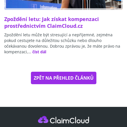
Zpoždění letu: Jak získat kompenzaci
prostřednictvím ClaimCloud.cz
Zpoždění letu může být stresující a nepříjemné, zejména
pokud cestujete na důležitou schůzku nebo dlouho
očekávanou dovolenou. Dobrou zprávou je, že máte právo na
kompenzaci,…
číst dál
ZPĚT NA PŘEHLED ČLÁNKŮ