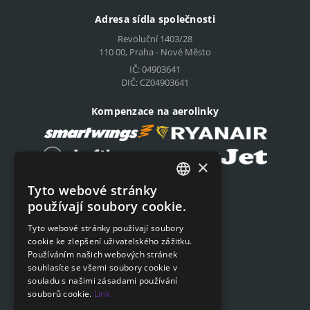
Adresa sídla společnosti
Revoluční 1403/28
110 00, Praha - Nové Město
IČ: 04903641
DIČ: CZ04903641
Kompenzace na aerolinky
×
Tyto webové stránky
Podat on-line žádost
CZECH
používají soubory cookie.
Podat on-line žádost
ENGLISH
Tyto webové stránky používají soubory
cookie ke zlepšení uživatelského zážitku.
SLOVAK
Navigace
Používáním našich webových stránek
GERMAN
souhlasíte se všemi soubory cookie v
Ceník
souladu s našimi zásadami používání
Otázky a odpovědi
souborů cookie.
Link
Dokumenty ke stažení