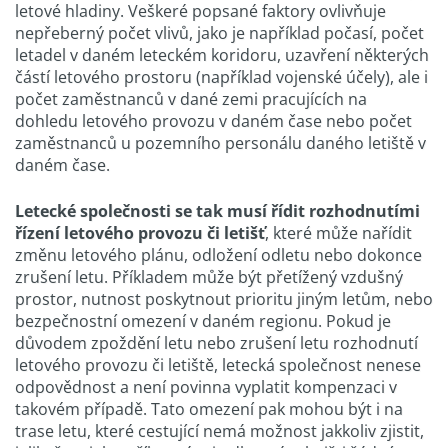
letové hladiny. Veškeré popsané faktory ovlivňuje
nepřeberný počet vlivů, jako je například počasí, počet
letadel v daném leteckém koridoru, uzavření některých
částí letového prostoru (například vojenské účely), ale i
počet zaměstnanců v dané zemi pracujících na
dohledu letového provozu v daném čase nebo počet
zaměstnanců u pozemního personálu daného letiště v
daném čase.
Letecké společnosti se tak musí řídit rozhodnutími
řízení letového provozu či letišť
, které může nařídit
změnu letového plánu, odložení odletu nebo dokonce
zrušení letu. Příkladem může být přetížený vzdušný
prostor, nutnost poskytnout prioritu jiným letům, nebo
bezpečnostní omezení v daném regionu. Pokud je
důvodem zpoždění letu nebo zrušení letu rozhodnutí
letového provozu či letiště, letecká společnost nenese
odpovědnost a není povinna vyplatit kompenzaci v
takovém případě. Tato omezení pak mohou být i na
trase letu, které cestující nemá možnost jakkoliv zjistit,