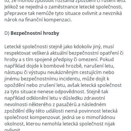
to, že mohou způsobit rozsáhlá zpoždění či rušení letů.
Jelikož se nejedná o zaměstnance letecké společnosti,
přepravce tak nemůže tyto situace ovlivnit a nevzniká
nárok na finanční kompenzaci.
D)
Bezpečnostní hrozby
Letecké společnosti stejně jako kdokoliv jiný, musí
respektovat veškerá aktuální bezpečnostní opatření či
hroby a s tím spojené předpisy či omezení. Pokud
například dojde k bombové hrozbě, narušení letu,
nástupu či výstupu neukázněným cestujícím nebo
jinému bezpečnostnímu incidentu, může dojít k
opoždění nebo zrušení letu, avšak letecká společnost
za tyto situace nenese odpovědnost. Stejně tak
například odklonění letu v důsledku zdravotní
nevolnosti některého z pasažérů a následném
zpoždění díky této události nemá povinnost letecká
společnost kompenzovat. Jedná se o mimořádnou
okolnost, kterou nemohla letecká společnost nijak
ovlivnit.