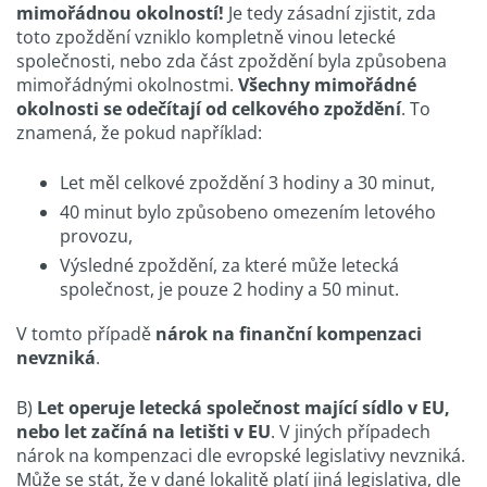
mimořádnou okolností!
Je tedy zásadní zjistit, zda
toto zpoždění vzniklo kompletně vinou letecké
společnosti, nebo zda část zpoždění byla způsobena
mimořádnými okolnostmi.
Všechny mimořádné
okolnosti se odečítají od celkového zpoždění
. To
znamená, že pokud například:
Let měl celkové zpoždění 3 hodiny a 30 minut,
40 minut bylo způsobeno omezením letového
provozu,
Výsledné zpoždění, za které může letecká
společnost, je pouze 2 hodiny a 50 minut.
V tomto případě
nárok na finanční kompenzaci
nevzniká
.
B)
Let operuje letecká společnost mající sídlo v EU,
nebo let začíná na letišti v EU
. V jiných případech
nárok na kompenzaci dle evropské legislativy nevzniká.
Může se stát, že v dané lokalitě platí jiná legislativa, dle