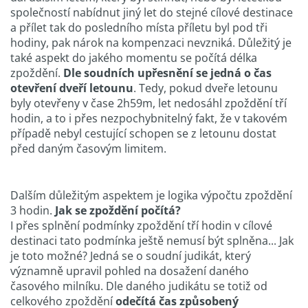
společností nabídnut jiný let do stejné cílové destinace
a přílet tak do posledního místa příletu byl pod tři
hodiny, pak nárok na kompenzaci nevzniká. Důležitý je
také aspekt do jakého momentu se počítá délka
zpoždění.
Dle soudních upřesnění se jedná o čas
otevření dveří letounu
. Tedy, pokud dveře letounu
byly otevřeny v čase 2h59m, let nedosáhl zpoždění tří
hodin, a to i přes nezpochybnitelný fakt, že v takovém
případě nebyl cestující schopen se z letounu dostat
před daným časovým limitem.
Dalším důležitým aspektem je logika výpočtu zpoždění
3 hodin.
Jak se zpoždění počítá?
I přes splnění podmínky zpoždění tří hodin v cílové
destinaci tato podmínka ještě nemusí být splněna... Jak
je toto možné? Jedná se o soudní judikát, který
významně upravil pohled na dosažení daného
časového milníku. Dle daného judikátu se totiž od
celkového zpoždění
odečítá čas způsobený