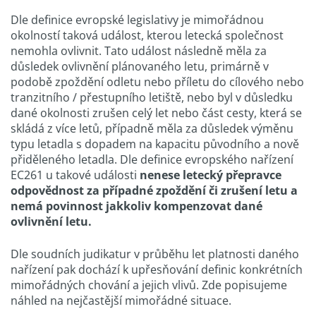
Dle definice evropské legislativy je mimořádnou
okolností taková událost, kterou letecká společnost
nemohla ovlivnit. Tato událost následně měla za
důsledek ovlivnění plánovaného letu, primárně v
podobě zpoždění odletu nebo příletu do cílového nebo
tranzitního / přestupního letiště, nebo byl v důsledku
dané okolnosti zrušen celý let nebo část cesty, která se
skládá z více letů, případně měla za důsledek výměnu
typu letadla s dopadem na kapacitu původního a nově
přiděleného letadla. Dle definice evropského nařízení
EC261 u takové události
nenese letecký přepravce
odpovědnost za případné zpoždění či zrušení letu a
nemá povinnost jakkoliv kompenzovat dané
ovlivnění letu.
Dle soudních judikatur v průběhu let platnosti daného
nařízení pak dochází k upřesňování definic konkrétních
mimořádných chování a jejich vlivů. Zde popisujeme
náhled na nejčastější mimořádné situace.