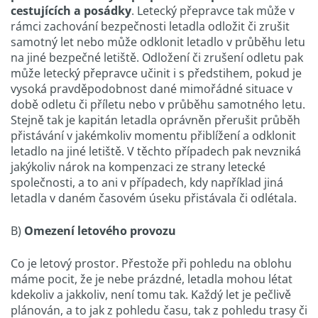
cestujících a posádky
. Letecký přepravce tak může v
rámci zachování bezpečnosti letadla odložit či zrušit
samotný let nebo může odklonit letadlo v průběhu letu
na jiné bezpečné letiště. Odložení či zrušení odletu pak
může letecký přepravce učinit i s předstihem, pokud je
vysoká pravděpodobnost dané mimořádné situace v
době odletu či příletu nebo v průběhu samotného letu.
Stejně tak je kapitán letadla oprávněn přerušit průběh
přistávání v jakémkoliv momentu přiblížení a odklonit
letadlo na jiné letiště. V těchto případech pak nevzniká
jakýkoliv nárok na kompenzaci ze strany letecké
společnosti, a to ani v případech, kdy například jiná
letadla v daném časovém úseku přistávala či odlétala.
B)
Omezení letového provozu
Co je letový prostor. Přestože při pohledu na oblohu
máme pocit, že je nebe prázdné, letadla mohou létat
kdekoliv a jakkoliv, není tomu tak. Každý let je pečlivě
plánován, a to jak z pohledu času, tak z pohledu trasy či