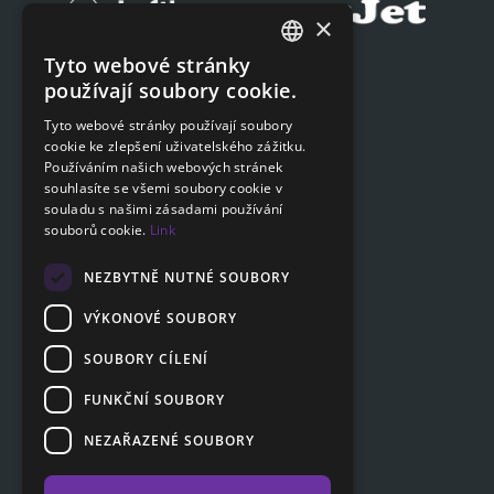
×
Tyto webové stránky
Podat on-line žádost
CZECH
používají soubory cookie.
Podat on-line žádost
ENGLISH
Tyto webové stránky používají soubory
cookie ke zlepšení uživatelského zážitku.
SLOVAK
Navigace
Používáním našich webových stránek
GERMAN
souhlasíte se všemi soubory cookie v
Ceník
souladu s našimi zásadami používání
Otázky a odpovědi
souborů cookie.
Link
Dokumenty ke stažení
Poradna
NEZBYTNĚ NUTNÉ SOUBORY
VÝKONOVÉ SOUBORY
SOUBORY CÍLENÍ
Zákaznická sekce
Partnerská sekce
FUNKČNÍ SOUBORY
Affiliate program
NEZAŘAZENÉ SOUBORY
Kontakty