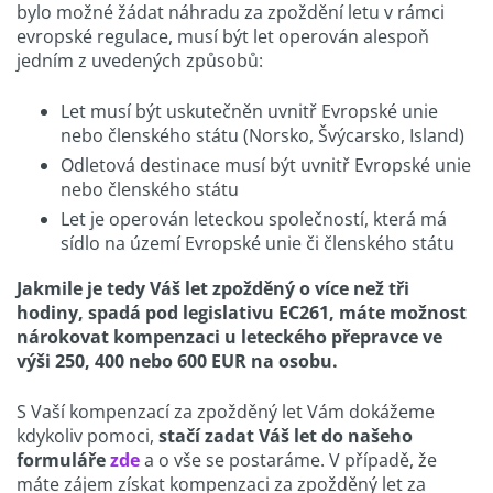
bylo možné žádat náhradu za zpoždění letu v rámci
evropské regulace, musí být let operován alespoň
jedním z uvedených způsobů:
Let musí být uskutečněn uvnitř Evropské unie
nebo členského státu (Norsko, Švýcarsko, Island)
Odletová destinace musí být uvnitř Evropské unie
nebo členského státu
Let je operován leteckou společností, která má
sídlo na území Evropské unie či členského státu
Jakmile je tedy Váš let zpožděný o více než tři
hodiny, spadá pod legislativu EC261, máte možnost
nárokovat kompenzaci u leteckého přepravce ve
výši 250, 400 nebo 600 EUR na osobu.
S Vaší kompenzací za zpožděný let Vám dokážeme
kdykoliv pomoci,
stačí zadat Váš let do našeho
formuláře
zde
a o vše se postaráme. V případě, že
máte zájem získat kompenzaci za zpožděný let za