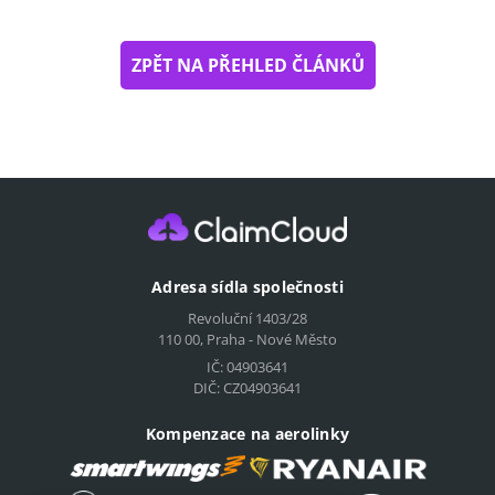
ZPĚT NA PŘEHLED ČLÁNKŮ
Adresa sídla společnosti
Revoluční 1403/28
110 00, Praha - Nové Město
IČ: 04903641
DIČ: CZ04903641
Kompenzace na aerolinky