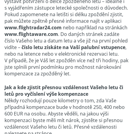
vystavit potvrzení o délce zpožděného letu – ideálně i
s vyjádřením zástupce letecké společnosti o důvodech.
Pokud zapomenete na letišti si délku zpoždění zjistit,
pak můžete zpětně přesné informace najít v aplikaci
www.flightradar24.com
nebo například na stránkách
www.flightaware.com
. Do daných stránek zadáte
číslo Vašeho letu a datum letu a vše již na první pohled
vidíte –
číslo letu získáte na Vaší palubní vstupence
,
nebo na letence nebo v elektronické rezervaci letu.
V případě, že je Váš let zpožděn více než tři hodiny, pak
jste splnili první podmínku pro možnost nárokování
kompenzace za zpožděný let.
Jak a kde zjistit přesnou vzdálenost Vašeho letu či
letů pro vyčíslení výše kompenzace
Někdy rozhodují pouze kilometry o tom, zda Vaše
případná kompenzace bude v hodnotě 250, 400 nebo
600 EUR na osobu. Abyste věděli, na jakou výši
kompenzaci byste měli mít nárok, zjistěte si přesnou
vzdálenost Vašeho letu či letů. Přesné vzdálenosti
naleznete na stránce