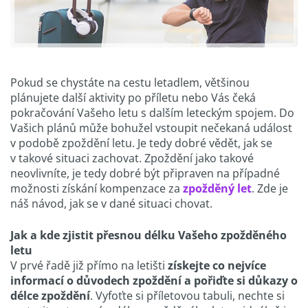
Pokud se chystáte na cestu letadlem, většinou
plánujete další aktivity po příletu nebo Vás čeká
pokračování Vašeho letu s dalším leteckým spojem. Do
Vašich plánů může bohužel vstoupit nečekaná událost
v podobě zpoždění letu. Je tedy dobré vědět, jak se
v takové situaci zachovat. Zpoždění jako takové
neovlivníte, je tedy dobré být připraven na případné
možnosti získání kompenzace za
zpožděný let
. Zde je
náš návod, jak se v dané situaci chovat.
Jak a kde zjistit přesnou délku Vašeho zpožděného
letu
V prvé řadě již přímo na letišti
získejte co nejvíce
informací o důvodech zpoždění a pořiďte si důkazy o
délce zpoždění
. Vyfoťte si příletovou tabuli, nechte si