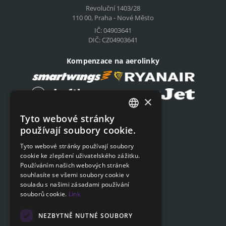
Revoluční 1403/28
110 00, Praha - Nové Město
IČ: 04903641
DIČ: CZ04903641
Kompenzace na aerolinky
×
Tyto webové stránky
Podat on-line žádost
CZECH
používají soubory cookie.
Podat on-line žádost
ENGLISH
Tyto webové stránky používají soubory
cookie ke zlepšení uživatelského zážitku.
SLOVAK
Navigace
Používáním našich webových stránek
GERMAN
souhlasíte se všemi soubory cookie v
Ceník
souladu s našimi zásadami používání
Otázky a odpovědi
souborů cookie.
Link
Dokumenty ke stažení
Poradna
NEZBYTNĚ NUTNÉ SOUBORY