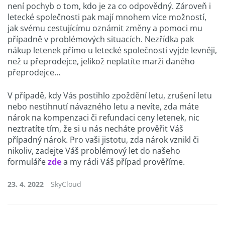
není pochyb o tom, kdo je za co odpovědný. Zároveň i
letecké společnosti pak mají mnohem více možností,
jak svému cestujícímu oznámit změny a pomoci mu
případně v problémových situacích. Nezřídka pak
nákup letenek přímo u letecké společnosti vyjde levněji,
než u přeprodejce, jelikož neplatíte marži daného
přeprodejce…
V případě, kdy Vás postihlo zpoždění letu, zrušení letu
nebo nestihnutí návazného letu a nevíte, zda máte
nárok na kompenzaci či refundaci ceny letenek, nic
neztratíte tím, že si u nás necháte prověřit Váš
případný nárok. Pro vaši jistotu, zda nárok vznikl či
nikoliv, zadejte Váš problémový let do našeho
formuláře
zde
a my rádi Váš případ prověříme.
23. 4. 2022
SkyCloud