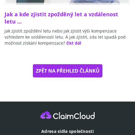
Jak a kde zjistit zpožděný let a vzdálenost
letu …
Jak zjistit zpoždění letu nebo jak zjistit výši kompenzace
vzhledem ke vzdálenosti letu. A jak zjistit, zda let spadá pod
možnost získání kompenzace?
číst dál
ZPĚT NA PŘEHLED ČLÁNKŮ
Adresa sídla společnosti