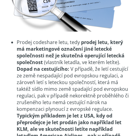
Prodej codeshare letu, tedy
prodej letu, který
má marketingové označení jiné letecké
společnosti než je skutečná operující letecká
společnost
(vlastník letadla, ve kterém letíte).
Dopad na cestujícího:
V případě, že letí cestující
ze země nespadající pod evropskou regulaci, a
zároveň letí s leteckou společností, která má
taktéž sídlo mimo země spadající pod evropskou
regulaci, pak v případě nekorektně proběhlého či
zrušeného letu nemá cestující nárok na
kompenzaci plynoucí z evropské regulace.
Typickým příkladem je let z USA, kdy od
přeprodejce je let prodán jako například let
KLM, ale ve skutečnosti letíte například
letadlem American Airlines – pak v případě