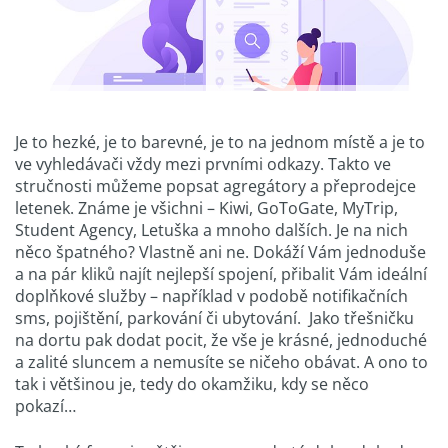
Je to hezké, je to barevné, je to na jednom místě a je to
ve vyhledávači vždy mezi prvními odkazy. Takto ve
stručnosti můžeme popsat agregátory a přeprodejce
letenek. Známe je všichni – Kiwi, GoToGate, MyTrip,
Student Agency, Letuška a mnoho dalších. Je na nich
něco špatného? Vlastně ani ne. Dokáží Vám jednoduše
a na pár kliků najít nejlepší spojení, přibalit Vám ideální
doplňkové služby – například v podobě notifikačních
sms, pojištění, parkování či ubytování. Jako třešničku
na dortu pak dodat pocit, že vše je krásné, jednoduché
a zalité sluncem a nemusíte se ničeho obávat. A ono to
tak i většinou je, tedy do okamžiku, kdy se něco
pokazí…