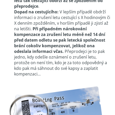
letu tak cestující obdrží až se zpožděním od
přeprodejce
.
Dopad na cestujícího:
V lepším případě obdrží
informaci o zrušení letu cestující s X hodinovým či
X denním zpožděním, v horším případě ji zjistí až
na letišti.
Při případném nárokování
kompenzace za zrušení letu méně než 14 dní
před datem odletu se pak letecká společnost
brání cokoliv kompenzovat, jelikož ona
odeslala informaci včas.
Přeprodejci je to pak
jedno, kdy odešle oznámení o zrušení letu,
protože on není tím, kdo je za toto odpovědný a
kdo pak má sáhnout do své kapsy a zaplatit
kompenzaci…