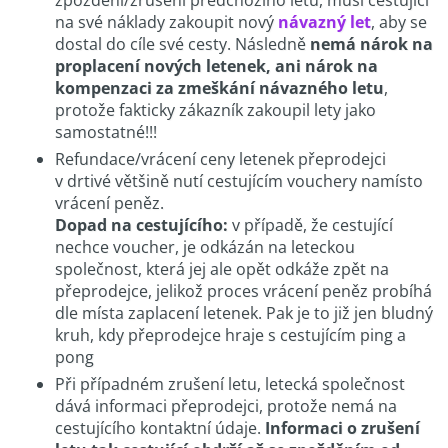
na své náklady zakoupit nový
návazný let
, aby se
dostal do cíle své cesty. Následně
nemá nárok na
proplacení nových letenek, ani nárok na
kompenzaci za zmeškání návazného letu
,
protože fakticky zákazník zakoupil lety jako
samostatné!!!
Refundace/vrácení ceny letenek přeprodejci
v drtivé většině nutí cestujícím vouchery namísto
vrácení peněz.
Dopad na cestujícího:
v případě, že cestující
nechce voucher, je odkázán na leteckou
společnost, která jej ale opět odkáže zpět na
přeprodejce, jelikož proces vrácení peněz probíhá
dle místa zaplacení letenek. Pak je to již jen bludný
kruh, kdy přeprodejce hraje s cestujícím ping a
pong
Při případném zrušení letu, letecká společnost
dává informaci přeprodejci, protože nemá na
cestujícího kontaktní údaje.
Informaci o zrušení