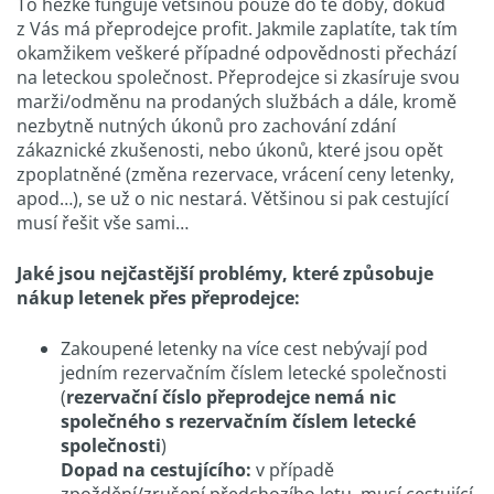
To hezké funguje většinou pouze do té doby, dokud
z Vás má přeprodejce profit. Jakmile zaplatíte, tak tím
okamžikem veškeré případné odpovědnosti přechází
na leteckou společnost. Přeprodejce si zkasíruje svou
marži/odměnu na prodaných službách a dále, kromě
nezbytně nutných úkonů pro zachování zdání
zákaznické zkušenosti, nebo úkonů, které jsou opět
zpoplatněné (změna rezervace, vrácení ceny letenky,
apod…), se už o nic nestará. Většinou si pak cestující
musí řešit vše sami…
Jaké jsou nejčastější problémy, které způsobuje
nákup letenek přes přeprodejce:
Zakoupené letenky na více cest nebývají pod
jedním rezervačním číslem letecké společnosti
(
rezervační číslo přeprodejce nemá nic
společného s rezervačním číslem letecké
společnosti
)
Dopad na cestujícího:
v případě
zpoždění/zrušení předchozího letu, musí cestující