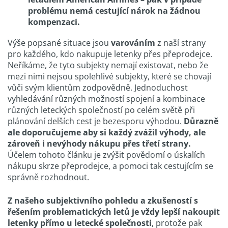
problému nemá cestující nárok na žádnou
kompenzaci.
Výše popsané situace jsou
varováním
z naší strany
pro každého, kdo nakupuje letenky přes přeprodejce.
Neříkáme, že tyto subjekty nemají existovat, nebo že
mezi nimi nejsou spolehlivé subjekty, které se chovají
vůči svým klientům zodpovědně. Jednoduchost
vyhledávání různých možností spojení a kombinace
různých leteckých společností po celém světě při
plánování delších cest je bezesporu výhodou.
Důrazně
ale doporučujeme aby si každý zvážil výhody, ale
zároveň i nevýhody nákupu přes třetí strany.
Účelem tohoto článku je zvýšit povědomí o úskalích
nákupu skrze přeprodejce, a pomoci tak cestujícím se
správně rozhodnout.
Z našeho subjektivního pohledu a zkušeností s
řešením problematických letů je vždy lepší nakoupit
letenky přímo u letecké společnosti
, protože pak