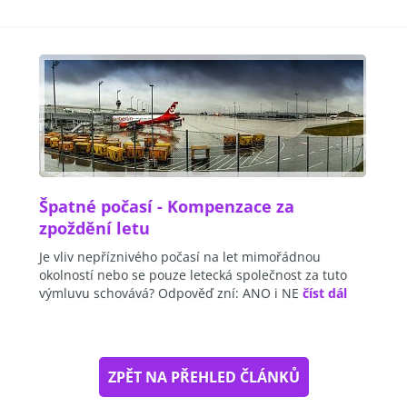
Špatné počasí - Kompenzace za
zpoždění letu
Je vliv nepříznivého počasí na let mimořádnou
okolností nebo se pouze letecká společnost za tuto
výmluvu schovává? Odpověď zní: ANO i NE
číst dál
ZPĚT NA PŘEHLED ČLÁNKŮ