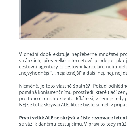
V dnešní době existuje nepřeberné množství prod
stránkách, přes velké internetové prodejce jak
cestovní agentury či cestovní kanceláře nebo defa
„nejvýhodnější“, „nejakčnější“ a další nej, nej, nej
Nicméně, je toto vlastně špatně? Pokud odhlédn
pomáhá konkurenčnímu prostředí, které tlačí ceny d
pro toho či onoho klienta. Říkáte si, v čem je ted
NEJ se totiž skrývají ALE, které byste si měli v pří
První velké ALE se skrývá v čísle rezervace let
se váží k danému cestujícímu. V praxi to tedy mů