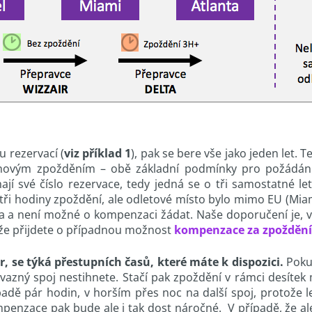
u rezervací (
viz příklad 1
), pak se bere vše jako jeden let. 
hodinovým zpožděním – obě základní podmínky pro požádá
mají své číslo rezervace, tedy jedná se o tři samostatné l
y tři hodiny zpoždění, ale odletové místo bylo mimo EU (Mia
 a není možné o kompenzaci žádat. Naše doporučení je, vžd
, že přijdete o případnou možnost
kompenzace za zpoždění
r, se týká přestupních časů, které máte k dispozici.
Pokud
vazný spoj nestihnete. Stačí pak zpoždění v rámci desítek
adě pár hodin, v horším přes noc na další spoj, protože 
mpenzace pak bude ale i tak dost náročné. V případě, že ale