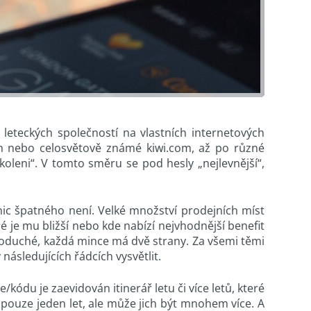
leteckých společností na vlastních internetových
án nebo celosvětově známé kiwi.com, až po různé
koleni“. V tomto směru se pod hesly „nejlevnější“,
c špatného není. Velké množství prodejních míst
é je mu bližší nebo kde nabízí nejvhodnější benefit
ednoduché, každá mince má dvě strany. Za všemi těmi
následujících řádcích vysvětlit.
kódu je zaevidován itinerář letu či více letů, které
pouze jeden let, ale může jich být mnohem více. A