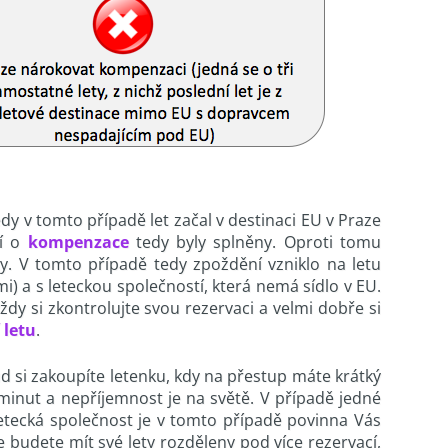
Tedy v tomto případě let začal v destinaci EU v Praze
ní o
kompenzace
tedy byly splněny. Oproti tomu
ety. V tomto případě tedy zpoždění vzniklo na letu
mi) a s leteckou společností, která nemá sídlo v EU.
y si zkontrolujte svou rezervaci a velmi dobře si
 letu
.
 si zakoupíte letenku, kdy na přestup máte krátký
 minut a nepříjemnost je na světě. V případě jedné
letecká společnost je v tomto případě povinna Vás
 budete mít své lety rozděleny pod více rezervací,