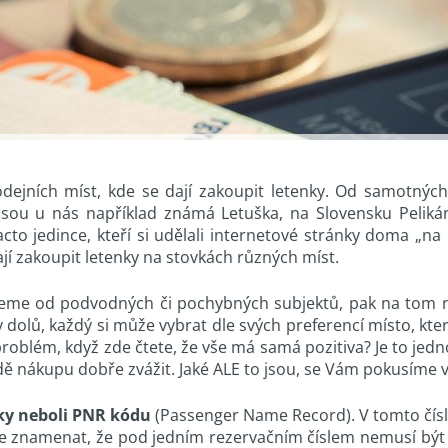
ejních míst, kde se dají zakoupit letenky. Od samotných 
o jsou u nás například známá Letuška, na Slovensku Pelik
cto jedince, kteří si udělali internetové stránky doma „na 
 dají zakoupit letenky na stovkách různých míst.
eme od podvodných či pochybných subjektů, pak na tom ni
olů, každý si může vybrat dle svých preferencí místo, kter
y problém, když zde čtete, že vše má samá pozitiva? Je to j
padě nákupu dobře zvážit. Jaké ALE to jsou, se Vám pokusíme v 
enky neboli PNR kódu
(Passenger Name Record). V tomto čísle/
že znamenat, že pod jedním rezervačním číslem nemusí být 