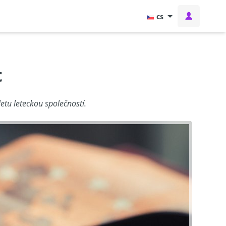
cs
t
etu leteckou společností.