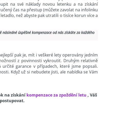
upit na své náklady novou letenku a na získání
čený čas na přestup (můžete zavolat na infolinku
letadlo, než abyste pak utratili o tisíce korun více a
ě následné úspěšné kompenzace od nás získáte za každého
lepší pak je, mít i veškeré lety operovány jedním
ností z povinnosti vykroutit. Druhým relativně
rčité garance v případech, které jsme popsali.
sti. Když už si nebudete jisti, ale nabídka se Vám
rok na získání
kompenzace za zpoždění letu
, Váš
k postupovat.