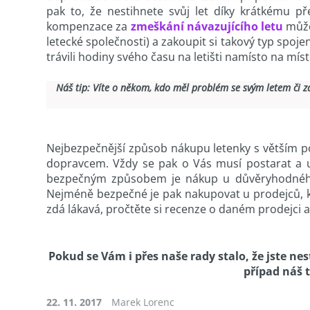
pak to, že nestihnete svůj let díky krátkému 
kompenzace za
zmeškání návazujícího letu
může
letecké společnosti) a zakoupit si takový typ spojení
trávili hodiny svého času na letišti namísto na míst
Náš tip: Víte o někom, kdo měl problém se svým letem či 
Nejbezpečnější způsob nákupu letenky s větším po
dopravcem. Vždy se pak o Vás musí postarat a 
bezpečným způsobem je nákup u důvěryhodného p
Nejméně bezpečné je pak nakupovat u prodejců, kde
zdá lákavá, pročtěte si recenze o daném prodejci a 
Pokud se Vám i přes naše rady stalo, že jste nes
případ náš
22. 11. 2017
Marek Lorenc