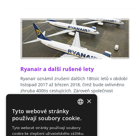
Ryanair a další rušené lety
Ryanair oznámil zrušení dalších 18tisíc letů v období
listopad 2017 až březen 2018, čímž bude ovlivněno
zhruba 400tis cestujících. Zároveň společnost
redukuje počet letadel, se…
číst dál
×
Tyto webové stránky
CZECH
používají soubory cookie.
ENGLISH
Tyto webové stránky používají soubory
cookie ke zlepšení uživatelského zážitku.
SLOVAK