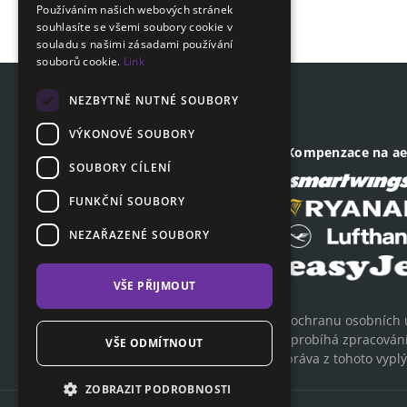
Používáním našich webových stránek
GERMAN
souhlasíte se všemi soubory cookie v
souladu s našimi zásadami používání
souborů cookie.
Link
NEZBYTNĚ NUTNÉ SOUBORY
VÝKONOVÉ SOUBORY
Adresa sídla společnosti
Kompenzace na ae
SOUBORY CÍLENÍ
Revoluční 1403/28
110 00, Praha - Nové Město
FUNKČNÍ SOUBORY
IČ: 04903641
NEZAŘAZENÉ SOUBORY
DIČ: CZ04903641
VŠE PŘIJMOUT
ClaimCloud bere a brala vždy ochranu osobních 
informovali, jakým způsobem probíhá zpracování o
VŠE ODMÍTNOUT
údaje používány a jaká máte práva z tohoto vyplý
ZOBRAZIT PODROBNOSTI