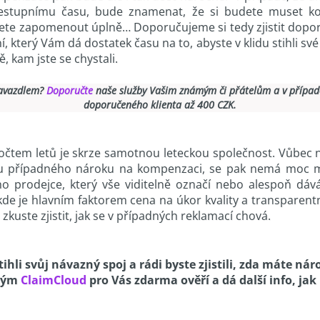
přestupnímu času, bude znamenat, že si budete muset ko
te zapomenout úplně… Doporučujeme si tedy zjistit doporu
, který Vám dá dostatek času na to, abyste v klidu stihli své 
ě, kam jste se chystali.
zavazdlem?
Doporučte
naše služby Vašim známým či přátelům a v případ
doporučeného klienta až 400 CZK.
čtem letů je skrze samotnou leteckou společnost. Vůbec nej
u případného nároku na kompenzaci, se pak nemá moc mož
rodejce, který vše viditelně označí nebo alespoň dává u
 je hlavním faktorem cena na úkor kvality a transparentno
zkuste zjistit, jak se v případných reklamací chová.
tihli svůj návazný spoj a rádi byste zjistili, zda máte ná
 tým
ClaimCloud
pro Vás zdarma ověří a dá další info, ja