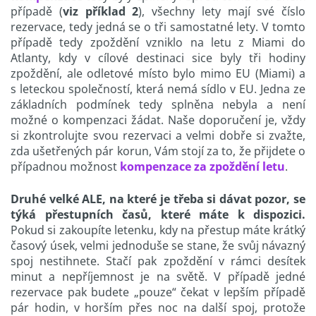
případě (
viz příklad 2
), všechny lety mají své číslo
rezervace, tedy jedná se o tři samostatné lety. V tomto
případě tedy zpoždění vzniklo na letu z Miami do
Atlanty, kdy v cílové destinaci sice byly tři hodiny
zpoždění, ale odletové místo bylo mimo EU (Miami) a
s leteckou společností, která nemá sídlo v EU. Jedna ze
základních podmínek tedy splněna nebyla a není
možné o kompenzaci žádat. Naše doporučení je, vždy
si zkontrolujte svou rezervaci a velmi dobře si zvažte,
zda ušetřených pár korun, Vám stojí za to, že přijdete o
případnou možnost
kompenzace za zpoždění letu
.
Druhé velké ALE, na které je třeba si dávat pozor, se
týká přestupních časů, které máte k dispozici.
Pokud si zakoupíte letenku, kdy na přestup máte krátký
časový úsek, velmi jednoduše se stane, že svůj návazný
spoj nestihnete. Stačí pak zpoždění v rámci desítek
minut a nepříjemnost je na světě. V případě jedné
rezervace pak budete „pouze“ čekat v lepším případě
pár hodin, v horším přes noc na další spoj, protože