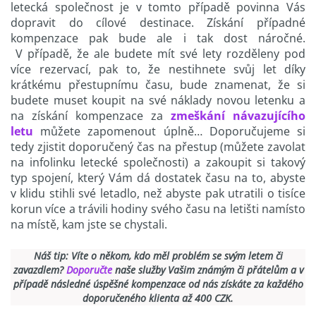
letecká společnost je v tomto případě povinna Vás
dopravit do cílové destinace. Získání případné
kompenzace pak bude ale i tak dost náročné.
V případě, že ale budete mít své lety rozděleny pod
více rezervací, pak to, že nestihnete svůj let díky
krátkému přestupnímu času, bude znamenat, že si
budete muset koupit na své náklady novou letenku a
na získání kompenzace za
zmeškání návazujícího
letu
můžete zapomenout úplně… Doporučujeme si
tedy zjistit doporučený čas na přestup (můžete zavolat
na infolinku letecké společnosti) a zakoupit si takový
typ spojení, který Vám dá dostatek času na to, abyste
v klidu stihli své letadlo, než abyste pak utratili o tisíce
korun více a trávili hodiny svého času na letišti namísto
na místě, kam jste se chystali.
Náš tip: Víte o někom, kdo měl problém se svým letem či
zavazdlem?
Doporučte
naše služby Vašim známým či přátelům a v
případě následné úspěšné kompenzace od nás získáte za každého
doporučeného klienta až 400 CZK.