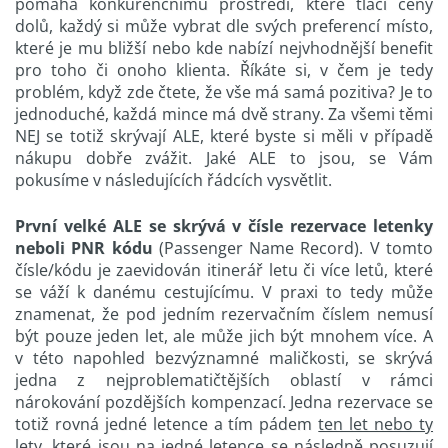
pomáhá konkurenčnímu prostředí, které tlačí ceny
dolů, každý si může vybrat dle svých preferencí místo,
které je mu bližší nebo kde nabízí nejvhodnější benefit
pro toho či onoho klienta. Říkáte si, v čem je tedy
problém, když zde čtete, že vše má samá pozitiva? Je to
jednoduché, každá mince má dvě strany. Za všemi těmi
NEJ se totiž skrývají ALE, které byste si měli v případě
nákupu dobře zvážit. Jaké ALE to jsou, se Vám
pokusíme v následujících řádcích vysvětlit.
První velké ALE se skrývá v čísle rezervace letenky
neboli PNR kódu
(Passenger Name Record). V tomto
čísle/kódu je zaevidován itinerář letu či více letů, které
se váží k danému cestujícímu. V praxi to tedy může
znamenat, že pod jedním rezervačním číslem nemusí
být pouze jeden let, ale může jich být mnohem více. A
v této napohled bezvýznamné maličkosti, se skrývá
jedna z nejproblematičtějších oblastí v rámci
nárokování pozdějších kompenzací. Jedna rezervace se
totiž rovná jedné letence a tím pádem
ten let nebo ty
lety, které jsou na jedné letence se následně posuzují