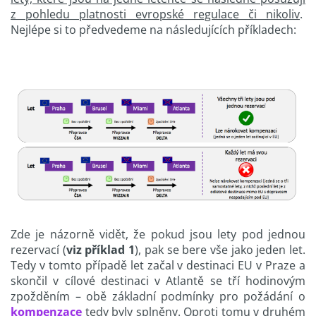
z pohledu platnosti evropské regulace či nikoliv
.
Nejlépe si to předvedeme na následujících příkladech:
Zde je názorně vidět, že pokud jsou lety pod jednou
rezervací (
viz příklad 1
), pak se bere vše jako jeden let.
Tedy v tomto případě let začal v destinaci EU v Praze a
skončil v cílové destinaci v Atlantě se tří hodinovým
zpožděním – obě základní podmínky pro požádání o
kompenzace
tedy byly splněny. Oproti tomu v druhém