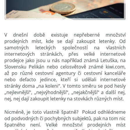
V dnešní době existuje nepřeberné množství
prodejních míst, kde se dají zakoupit letenky. Od
samotných leteckých společností na vlastních
internetových stránkách, přes velké internetové
prodejce jako jsou u nás například známá Letuška, na
Slovensku Pelikán nebo celosvětově známé kiwi.com,
až po různé cestovní agentury či cestovní kanceláře
nebo defacto jedince, kteří si udělali internetové
stránky doma „na koleni“. V tomto směru se pod hesly
„nejlevnější“, „nejvýhodnější“, „nejakčnější“ a další nej,
nej, nej dají zakoupit letenky na stovkách různých míst.
Nicméně, je toto vlastně špatně? Pokud odhlédneme
od podvodných či pochybných subjektů, pak na tom nic
špatného není. Velké množství prodejních míst