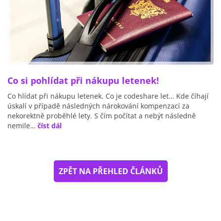
Co si pohlídat při nákupu letenek!
Co hlídat při nákupu letenek. Co je codeshare let… Kde číhají
úskalí v případě následných nárokování kompenzací za
nekorektně proběhlé lety. S čím počítat a nebýt následně
nemile…
číst dál
ZPĚT NA PŘEHLED ČLÁNKŮ