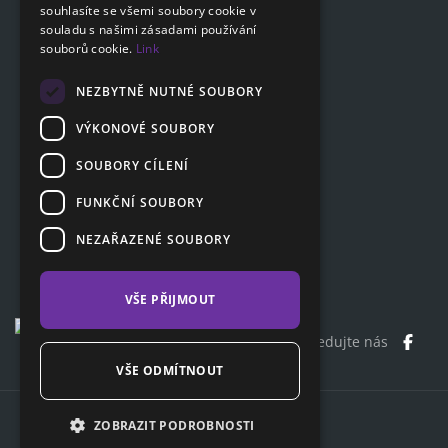
GERMAN
souhlasíte se všemi soubory cookie v
Ceník
souladu s našimi zásadami používání
Otázky a odpovědi
souborů cookie.
Link
Dokumenty ke stažení
Poradna
NEZBYTNĚ NUTNÉ SOUBORY
VÝKONOVÉ SOUBORY
SOUBORY CÍLENÍ
Zákaznická sekce
Partnerská sekce
FUNKČNÍ SOUBORY
Affiliate program
NEZAŘAZENÉ SOUBORY
Kontakty
VŠE PŘIJMOUT
Sledujte nás
VŠE ODMÍTNOUT
Copyright© 2026 ClaimCloud
ZOBRAZIT PODROBNOSTI
CS