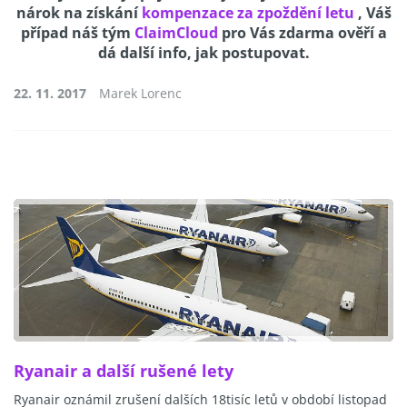
nárok na získání
kompenzace za zpoždění letu
, Váš
případ náš tým
ClaimCloud
pro Vás zdarma ověří a
dá další info, jak postupovat.
22. 11. 2017
Marek Lorenc
Ryanair a další rušené lety
Ryanair oznámil zrušení dalších 18tisíc letů v období listopad