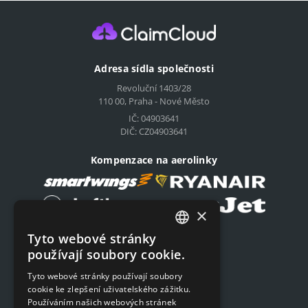
Adresa sídla společnosti
Revoluční 1403/28
110 00, Praha - Nové Město
IČ: 04903641
DIČ: CZ04903641
Kompenzace na aerolinky
×
Tyto webové stránky
Podat on-line žádost
CZECH
používají soubory cookie.
Podat on-line žádost
ENGLISH
Tyto webové stránky používají soubory
cookie ke zlepšení uživatelského zážitku.
SLOVAK
Navigace
Používáním našich webových stránek