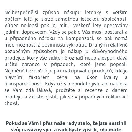
Nejbezpečnější způsob nákupu letenky s větším
počtem letů je skrze samotnou leteckou společnost.
Vůbec nejlepší pak je, mít i veškeré lety operovány
jedním dopravcem. Vždy se pak o Vás musí postarat a
u případného nároku na kompenzaci, se pak nemá
moc možností z povinnosti vykroutit. Druhým relativně
bezpečným způsobem je nákup u důvěryhodného
prodejce, který vše viditelně označí nebo alespoň dává
určité garance v případech, které jsme popsali.
Nejméně bezpečné je pak nakupovat u prodejců, kde je
hlavním faktorem cena na úkor kvality a
transparentnosti. Když už si nebudete jisti, ale nabídka
se Vám zdá lákavá, pročtěte si recenze o daném
prodejci a zkuste zjistit, jak se v případných reklamací
chová.
Pokud se Vám i přes naše rady stalo, že jste nestihli
svůj návazný spoj a rádi byste zjistili, zda máte