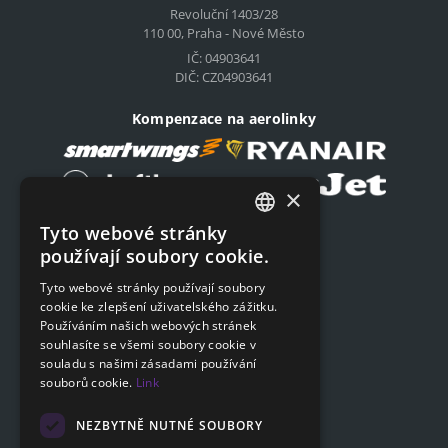
Revoluční 1403/28
110 00, Praha - Nové Město
IČ: 04903641
DIČ: CZ04903641
Kompenzace na aerolinky
×
Tyto webové stránky
Podat on-line žádost
CZECH
používají soubory cookie.
Podat on-line žádost
ENGLISH
Tyto webové stránky používají soubory
cookie ke zlepšení uživatelského zážitku.
SLOVAK
Navigace
Používáním našich webových stránek
GERMAN
souhlasíte se všemi soubory cookie v
Ceník
souladu s našimi zásadami používání
Otázky a odpovědi
souborů cookie.
Link
Dokumenty ke stažení
Poradna
NEZBYTNĚ NUTNÉ SOUBORY