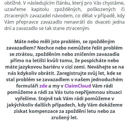
obtížné. V následujícím článku, který pro Vás chystáme,
uzavřeme kapitolu zpožděných, poškozených či
ztracených zavazadel návodem, co dělat v případě, kdy
Vám přepravce zavazadlo nenavrátí do dvaceti jedna
dní a zavazadlo se tak stane ztraceným.
Máte nebo měli jste problém, se zpožděným
zavazadlem? Nechce nebo nemůžete řešit problém
se ztrátou, zpožděním nebo zničením zavazadla
přímo na letišti kvůli tomu, že pospícháte nebo
máte jazykovou bariéru v cizí zemi. Neváhejte se na
nás kdykoliv obrátit. Zaregistrujte svůj let, kde se
stal problém se zavazadlem v našem jednoduchém
formuláři
zde
a my v
ClaimCloud
Vám rádi
pomůžeme a rádi za Vás tuto nepříjemnou situaci
vyřešíme. Stejně tak Vám rádi pomůžeme v
jakýchkoliv dalších případech, kdy Vám dokážeme
získat kompenzace za zpoždění letu nebo za
zrušený let.