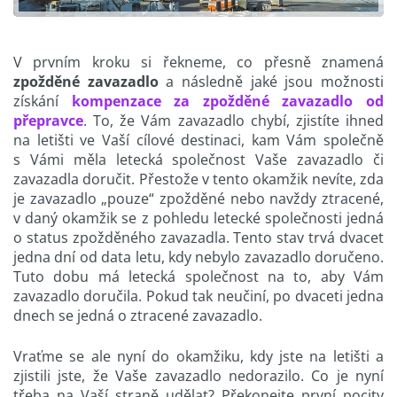
V prvním kroku si řekneme, co přesně znamená
zpožděné zavazadlo
a následně jaké jsou možnosti
získání
kompenzace za zpožděné zavazadlo od
přepravce
. To, že Vám zavazadlo chybí, zjistíte ihned
na letišti ve Vaší cílové destinaci, kam Vám společně
s Vámi měla letecká společnost Vaše zavazadlo či
zavazadla doručit. Přestože v tento okamžik nevíte, zda
je zavazadlo „pouze“ zpožděné nebo navždy ztracené,
v daný okamžik se z pohledu letecké společnosti jedná
o status zpožděného zavazadla. Tento stav trvá dvacet
jedna dní od data letu, kdy nebylo zavazadlo doručeno.
Tuto dobu má letecká společnost na to, aby Vám
zavazadlo doručila. Pokud tak neučiní, po dvaceti jedna
dnech se jedná o ztracené zavazadlo.
Vraťme se ale nyní do okamžiku, kdy jste na letišti a
zjistili jste, že Vaše zavazadlo nedorazilo. Co je nyní
třeba na Vaší straně udělat? Překonejte první pocity