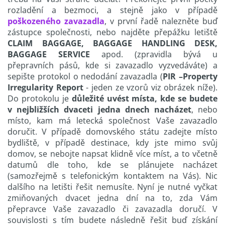
rozladění a bezmoci, a stejně jako v případě
poškozeného zavazadla
, v první řadě nalezněte buď
zástupce společnosti, nebo najděte přepážku letiště
CLAIM BAGGAGE, BAGGAGE HANDLING DESK,
BAGGAGE SERVICE
apod. (zpravidla bývá u
přepravních pásů, kde si zavazadlo vyzvedáváte) a
sepište protokol o nedodání zavazadla (
PIR –Property
Irregularity Report
- jeden ze vzorů viz obrázek níže).
Do protokolu je
důležité uvést místa, kde se budete
v nejbližších dvaceti jedna dnech nacházet
, nebo
místo, kam má letecká společnost Vaše zavazadlo
doručit. V případě domovského státu zadejte místo
bydliště, v případě destinace, kdy jste mimo svůj
domov, se nebojte napsat klidně více míst, a to včetně
datumů dle toho, kde se plánujete nacházet
(samozřejmě s telefonickým kontaktem na Vás). Nic
dalšího na letišti řešit nemusíte. Nyní je nutné vyčkat
zmiňovaných dvacet jedna dní na to, zda Vám
přepravce Vaše zavazadlo či zavazadla doručí. V
souvislosti s tím budete následně řešit buď získání