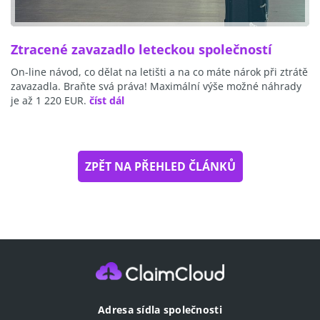
Ztracené zavazadlo leteckou společností
On-line návod, co dělat na letišti a na co máte nárok při ztrátě
zavazadla. Braňte svá práva! Maximální výše možné náhrady
je až 1 220 EUR.
číst dál
ZPĚT NA PŘEHLED ČLÁNKŮ
Adresa sídla společnosti