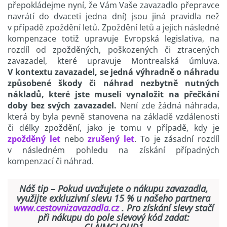
přepokládejme nyní, že Vám Vaše zavazadlo přepravce
navrátí do dvaceti jedna dní) jsou jiná pravidla než
v případě zpoždění letů. Zpoždění letů a jejich následné
kompenzace totiž upravuje Evropská legislativa, na
rozdíl od zpožděných, poškozených či ztracených
zavazadel, které upravuje Montrealská úmluva.
V kontextu zavazadel, se jedná výhradně o náhradu
způsobené škody či náhrad nezbytně nutných
nákladů, které jste museli vynaložit na přečkání
doby bez svých zavazadel.
Není zde žádná náhrada,
která by byla pevně stanovena na základě vzdálenosti
či délky zpoždění, jako je tomu v případě, kdy je
zpožděný let
nebo
zrušený let
. To je zásadní rozdíl
v následném pohledu na získání případných
kompenzací či náhrad.
Náš tip – Pokud uvažujete o nákupu zavazadla,
využijte exkluzivní slevu 15 % u našeho partnera
www.cestovnizavazadla.cz
. Pro získání slevy stačí
při nákupu do pole slevový kód zadat:
CLAIMCLOUD1