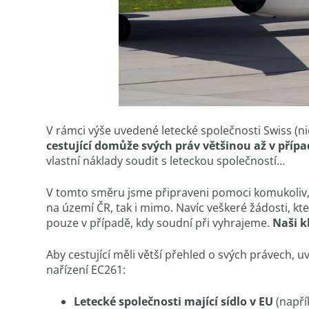
V rámci výše uvedené letecké společnosti Swiss (n
cestující domůže svých práv většinou až v příp
vlastní náklady soudit s leteckou společností…
V tomto směru jsme připraveni pomoci komukoliv, k
na území ČR, tak i mimo. Navíc veškeré žádosti, kt
pouze v případě, kdy soudní při vyhrajeme.
Naši k
Aby cestující měli větší přehled o svých právech, 
nařízení EC261:
Letecké společnosti mající sídlo v EU
(napří