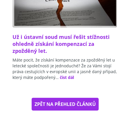
Už i ústavní soud musí řešit stížnosti
ohledně získání kompenzací za
zpožděný let.
Máte pocit, že získání kompenzace za zpožděný let u
letecké společnosti je jednoduché? Že za Vámi stojí
práva cestujících v evropské unii a jasně daný případ,
který máte podpořený…
číst dál
ZPĚT NA PŘEHLED ČLÁNKŮ