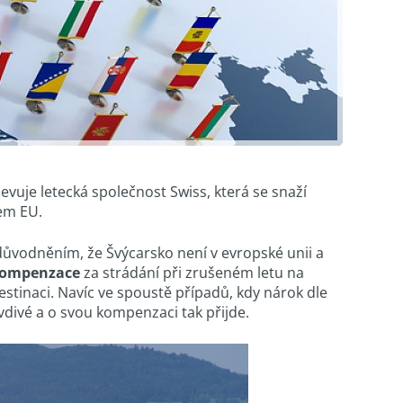
evuje letecká společnost Swiss, která se snaží
tem EU.
odůvodněním, že Švýcarsko není v evropské unii a
 kompenzace
za strádání při zrušeném letu na
destinaci. Navíc ve spoustě případů, kdy nárok dle
avdivé a o svou kompenzaci tak přijde.