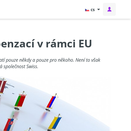
cs
penzací v rámci EU
platí pouze někdy a pouze pro někoho. Není to však
á společnost Swiss.