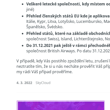
Veškeré letecké společnosti, kdy místem od
jiné)
Přehled členských států EU kde je aplikova
Itálie, Kypr, Litva, Lotyšsko, Lucembursko, 
Španělsko, Švédsko.
Přehled států, které na základě obchodníc
společnost Swiss), Island, Lichtenštejnsko, N
Do 31.12.2021 pak ještě v rámci přechodné
společnost British Airways. Po datu 31.12.202
V případě, kdy Vás postihlo zpoždění letu, zrušen
neztratíte tím, že si u nás necháte prověřit Váš př
my rádi Váš případ prověříme.
4. 3. 2022
SkyCloud