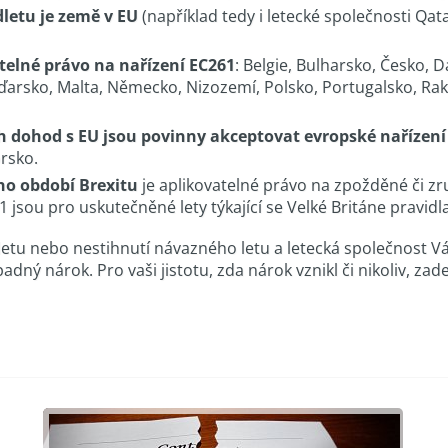
letu je země v EU
(například tedy i letecké společnosti Qata
telné právo na nařízení EC261
: Belgie, Bulharsko, Česko, D
Maďarsko, Malta, Německo, Nizozemí, Polsko, Portugalsko, R
h dohod s EU jsou povinny akceptovat evropské nařízení
orsko.
ho období Brexitu
je aplikovatelné právo na zpožděné či zru
1 jsou pro uskutečněné lety týkající se Velké Británe pravidl
í letu nebo nestihnutí návazného letu a letecká společnost 
ípadný nárok. Pro vaši jistotu, zda nárok vznikl či nikoliv, 