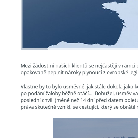
Mezi žádostmi našich klientů se nejčastěji v rámci
opakovaně neplnit nároky plynoucí z evropské legi
Vlastně by to bylo úsměvné, jak stále dokola jako 
po podání žaloby běžně otáčí... Bohužel, úsměv vad
poslední chvíli (méně než 14 dní před datem odletu)
práva skutečně vznikl, se cestující, který se obráti