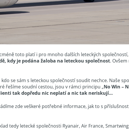
icméně toto platí i pro mnoho dalších leteckých společnost
adě, kdy je podána žaloba na leteckou společnost
. Ovšem 
do se sám s leteckou společností soudit nechce. Naše spol
eré řešíme soudní cestou, jsou v rámci principu „
No Win – N
lienti tak dopředu nic neplatí a nic tak neriskují…
uvádíme zde veškeré potřebné informace, jak to s příslušnost
klad tedy letecké společnosti Ryanair, Air France, Smartwings