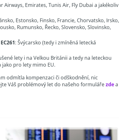
r Airways, Emirates, Tunis Air, Fly Dubai a jakékoliv
ánsko, Estonsko, Finsko, Francie, Chorvatsko, Irsko,
akousko, Rumunsko, Řecko, Slovensko, Slovinsko,
 EC261
: Švýcarsko (tedy i zmíněná letecká
šené lety i na Velkou Británii a tedy na leteckou
a jako pro lety mimo EU.
Vám odmítla kompenzaci či odškodnění, nic
zadejte Váš problémový let do našeho formuláře
zde
a