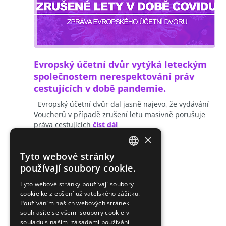
Evropský účetní dvůr vytýká leteckým
společnostem nerespektování práv
cestujících v době pandemie.
Evropský účetní dvůr dal jasně najevo, že vydávání
Voucherů v případě zrušení letu masivně porušuje
práva cestujících
číst dál
×
Tyto webové stránky
CZECH
používají soubory cookie.
ENGLISH
Tyto webové stránky používají soubory
cookie ke zlepšení uživatelského zážitku.
SLOVAK
Používáním našich webových stránek
GERMAN
souhlasíte se všemi soubory cookie v
souladu s našimi zásadami používání