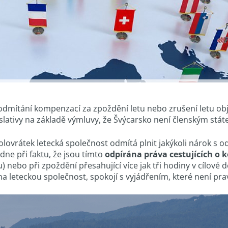
 odmítání kompenzací za zpoždění letu nebo zrušení letu obj
slativy na základě výmluvy, že Švýcarsko není členským stá
kolovrátek letecká společnost odmítá plnit jakýkoli nárok s 
ne při faktu, že jsou tímto
odpírána práva cestujících o
 nebo při zpoždění přesahující více jak tři hodiny v cílové 
l na leteckou společnost, spokojí s vyjádřením, které není pr