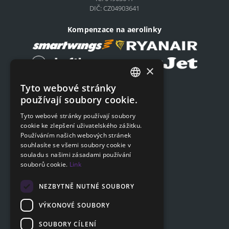
DIČ: CZ04903641
Kompenzace na aerolinky
×
Tyto webové stránky
Podat on-line žádost
CZECH
používají soubory cookie.
Podat on-line žádost
ENGLISH
Tyto webové stránky používají soubory
cookie ke zlepšení uživatelského zážitku.
SLOVAK
Navigace
Používáním našich webových stránek
GERMAN
souhlasíte se všemi soubory cookie v
Ceník
souladu s našimi zásadami používání
Otázky a odpovědi
souborů cookie.
Link
Dokumenty ke stažení
Poradna
NEZBYTNĚ NUTNÉ SOUBORY
VÝKONOVÉ SOUBORY
SOUBORY CÍLENÍ
Zákaznická sekce