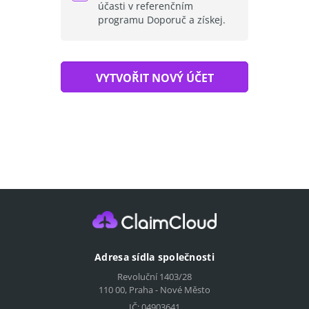
účasti v referenčním
programu Doporuč a získej.
Adresa sídla společnosti
Revoluční 1403/28
110 00, Praha - Nové Město
IČ: 04903641