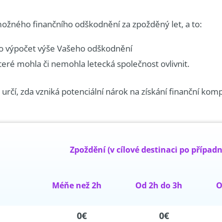
možného finančního odškodnění za zpožděný let, a to:
pro výpočet výše Vašeho odškodnění
teré mohla či nemohla letecká společnost ovlivnit.
čí, zda vzniká potenciální nárok na získání finanční komp
Zpoždění (v cílové destinaci po příp
Méňe než 2h
Od 2h do 3h
O
0€
0€