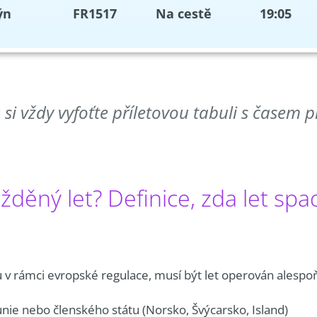
ýn
FR1517
Na cestě
19:05
si vždy vyfoťte příletovou tabuli s časem p
děný let? Definice, zda let sp
 v rámci evropské regulace, musí být let operován alesp
nie nebo členského státu (Norsko, Švýcarsko, Island)