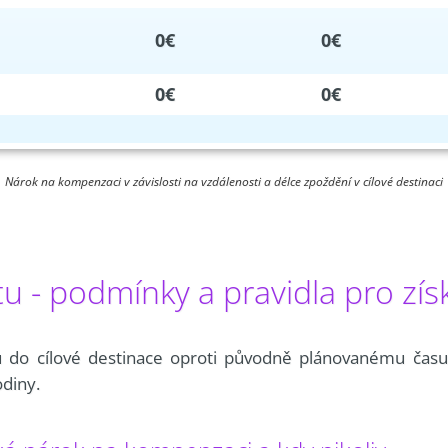
0€
0€
0€
0€
Nárok na kompenzaci v závislosti na vzdálenosti a délce zpoždění v cílové destinaci
 - podmínky a pravidla pro zís
u do cílové destinace oproti původně plánovanému času
odiny.