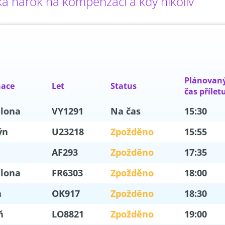
iká nárok na kompenzaci a kdy nikoliv
Plánovan
nace
Let
Status
čas přílet
elona
VY1291
Na čas
15:30
ýn
U23218
Zpožděno
15:55
AF293
Zpožděno
17:35
elona
FR6303
Zpožděno
18:00
a
OK917
Zpožděno
18:30
ň
LO8821
Zpožděno
19:00