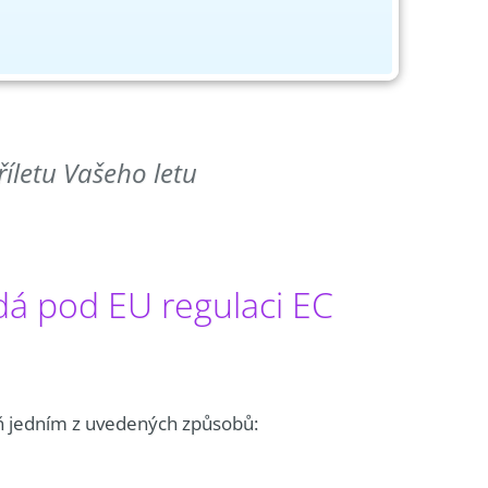
říletu Vašeho letu
adá pod EU regulaci EC
oň jedním z uvedených způsobů: