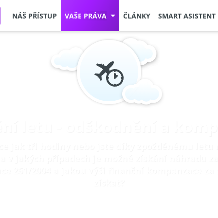
NÁŠ PŘÍSTUP
VAŠE PRÁVA
ČLÁNKY
SMART ASISTENT
ní letu - odškodnění a kom
více jak tři hodiny nebo jste díky zpožděnému letu 
 a v jakých případech je možné získání náhradu za 
ce 261/2004 a jakou výši finanční kompenzace za
získat?