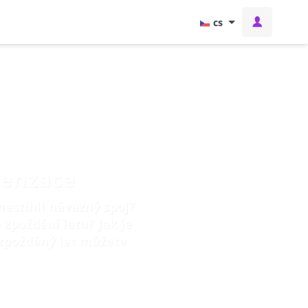
cs
penzace
nestihli návazný spoj?
zpoždění letu? Jak je
 zpožděný let můžete