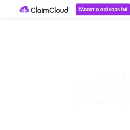
ŽÁDOST O ODŠKODNĚNÍ
Zpoždě
Zpozdil se Váš let o 
Jaká jsou Vaše práva
postavená EU regula