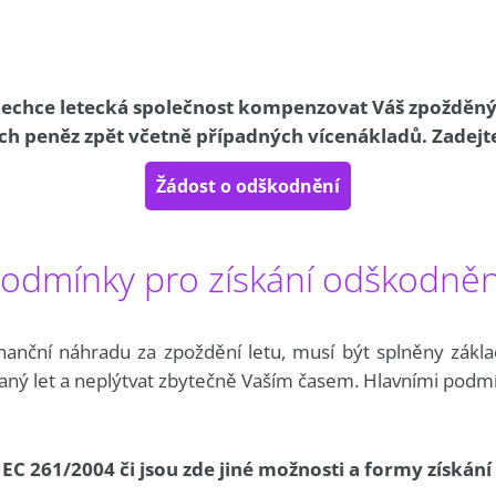
chce letecká společnost kompenzovat Váš zpožděný l
ch peněz zpět včetně případných vícenákladů. Zadejte
Žádost o odškodnění
 podmínky pro získání odškodněn
nanční náhradu za zpoždění letu, musí být splněny zákl
aný let a neplýtvat zbytečně Vaším časem. Hlavními podm
e EC 261/2004 či jsou zde jiné možnosti a formy získá