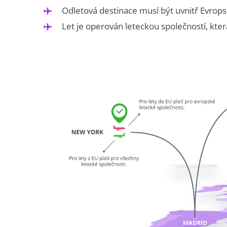
Odletová destinace musí být uvnitř Evrop
Let je operován leteckou společností, kte