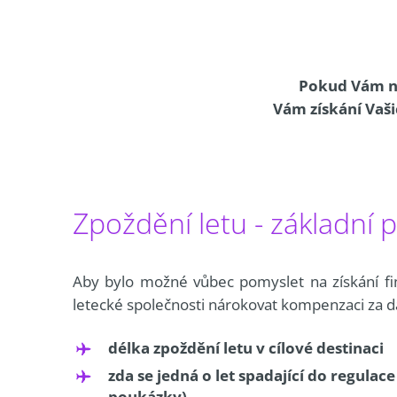
Pokud Vám ne
Vám získání Vaši
Zpoždění letu - základní
Aby bylo možné vůbec pomyslet na získání fi
letecké společnosti nárokovat kompenzaci za d
délka zpoždění letu v cílové destinaci
zda se jedná o let spadající do regulac
poukázky).