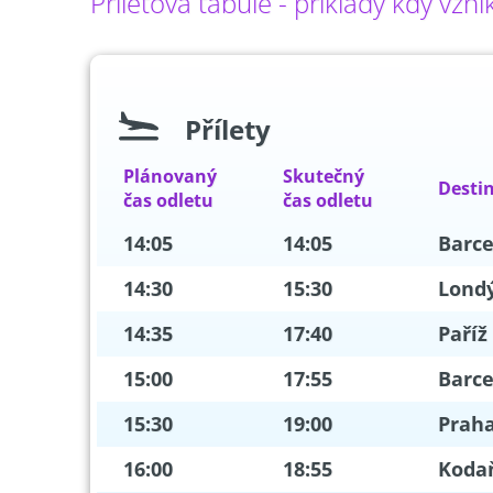
Příletová tabule - příklady kdy vzn
Přílety
Plánovaný
Skutečný
Desti
čas odletu
čas odletu
14:05
14:05
Barc
14:30
15:30
Lond
14:35
17:40
Paříž
15:00
17:55
Barc
15:30
19:00
Prah
16:00
18:55
Koda