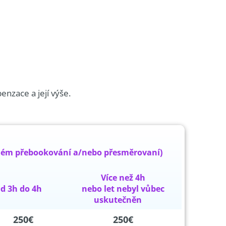
enzace a její výše.
adném přebookování a/nebo přesměrovaní)
Více než 4h
d 3h do 4h
nebo let nebyl vůbec
uskutečněn
250€
250€