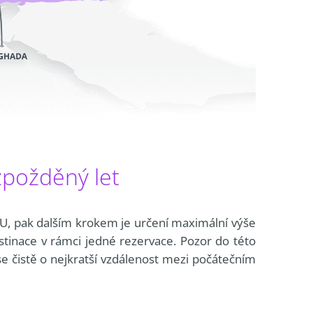
zpožděný let
 EU, pak dalším krokem je určení maximální výše
stinace v rámci jedné rezervace. Pozor do této
se čistě o nejkratší vzdálenost mezi počátečním