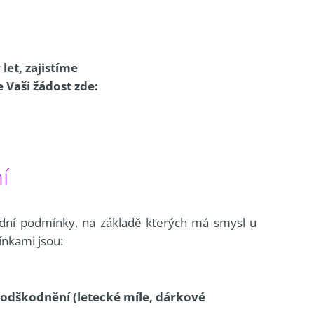
et, zajistíme
 Vaši žádost zde:
í
adní podmínky, na základě kterých má smysl u
ínkami jsou:
ní odškodnění (letecké míle, dárkové