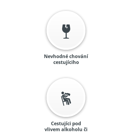
Nevhodné chování
cestujíciho
Cestujíci pod
vlivem alkoholu či