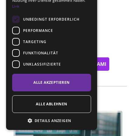
Nutzung ihrer Dienste gesammelt haben.
Kateřina Vučkovska
Link
UNBEDINGT ERFORDERLICH
PERFORMANCE
TARGETING
FUNKTIONALITÄT
NEVĚŘÍTE? PŘESVĚDČTE SE SAMI
UNKLASSIFIZIERTE
ALLE AKZEPTIEREN
ALLE ABLEHNEN
DETAILS ANZEIGEN