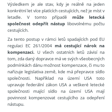
Výsledkem je ale stav, kdy je reálně na jeden
konkrétní let více platících cestujících, než je míst v
letadle. V tomto případě
může letecká
společnost odepřít nástup
libovolnému počtu
cestujících.
Za tento postup v rámci letů spadajících pod EU
regulaci EC 261/2004
má cestující nárok na
kompenzaci.
U všech ostatních letů závisí na
tom, zda daný dopravce má ve svých všeobecných
podmínkách dánu možnost kompenzace, či mu to
nařizuje legislativa země, kde má přepravce sídlo
společnosti. Například na území USA toto
upravuje federální zákon USA a veškeré letecké
společnosti mající sídlo na území USA mají
povinnost kompenzovat cestujícího za odepření
nástupu.