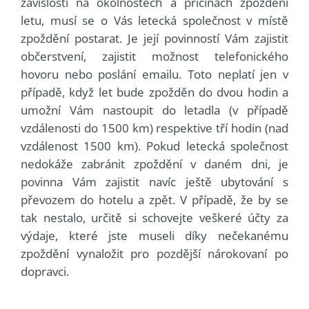
závislosti na okolnostech a příčinách zpoždění
letu, musí se o Vás letecká společnost v místě
zpoždění postarat. Je její povinností Vám zajistit
občerstvení, zajistit možnost telefonického
hovoru nebo poslání emailu. Toto neplatí jen v
případě, když let bude zpožděn do dvou hodin a
umožní Vám nastoupit do letadla (v případě
vzdálenosti do 1500 km) respektive tří hodin (nad
vzdálenost 1500 km). Pokud letecká společnost
nedokáže zabránit zpoždění v daném dni, je
povinna Vám zajistit navíc ještě ubytování s
převozem do hotelu a zpět. V případě, že by se
tak nestalo, určitě si schovejte veškeré účty za
výdaje, které jste museli díky nečekanému
zpoždění vynaložit pro pozdější nárokovaní po
dopravci.