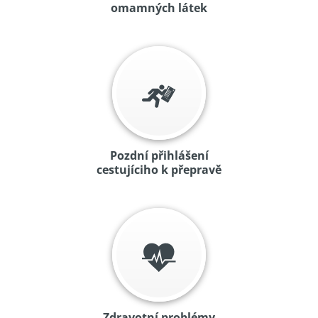
omamných látek
Pozdní přihlášení
cestujíciho k přepravě
Zdravotní problémy