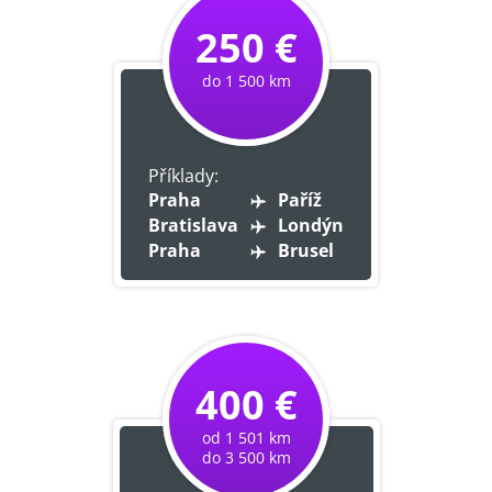
250 €
do 1 500 km
Příklady:
Praha
Paříž
Bratislava
Londýn
Praha
Brusel
400 €
od 1 501 km
do 3 500 km