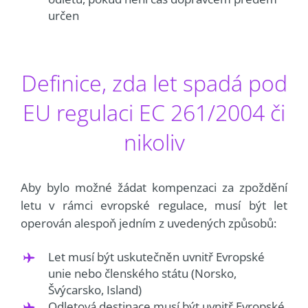
určen
Definice, zda let spadá pod
EU regulaci EC 261/2004 či
nikoliv
Aby bylo možné žádat kompenzaci za zpoždění
letu v rámci evropské regulace, musí být let
operován alespoň jedním z uvedených způsobů:
Let musí být uskutečněn uvnitř Evropské
unie nebo členského státu (Norsko,
Švýcarsko, Island)
Odletová destinace musí být uvnitř Evropské