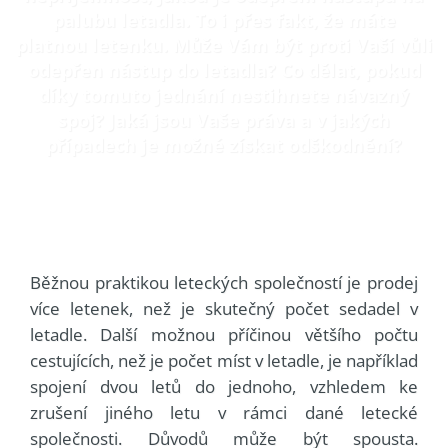
palubu letadla. To i přes fakt, že máte
platnou letenku. Může Vám být proti Vaší vůli
odepřen nástup do letadla? Co dělat, pokud
díky tomuto jednání nestihnete návazný
spoj? Jaká jsou Vaše práva a v jakých
případech je možné získat odškodnění?
Běžnou praktikou leteckých společností je prodej
více letenek, než je skutečný počet sedadel v
letadle. Další možnou příčinou většího počtu
cestujících, než je počet míst v letadle, je například
spojení dvou letů do jednoho, vzhledem ke
zrušení jiného letu v rámci dané letecké
společnosti. Důvodů může být spousta.