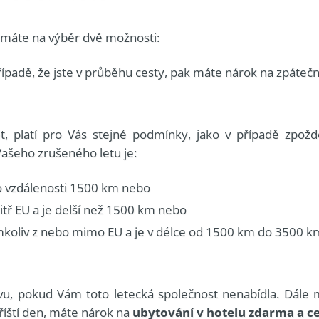
t, máte na výběr dvě možnosti:
řípadě, že jste v průběhu cesty, pak máte nárok na zpáteč
t, platí pro Vás stejné podmínky, jako v případě zpož
Vašeho zrušeného letu je:
do vzdálenosti 1500 km nebo
nitř EU a je delší než 1500 km nebo
kamkoliv z nebo mimo EU a je v délce od 1500 km do 3500 
avu, pokud Vám toto letecká společnost nenabídla. Dále
příští den, máte nárok na
ubytování v hotelu zdarma a ces