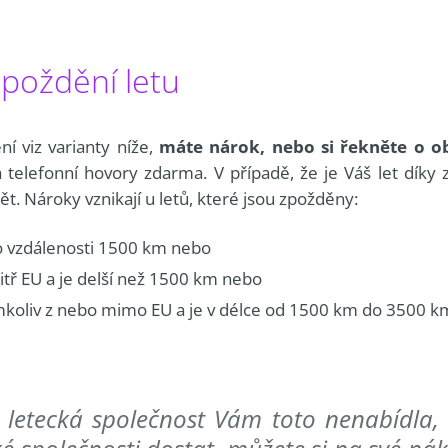
poždění letu
ní viz varianty níže,
máte nárok, nebo si řekněte o ob
 telefonní hovory zdarma. V případě, že je Váš let díky 
t. Nároky vznikají u letů, které jsou zpožděny:
do vzdálenosti 1500 km nebo
nitř EU a je delší než 1500 km nebo
kamkoliv z nebo mimo EU a je v délce od 1500 km do 3500 
letecká společnost Vám toto nenabídla, n