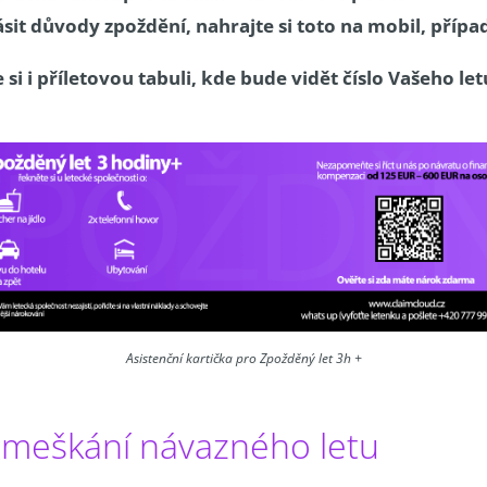
ásit důvody zpoždění, nahrajte si toto na mobil, přípa
e si i příletovou tabuli, kde bude vidět číslo Vašeho l
Asistenční kartička pro Zpožděný let 3h +
zmeškání návazného letu