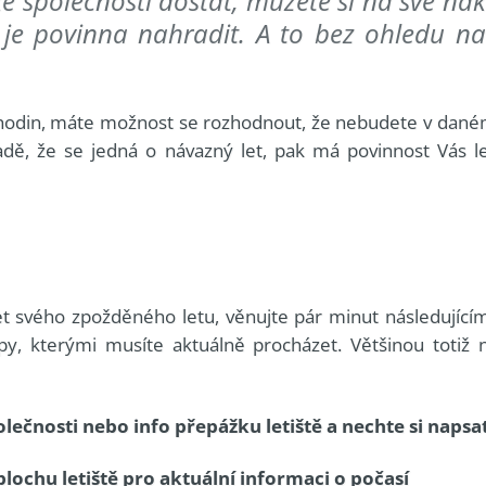
é společnosti dostat, můžete si na své nákl
 je povinna nahradit. A to bez ohledu na
 5 hodin, máte možnost se rozhodnout, že nebudete v dan
adě, že se jedná o návazný let, pak má povinnost Vás l
dlet svého zpožděného letu, věnujte pár minut následujíc
, kterými musíte aktuálně procházet. Většinou totiž n
ečnosti nebo info přepážku letiště a nechte si napsat 
 plochu letiště pro aktuální informaci o počasí