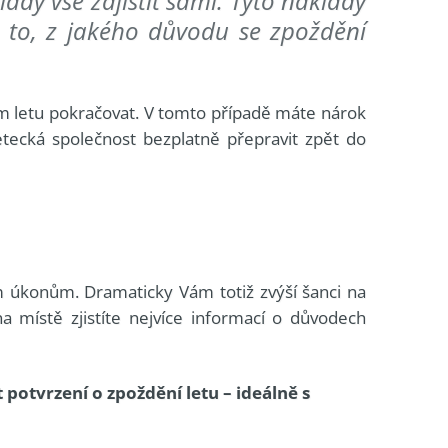
ady vše zajistit sami. Tyto náklady
 to, z jakého důvodu se zpoždění
ém letu pokračovat. V tomto případě máte nárok
etecká společnost bezplatně přepravit zpět do
ím úkonům. Dramaticky Vám totiž zvýší šanci na
a místě zjistíte nejvíce informací o důvodech
potvrzení o zpoždění letu – ideálně s