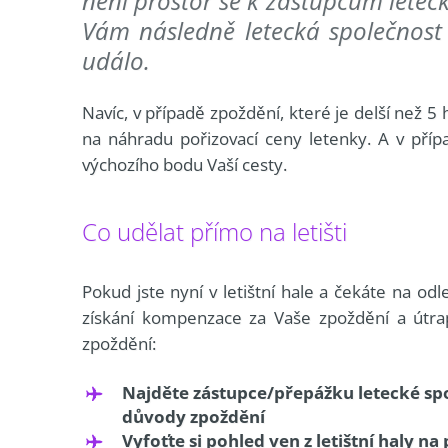
není prostor se k zástupcům leteck
Vám následně letecká společnost
událo.
Navíc, v případě zpoždění, které je delší než
na náhradu pořizovací ceny letenky. A v příp
výchozího bodu Vaší cesty.
Co udělat přímo na letišti
Pokud jste nyní v letištní hale a čekáte na o
získání kompenzace za Vaše zpoždění a útrapy
zpoždění:
Najděte zástupce/přepážku letecké spol
důvody zpoždění
Vyfoťte si pohled ven z letištní haly na