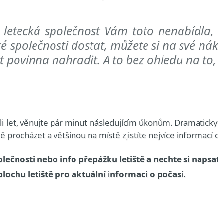
letecká společnost Vám toto nenabídla, n
é společnosti dostat, můžete si na své nákl
t povinna nahradit. A to bez ohledu na to,
šili let, věnujte pár minut následujícím úkonům. Dramatick
 procházet a většinou na místě zjistíte nejvíce informací
ečnosti nebo info přepážku letiště a nechte si napsa
 plochu letiště pro aktuální informaci o počasí.