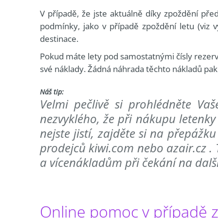
V případě, že jste aktuálně díky zpoždění pře
podmínky, jako v případě zpoždění letu (viz 
destinace.
Pokud máte lety pod samostatnými čísly rezerva
své náklady. Žádná náhrada těchto nákladů pa
Náš tip:
Velmi pečlivě si prohlédněte Vaš
nezvyklého, že při nákupu letenky
nejste jistí, zajděte si na přepážk
prodejců kiwi.com nebo azair.cz . 
a vícenákladům při čekání na další
Online pomoc v případě z