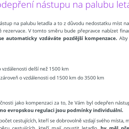
depření nástupu na palubu let
stup na palubu letadla a to z důvodu nedostatku míst na 
é rezervace. V tomto směru bude přepravce nabízet finan
se automaticky vzdáváte pozdější kompenzace.
Aby 
o vzdálenosti delší než 1500 km
a zároveň o vzdálenosti od 1500 km do 3500 km
lečnosti jako kompenzaci za to, že Vám byl odepřen nástu
imo evropskou regulaci jsou podmínky individuální.
počet cestujících, kteří se dobrovolně vzdají svého místa
běru cestujících, kteří mají opustit letadlo,
by měl pře