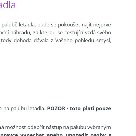
adla
palubě letadla, bude se pokoušet najít nejprve
ční náhradu, za kterou se cestující vzdá svého
tedy dohoda dávala z Vašeho pohledu smysl,
p na palubu letadla.
POZOR - toto platí pouze
, má možnost odepřít nástup na palubu vybraným
pravce vynechat anebo upozadit osoby s