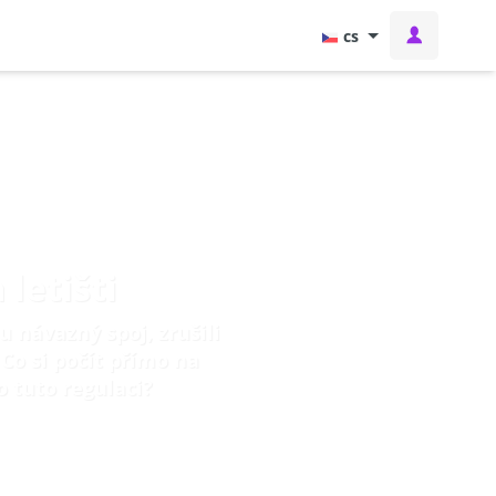
cs
letišti
u návazný spoj, zrušili
Co si počít přímo na
o tuto regulaci?