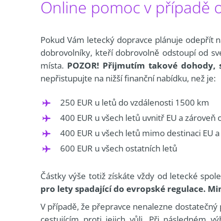
Online pomoc v případě o
Pokud Vám letecký dopravce plánuje odepřít ná
dobrovolníky, kteří dobrovolně odstoupí od sv
místa.
POZOR! Přijmutím takové dohody, 
nepřistupujte na nižší finanční nabídku, než je:
250 EUR u letů do vzdálenosti 1500 km
400 EUR u všech letů uvnitř EU a zároveň 
400 EUR u všech letů mimo destinaci EU 
600 EUR u všech ostatních letů
Částky výše totiž získáte vždy od letecké spo
pro lety spadající do evropské regulace. M
V případě, že přepravce nenalezne dostatečný 
cestujícím proti jejich vůli. Při následném vý