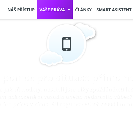
NÁŠ PŘÍSTUP
VAŠE PRÁVA
ČLÁNKY
SMART ASISTENT
 pomoc pro situace přímo na 
 jak tři hodiny, nestihli jste díky zpožděnému let
ám poškozené zavazadlo anebo nedorazilo vůbec? 
 máte právo v rámci EU regulace EC 261/2004 i mim