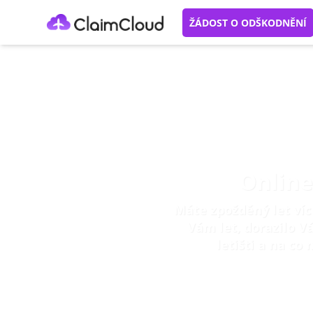
ŽÁDOST O ODŠKODNĚNÍ
Online
Máte zpožděný let více
Vám let, dorazilo V
letišti a na co