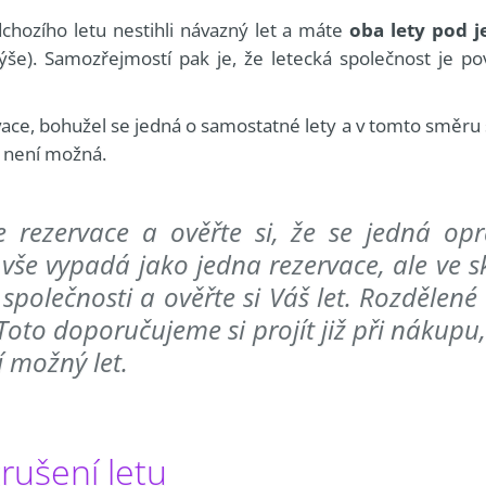
dchozího letu nestihli návazný let a máte
oba lety pod 
výše). Samozřejmostí pak je, že letecká společnost je p
ce, bohužel se jedná o samostatné lety a v tomto směru si 
k není možná.
e rezervace a ověřte si, že se jedná op
 vše vypadá jako jedna rezervace, ale ve s
u společnosti a ověřte si Váš let. Rozdělen
Toto doporučujeme si projít již při nákup
 možný let.
rušení letu