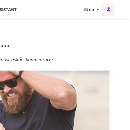
SISTANT
en
 …
 možnost získání kompenzace?