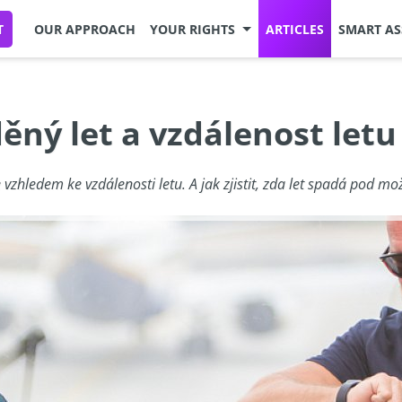
T
OUR APPROACH
YOUR RIGHTS
ARTICLES
SMART AS
děný let a vzdálenost letu
ce vzhledem ke vzdálenosti letu. A jak zjistit, zda let spadá pod