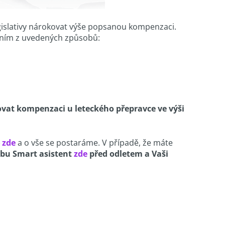
gislativy nárokovat výše popsanou kompenzaci.
edním z uvedených způsobů:
kovat kompenzaci u leteckého přepravce ve výši
e
zde
a o vše se postaráme. V případě, že máte
žbu Smart asistent
zde
před odletem a Vaši