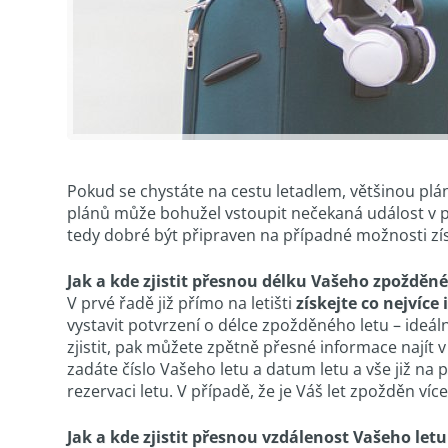
Pokud se chystáte na cestu letadlem, většinou plán
plánů může bohužel vstoupit nečekaná událost v pod
tedy dobré být připraven na případné možnosti z
Jak a kde zjistit přesnou délku Vašeho zpožděn
V prvé řadě již přímo na letišti
získejte co nejvíce
vystavit potvrzení o délce zpožděného letu – ideál
zjistit, pak můžete zpětně přesné informace najít v
zadáte číslo Vašeho letu a datum letu a vše již na 
rezervaci letu. V případě, že je Váš let zpožděn v
Jak a kde zjistit přesnou vzdálenost Vašeho letu