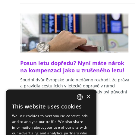
Posun letu dopředu? Nyní máte nárok
na kompenzaci jako u zrušeného letu!
Soudní dvůr Evropské unie nedávno rozhodl, že práva
a pravidla cestujících v letecké dopravě v rámci
zrušení letu se vztahují i na případy, kdy byl původní
×
čas odletu posunut…
read more
This website uses cookies
CZECH
We use cookies to personalise content, ads
ENGLISH
and to analyse our traffic. We also share
information about your use of our site with
SLOVAK
our advertising and analytics partners who