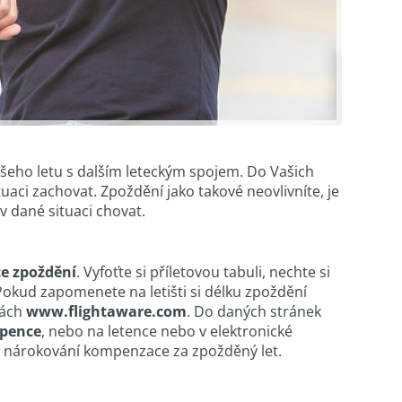
Vašeho letu s dalším leteckým spojem. Do Vašich
uaci zachovat. Zpoždění jako takové neovlivníte, je
 v dané situaci chovat.
ce zpoždění
. Vyfoťte si příletovou tabuli, nechte si
Pokud zapomenete na letišti si délku zpoždění
kách
www.flightaware.com
. Do daných stránek
upence
, nebo na letence nebo v elektronické
ost nárokování kompenzace za zpožděný let.