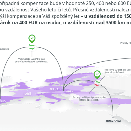
případná kompenzace bude v hodnotě 250, 400 nebo 600 EUR
ou vzdálenost Vašeho letu či letů. Přesné vzdálenosti nalez
 i výši kompenzace za Váš zpožděný let –
u vzdálenosti do 1
árok na 400 EUR na osobu, u vzdálenosti nad 3500 km m