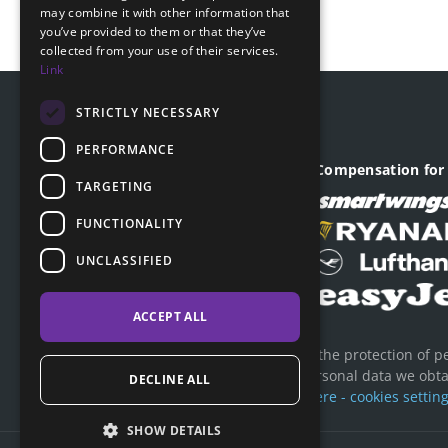
may combine it with other information that
GERMAN
you’ve provided to them or that they’ve
collected from your use of their services.
Link
STRICTLY NECESSARY
PERFORMANCE
Company registered office
Compensation for 
TARGETING
Revoluční 1403/28
110 00, Praha - Nové Město
FUNCTIONALITY
ID company: 04903641
UNCLASSIFIED
VAT: CZ04903641
ACCEPT ALL
ClaimCloud has always taken the protection of pe
about how we process the personal data we obtain
DECLINE ALL
what rights you have.
More here - cookies setting
SHOW DETAILS