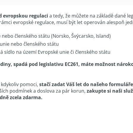
d evropskou regulaci
a tedy, že můžete na základě dané le
rámci evropské regulace, musí být let operován alespoň j
 nebo členského státu (Norsko, Švýcarsko, Island)
 unie nebo členského státu
má sídlo na území Evropské unie či členského státu
 hodiny, spadá pod legislativu EC261, máte možnost náro
kdykoliv pomoci,
stačí zadat Váš let do našeho formulář
pších podmínek a doslova za pár korun,
zakupte si naši slu
dně zcela zdarma.