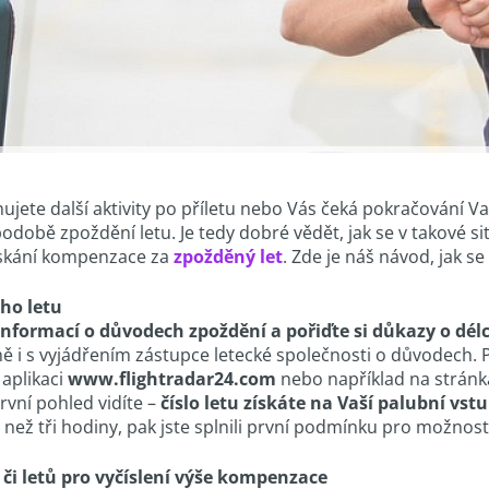
ujete další aktivity po příletu nebo Vás čeká pokračování 
obě zpoždění letu. Je tedy dobré vědět, jak se v takové sit
ískání kompenzace za
zpožděný let
. Zde je náš návod, jak se
ého letu
 informací o důvodech zpoždění a pořiďte si důkazy o dél
ně i s vyjádřením zástupce letecké společnosti o důvodech. 
 aplikaci
www.flightradar24.com
nebo například na strán
první pohled vidíte –
číslo letu získáte na Vaší palubní vst
íce než tři hodiny, pak jste splnili první podmínku pro možn
 či letů pro vyčíslení výše kompenzace