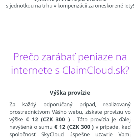
s jednotkou na trhu v kompenzácii za oneskorené lety!
Prečo zarábať peniaze na
internete s ClaimCloud.sk?
Výška provízie
Za každý odporúčaný prípad, realizovaný
prostredníctvom Vášho webu, získate províziu vo
výške
€ 12 (CZK 300 )
. Táto provízia je ďalej
navýšená o sumu
€ 12 (CZK 300 )
v prípade, keď
spoločnosť SkyCloud úspešne uzavrie Vami