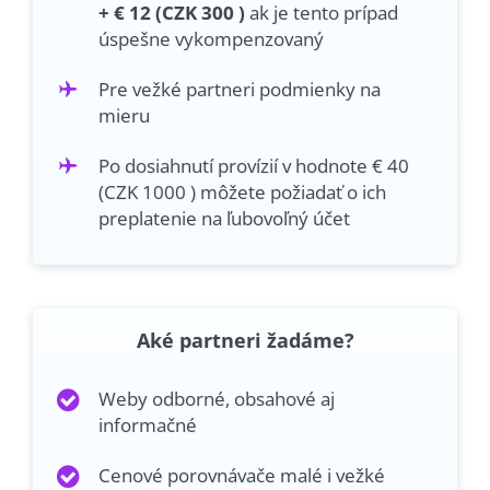
+ € 12 (CZK 300 )
ak je tento prípad
úspešne vykompenzovaný
Pre vežké partneri podmienky na
mieru
Po dosiahnutí provízií v hodnote € 40
(CZK 1000 ) môžete požiadať o ich
preplatenie na ľubovoľný účet
Aké partneri žadáme?
Weby odborné, obsahové aj
informačné
Cenové porovnávače malé i vežké