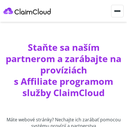
Togg
navig
Staňte sa naším
partnerom a zarábajte na
províziách
s Affiliate programom
služby ClaimCloud
Máte webové stránky? Nechajte ich zarábať pomocou
systému provízií a partnerstva