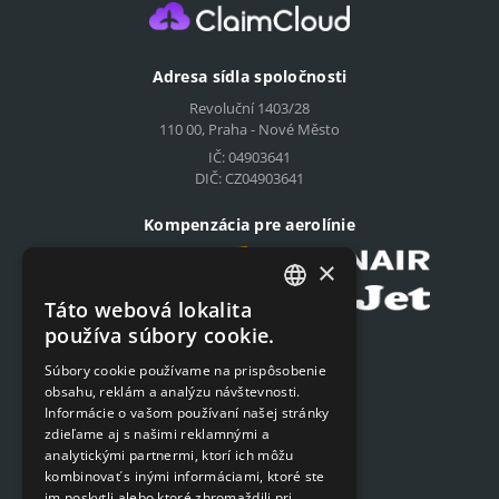
Adresa sídla spoločnosti
Revoluční 1403/28
110 00, Praha - Nové Město
IČ: 04903641
DIČ: CZ04903641
Kompenzácia pre aerolínie
×
Táto webová lokalita
CZECH
používa súbory cookie.
Podat on-line žiadosť
ENGLISH
Súbory cookie používame na prispôsobenie
Podat on-line žiadosť
obsahu, reklám a analýzu návštevnosti.
SLOVAK
Informácie o vašom používaní našej stránky
GERMAN
zdieľame aj s našimi reklamnými a
Navigácia
analytickými partnermi, ktorí ich môžu
kombinovať s inými informáciami, ktoré ste
Cenník
im poskytli alebo ktoré zhromaždili pri