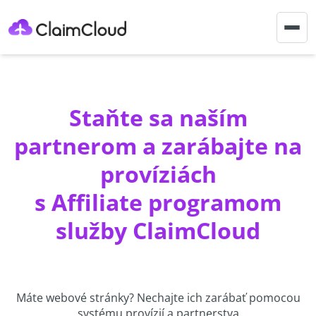
Togg
navig
Staňte sa naším
partnerom a zarábajte na
províziách
s Affiliate programom
služby ClaimCloud
Máte webové stránky? Nechajte ich zarábať pomocou
systému provízií a partnerstva