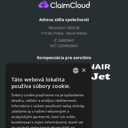
Adresa sídla spoločnosti
Revoluční 1403/28
110 00, Praha - Nové Město
IČ: 04903641
DIČ: CZ04903641
Kompenzácia pre aerolínie
×
Táto webová lokalita
CZECH
používa súbory cookie.
Podat on-line žiadosť
ENGLISH
Súbory cookie používame na prispôsobenie
Podat on-line žiadosť
obsahu, reklám a analýzu návštevnosti.
SLOVAK
Informácie o vašom používaní našej stránky
GERMAN
zdieľame aj s našimi reklamnými a
Navigácia
analytickými partnermi, ktorí ich môžu
kombinovať s inými informáciami, ktoré ste
Cenník
im poskytli alebo ktoré zhromaždili pri