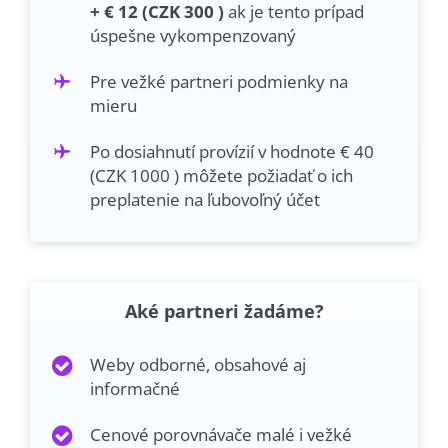
+ € 12 (CZK 300 )
ak je tento prípad
úspešne vykompenzovaný
Pre vežké partneri podmienky na
mieru
Po dosiahnutí provízií v hodnote € 40
(CZK 1000 ) môžete požiadať o ich
preplatenie na ľubovoľný účet
Aké partneri žadáme?
Weby odborné, obsahové aj
informačné
Cenové porovnávače malé i vežké