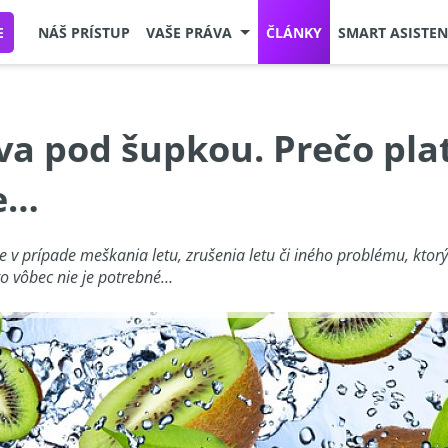
E
NÁŠ PRÍSTUP
VAŠE PRÁVA
ČLÁNKY
SMART ASISTEN
va pod šupkou. Prečo pla
e…
že v prípade meškania letu, zrušenia letu či iného problému, kt
to vôbec nie je potrebné…