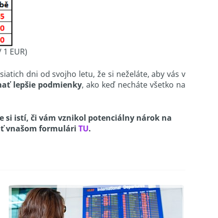
EUR)
atich dni od svojho letu, že si neželáte, aby vás v
mať lepšie podmienky
, ako keď necháte všetko na
te si istí, či vám vznikol potenciálny nárok na
ť v
našom formulári
TU
.