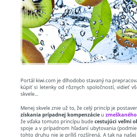
Portál kiwi.com je dlhodobo stavaný na prepracova
kúpiť si letenky od rôznych spoločností, vidieť 
skvele…
Menej skvele znie už to, že celý princíp je postav
získania prípadnej kompenzácie
u
zmeškaného 
že vďaka tomuto princípu bude
cestujúci veľmi
spoje a v prípadnom hľadaní ubytovania (podmie
tohto druhu nie je príliš rozšírená. A tak na našej