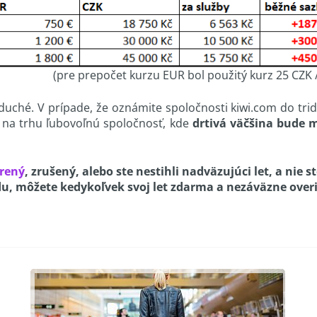
bol použitý kurz 25 CZK / 1 
duché. V prípade, že oznámite spoločnosti kiwi.com do tridsi
 na trhu ľubovoľnú spoločnosť, kde
drtivá väčšina bude 
rený
, zrušený, alebo ste nestihli nadväzujúci let, a nie s
, môžete kedykoľvek svoj let zdarma a nezáväzne overi