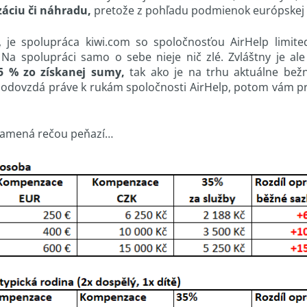
áciu či náhradu,
pretože z pohľadu podmienok európskej 
, je spolupráca kiwi.com so spoločnosťou AirHelp limit
Na spolupráci samo o sebe nieje nič zlé. Zvláštny je ale 
5 % zo získanej sumy,
tak ako je na trhu aktuálne bež
bo odovzdá práve k rukám spoločnosti AirHelp, potom vám 
znamená rečou peňazí…