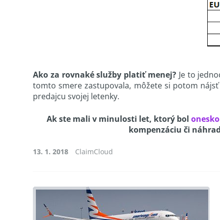
(pre prepočet kurzu EUR 
Ako za rovnaké služby platiť menej?
Je to jedno
tomto smere zastupovala, môžete si potom nájsť
predajcu svojej letenky.
Ak ste mali v minulosti let, ktorý bol
onesko
kompenzáciu či náhradu
13. 1. 2018
ClaimCloud