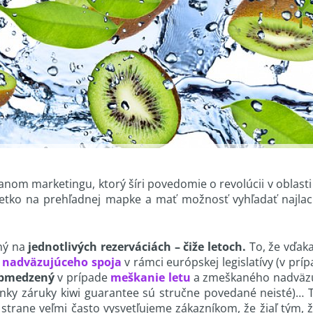
nom marketingu, ktorý šíri povedomie o revolúcii v oblasti
všetko na prehľadnej mapke a mať možnosť vyhľadať najlacn
ený na
jednotlivých rezerváciách – čiže letoch.
To, že vďak
nadväzujúceho spoja
v rámci európskej legislatívy (v prí
 obmedzený
v prípade
meškanie letu
a zmeškaného nadväzuj
nky záruky kiwi guarantee sú stručne povedané neisté)… T
 strane veľmi často vysvetľujeme zákazníkom, že žiaľ tým, ž