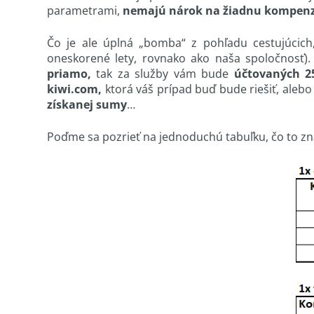
parametrami,
nemajú nárok na žiadnu kompenz
Čo je ale úplná „bomba“ z pohľadu cestujúcich
oneskorené lety, rovnako ako naša spoločnosť). 
priamo,
tak za služby vám bude
účtovaných 2
kiwi.com,
ktorá váš prípad buď bude riešiť, ale
získanej sumy
…
Poďme sa pozrieť na jednoduchú tabuľku, čo to 