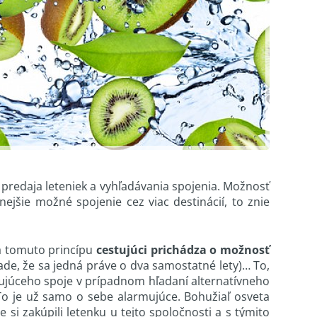
 predaja leteniek a vyhľadávania spojenia. Možnosť
ejšie možné spojenie cez viac destinácií, to znie
a tomuto princípu
cestujúci prichádza o možnosť
pade, že sa jedná práve o dva samostatné lety)… To,
úceho spoje v prípadnom hľadaní alternatívneho
o je už samo o sebe alarmujúce. Bohužiaľ osveta
e si zakúpili letenku u tejto spoločnosti a s týmito