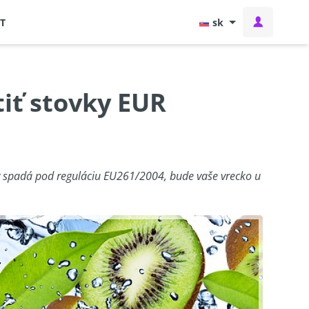
T
sk
tiť stovky EUR
orý spadá pod reguláciu EU261/2004, bude vaše vrecko u