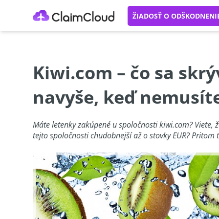
ŽIADOSŤ O ODŠKODNENI
Kiwi.com – čo sa skrý
navyše, keď nemusít
Máte letenky zakúpené u spoločnosti kiwi.com? Viete, 
tejto spoločnosti chudobnejší až o stovky EUR? Pritom 