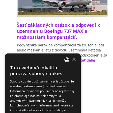
Šesť základných otázok a odpovedí k
uzemneniu Boeingu 737 MAX a
možnostiam kompenzácií.
Kedy vzniká nárok na kompenzáciu za zrušenie letu
alebo meškanie letu z dôvodu uzemnenia lietadla
typu Boeing 737 MAX? Mám nárok na odškodnenie za
×
zrušenie letu, keď mám zakúpený…
čítať ďalej
Táto webová lokalita
CZECH
používa súbory cookie.
ENGLISH
Súbory cookie používame na prispôsobenie
obsahu, reklám a analýzu návštevnosti.
SLOVAK
Informácie o vašom používaní našej stránky
GERMAN
zdieľame aj s našimi reklamnými a
analytickými partnermi, ktorí ich môžu
kombinovať s inými informáciami, ktoré ste
im poskytli alebo ktoré zhromaždili pri