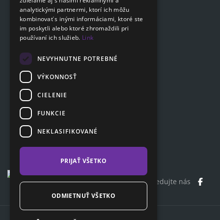
zdieľame aj s našimi reklamnými a
Navigácia
analytickými partnermi, ktorí ich môžu
kombinovať s inými informáciami, ktoré ste
Cenník
im poskytli alebo ktoré zhromaždili pri
Otázky a odpovede
používaní ich služieb.
Link
Dokumenty na stiahnutie
Poradňa
NEVYHNUTNE POTREBNÉ
VÝKONNOSŤ
CIELENIE
Zákaznícka sekcia
Partnerská sekcia
FUNKCIE
Affiliate program
NEKLASIFIKOVANÉ
Kontakty
PRIJAŤ VŠETKO
Sledujte nás
ODMIETNUŤ VŠETKO
Copyright© 2026 ClaimCloud