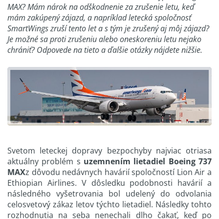
MAX? Mám nárok na odškodnenie za zrušenie letu, keď
mám zakúpený zájazd, a napríklad letecká spoločnosť
SmartWings zruší tento let a s tým je zrušený aj môj zájazd?
Je možné sa proti zrušeniu alebo oneskoreniu letu nejako
chrániť? Odpovede na tieto a ďalšie otázky nájdete nižšie.
Svetom leteckej dopravy bezpochyby najviac otriasa
aktuálny problém s
uzemnením lietadiel Boeing 737
MAX
z dôvodu nedávnych havárií spoločností Lion Air a
Ethiopian Airlines. V dôsledku podobnosti havárií a
následného vyšetrovania bol udelený do odvolania
celosvetový zákaz letov týchto lietadiel. Následky tohto
rozhodnutia na seba nenechali dlho čakať, keď po