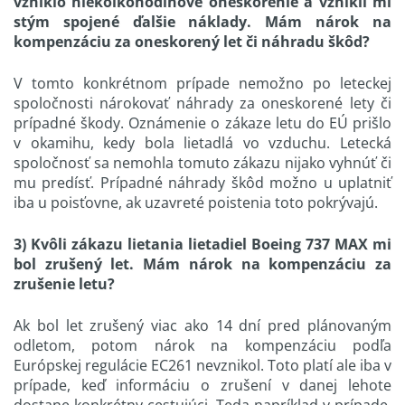
vzniklo niekoľkohodinové oneskorenie a vznikli mi
s
tým spojené ďalšie náklady. Mám nárok na
kompenzáciu za oneskorený let či náhradu škôd?
V tomto konkrétnom prípade nemožno po leteckej
spoločnosti nárokovať náhrady za oneskorené lety či
prípadné škody. Oznámenie o zákaze letu do EÚ prišlo
v okamihu, kedy bola lietadlá vo vzduchu. Letecká
spoločnosť sa nemohla tomuto zákazu nijako vyhnúť či
mu predísť. Prípadné náhrady škôd možno u uplatniť
iba u poisťovne, ak uzavreté poistenia toto pokrývajú.
3) Kvôli zákazu lietania lietadiel Boeing 737 MAX mi
bol zrušený let. Mám nárok na kompenzáciu za
zrušenie letu?
Ak bol let zrušený viac ako 14 dní pred plánovaným
odletom, potom nárok na kompenzáciu podľa
Európskej regulácie EC261 nevznikol. Toto platí ale iba v
prípade, keď informáciu o zrušení v danej lehote
dostane konkrétny cestujúci. Teda napríklad v prípade,