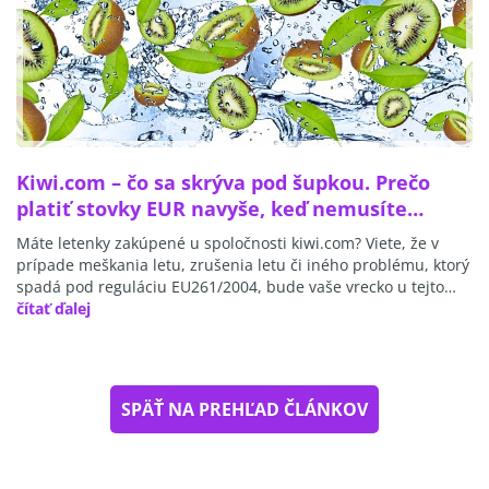
Kiwi.com – čo sa skrýva pod šupkou. Prečo
platiť stovky EUR navyše, keď nemusíte…
Máte letenky zakúpené u spoločnosti kiwi.com? Viete, že v
prípade meškania letu, zrušenia letu či iného problému, ktorý
spadá pod reguláciu EU261/2004, bude vaše vrecko u tejto…
čítať ďalej
SPÄŤ NA PREHĽAD ČLÁNKOV