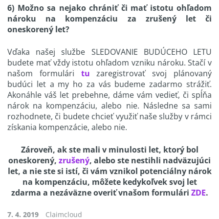
6) Možno sa nejako chrániť či mať istotu ohľadom
nároku na kompenzáciu za zrušený let či
oneskorený let?
Vďaka našej službe SLEDOVANIE BUDÚCEHO LETU
budete mať vždy istotu ohľadom vzniku nároku. Stačí v
našom formulári
tu
zaregistrovať svoj plánovaný
budúci let a my ho za vás budeme zadarmo strážiť.
Akonáhle váš let prebehne, dáme vám vedieť, či spĺňa
nárok na kompenzáciu, alebo nie. Následne sa sami
rozhodnete, či budete chcieť využiť naše služby v rámci
získania kompenzácie, alebo nie.
Zároveň, ak ste mali v minulosti let, ktorý bol
oneskorený,
zrušený
, alebo ste nestihli nadväzujúci
let, a nie ste si istí, či vám vznikol potenciálny nárok
na kompenzáciu, môžete kedykoľvek svoj let
zdarma a nezáväzne overiť v
našom formulári
ZDE
.
7. 4. 2019
Claimcloud