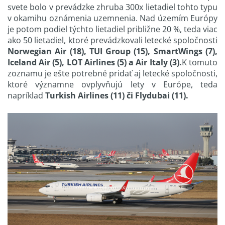
svete bolo v prevádzke zhruba 300x lietadiel tohto typu
v okamihu oznámenia uzemnenia. Nad územím Európy
je potom podiel týchto lietadiel približne 20 %, teda viac
ako 50 lietadiel, ktoré prevádzkovali letecké spoločnosti
Norwegian Air (18), TUI Group (15), SmartWings (7),
Iceland Air (5), LOT Airlines (5) a Air Italy (3).
K tomuto
zoznamu je ešte potrebné pridať aj letecké spoločnosti,
ktoré významne ovplyvňujú lety v Európe, teda
napríklad
Turkish Airlines (11) či Flydubai (11).