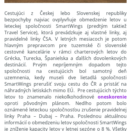
Cestujúci z Českej lebo Slovenskej republiky
bezpochyby najviac ovplyvňuje obmedzenie letov u
leteckej spoločnosti SmartWings (predtým taktiež
Travel Service), ktorá prevádzkuje aj vlastné linky, aj
pravidelné linky ČSA. V letných mesiacoch je potom
hlavným prepravcom pre tuzemské či slovenské
cestovné kancelárie v rámci charterových letov do
Grécka, Turecka, Španielska a ďalších dovolenkových
destinácií. Prvým nepríjemným dopadom tejto
spoločnosti na cestujúcich bol samotný deň
uzemnenia, kedy museli dve lietadlá spoločnosti
SmartWings prerušiť svoju cestu do ČR a pristáť na
náhradných letiskách mimo EÚ. Pre cestujúcich týchto
letov to znamenalo niekoľkohodinové
oneskorenie
oproti pôvodným plánom. Nedlho potom bolo
oznámené leteckou spoločnosťou zrušenie pravidelnej
linky Praha – Dubaj – Praha. Poslednou aktuálnou
informácií o obmedzeniu letov spoločnosti SmartWings
je zníženie kapacity letov v letnej sezóne o 8 %. Všetky