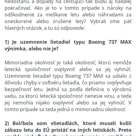
nedostanú a dopady na cestujúci tak budú aj naďalej
pokračovať. Ako je to v tomto prípade s nároky na
odškodnenie za meškanie letu alebo náhradami za
oneskorené alebo zrušené lety? Vybrali sme päť
hlavných otázok, a tu sú odpovede:
1) Je uzemnenie lietadiel typu Boeing 737 MAX
výnimka, alebo nie je?
Mimoriadna okolnosť je taká okolnosť, ktorú nemôže
letecká spoločnosť ovplyvniť alebo sa jej vyhnúť.
Uzemnenie lietadiel typu Boeing 737 MAX sa udialo z
dôvodu chyby v softvéru lietadla, čo priamo ovplyvňuje
bezpečnosť letu. Jedná sa podľa definície o výrobnú
vadu, za ktorú letecká spoločnosť nenesie vinu, a teda
jej nemohla nijako ovplyvniť alebo sa jej vyhnúť. V
tomto prípade sa teda jedná o mimoriadnu okolnosť.
2) Bol/bola som v
lietadlách, ktoré museli kvôli
zákazu letu do EÚ pristáť na iných letiskách. Preto