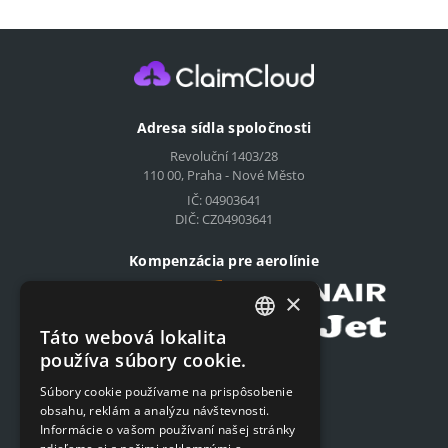
Adresa sídla spoločnosti
Revoluční 1403/28
110 00, Praha - Nové Město
IČ: 04903641
DIČ: CZ04903641
Kompenzácia pre aerolínie
×
Táto webová lokalita
CZECH
používa súbory cookie.
Podat on-line žiadosť
ENGLISH
Súbory cookie používame na prispôsobenie
Podat on-line žiadosť
obsahu, reklám a analýzu návštevnosti.
SLOVAK
Informácie o vašom používaní našej stránky
GERMAN