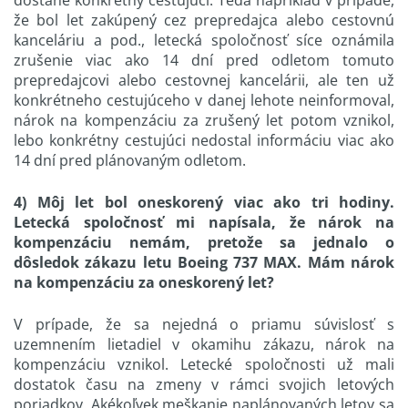
že bol let zakúpený cez prepredajca alebo cestovnú
kanceláriu a pod., letecká spoločnosť síce oznámila
zrušenie viac ako 14 dní pred odletom tomuto
prepredajcovi alebo cestovnej kancelárii, ale ten už
konkrétneho cestujúceho v danej lehote neinformoval,
nárok na kompenzáciu za zrušený let potom vznikol,
lebo konkrétny cestujúci nedostal informáciu viac ako
14 dní pred plánovaným odletom.
4) Môj let bol oneskorený viac ako tri hodiny.
Letecká spoločnosť mi napísala, že nárok na
kompenzáciu nemám, pretože sa jednalo o
dôsledok zákazu letu Boeing 737 MAX. Mám nárok
na kompenzáciu za oneskorený let?
V prípade, že sa nejedná o priamu súvislosť s
uzemnením lietadiel v okamihu zákazu, nárok na
kompenzáciu vznikol. Letecké spoločnosti už mali
dostatok času na zmeny v rámci svojich letových
poriadkov. Akékoľvek meškanie naplánovaných letov sa