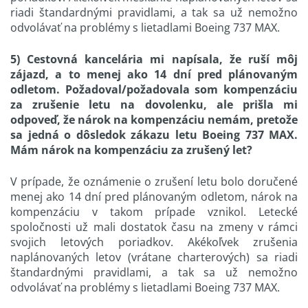
riadi štandardnými pravidlami, a tak sa už nemožno
odvolávať na problémy s lietadlami Boeing 737 MAX.
5) Cestovná kancelária mi napísala, že ruší môj
zájazd, a to menej ako 14 dní pred plánovaným
odletom. Požadoval/požadovala som kompenzáciu
za zrušenie letu na dovolenku, ale prišla mi
odpoveď, že nárok na kompenzáciu nemám, pretože
sa jedná o dôsledok zákazu letu Boeing 737 MAX.
Mám nárok na kompenzáciu za zrušený let?
V prípade, že oznámenie o zrušení letu bolo doručené
menej ako 14 dní pred plánovaným odletom, nárok na
kompenzáciu v takom prípade vznikol. Letecké
spoločnosti už mali dostatok času na zmeny v rámci
svojich letových poriadkov. Akékoľvek zrušenia
naplánovaných letov (vrátane charterových) sa riadi
štandardnými pravidlami, a tak sa už nemožno
odvolávať na problémy s lietadlami Boeing 737 MAX.