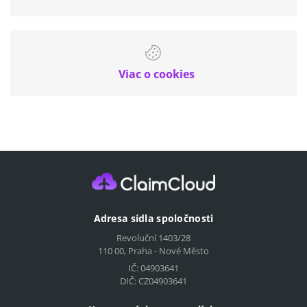
Viac o cookies
Adresa sídla spoločnosti
Revoluční 1403/28
110 00, Praha - Nové Město
IČ: 04903641
DIČ: CZ04903641