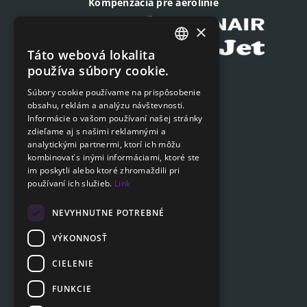
Kompenzácia pre aerolínie
×
Táto webová lokalita
CZECH
používa súbory cookie.
Podat on-line žiadosť
ENGLISH
Súbory cookie používame na prispôsobenie
Podat on-line žiadosť
obsahu, reklám a analýzu návštevnosti.
SLOVAK
Informácie o vašom používaní našej stránky
GERMAN
zdieľame aj s našimi reklamnými a
Navigácia
analytickými partnermi, ktorí ich môžu
kombinovať s inými informáciami, ktoré ste
Cenník
im poskytli alebo ktoré zhromaždili pri
Otázky a odpovede
používaní ich služieb.
Link
Dokumenty na stiahnutie
Poradňa
NEVYHNUTNE POTREBNÉ
VÝKONNOSŤ
CIELENIE
Zákaznícka sekcia
Partnerská sekcia
FUNKCIE
Affiliate program