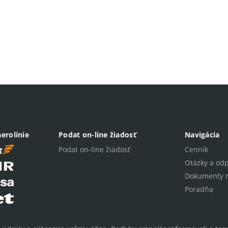
erolínie
Podat on-line žiadosť
Navigácia
Podat on-line žiadosť
Cenník
Otázky a od
Dokumenty n
Poradňa