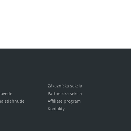
Zákaznícka sekcia
povede
Partnerská sekcia
a stiahnutie
Affiliate program
Kontakty