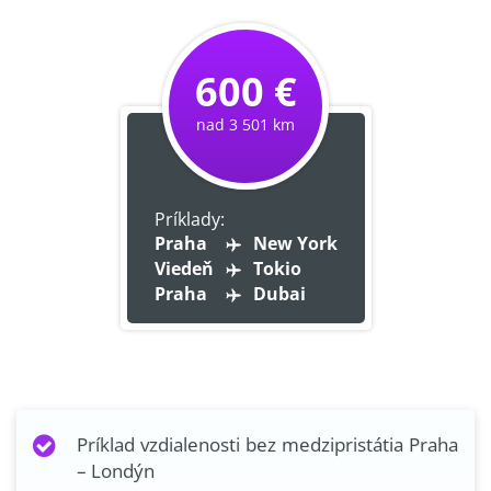
600 €
nad 3 501 km
Príklady:
Praha
New York
Viedeň
Tokio
Praha
Dubai
Príklad vzdialenosti bez medzipristátia Praha
– Londýn