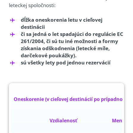
leteckej spoločnosti:
dĺžka oneskorenia letu v cieľovej
destinácii
či sa jedná o let spadajúci do regulácie EC
261/2004, či sú tu iné možnosti a formy
získania odškodnenia (letecké míle,
darčekové poukážky).
sú všetky lety pod jednou rezervácií
Oneskorenie (v cieľovej destinácií po prípadnom 
Vzdialenosť
Menej 