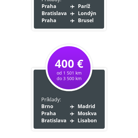
Praha
Paríž
Bratislava
Londýn
Praha
Brusel
400 €
od 1 501 km
do 3 500 km
Príklady:
Brno
Madrid
Praha
Moskva
Bratislava
Lisabon