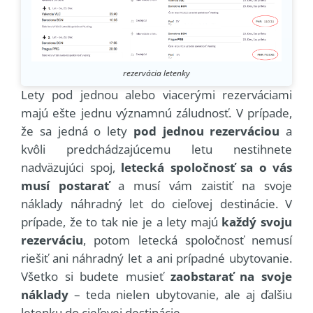
rezervácia letenky
Lety pod jednou alebo viacerými rezerváciami
majú ešte jednu významnú záludnosť. V prípade,
že sa jedná o lety
pod jednou rezerváciou
a
kvôli predchádzajúcemu letu nestihnete
nadväzujúci spoj,
letecká spoločnosť sa o vás
musí postarať
a musí vám zaistiť na svoje
náklady náhradný let do cieľovej destinácie. V
prípade, že to tak nie je a lety majú
každý svoju
rezerváciu
, potom letecká spoločnosť nemusí
riešiť ani náhradný let a ani prípadné ubytovanie.
Všetko si budete musieť
zaobstarať na svoje
náklady
– teda nielen ubytovanie, ale aj ďalšiu
letenku do cieľovej destinácie.