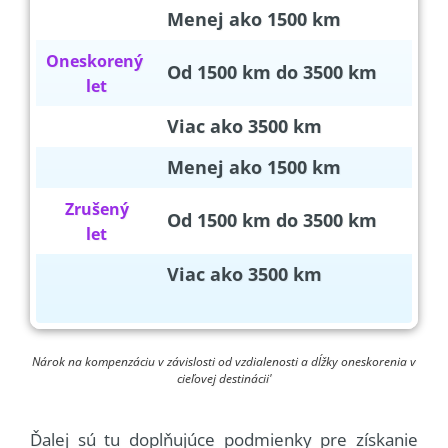
Menej ako 1500 km
0
Oneskorený
Od 1500 km do 3500 km
0
let
Viac ako 3500 km
0
Menej ako 1500 km
12
Zrušený
Od 1500 km do 3500 km
20
let
Viac ako 3500 km
30
Nárok na kompenzáciu v závislosti od vzdialenosti a dĺžky oneskorenia v
cieľovej destinácii'
Ďalej sú tu doplňujúce podmienky pre získanie