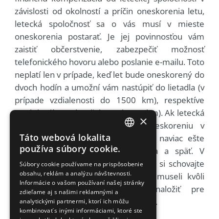
závislosti od okolností a príčin oneskorenia letu,
letecká spoločnosť sa o vás musí v mieste
oneskorenia postarať. Je jej povinnosťou vám
zaistiť občerstvenie, zabezpečiť možnosť
telefonického hovoru alebo poslanie e-mailu. Toto
neplatí len v prípade, keď let bude oneskorený do
dvoch hodín a umožní vám nastúpiť do lietadla (v
prípade vzdialenosti do 1500 km), respektíve
troch hodín (nad vzdialenosť 1500 km). Ak letecká
×
spoločnosť nedokáže zabrániť oneskoreniu v
Táto webová lokalita
danom dni, je povinná vám zaistiť naviac ešte
CZECH
používa súbory cookie.
ubytovanie s prevozom do hotela a späť. V
ENGLISH
prípade, že by sa tak nestalo, určite si schovajte
Súbory cookie používame na prispôsobenie
obsahu, reklám a analýzu návštevnosti.
SLOVAK
všetky účty za výdavky, ktoré ste museli kvôli
Informácie o vašom používaní našej stránky
neočakávanému oneskoreniu vynaložiť pre
GERMAN
zdieľame aj s našimi reklamnými a
neskoršie nárokovanie po dopravcovi.
analytickými partnermi, ktorí ich môžu
kombinovať s inými informáciami, ktoré ste