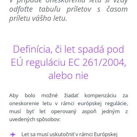
odfoťte tabuľu príletov s časom
príletu vášho letu.
Definícia, či let spadá pod
EÚ reguláciu EC 261/2004,
alebo nie
Aby bolo možné žiadať kompenzáciu za
oneskorenie letu v rámci európskej regulácie,
musí byť let operovaný aspoň jedným z
uvedených spôsobov:
Let sa musí uskutočniť v rámci Európskej