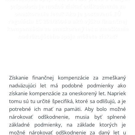
prípadoch je možné získať odškodnenie za
oneskorenie letu? Ako je postavená EÚ
regulácia EC 261/2004 a akú výšku finančnej
kompenzácie za oneskorený let a zmeškanie
nadväzujúceho spoja môžete získať?
Získanie finančnej kompenzácie za zmeškaný
nadväzujúci let má podobné podmienky ako
získanie kompenzácie za oneskorený let. Napriek
tomu sú tu určité špecifiká, ktoré sa odlišujú, a je
potrebné ich mať na pamäti. Aby bolo možné
nárokovať odškodnenie, musia byť splnené
základné podmienky, na základe ktorých je
možné nárokovať odškodnenie za daný let u