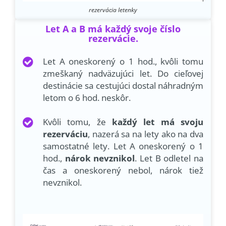
rezervácia letenky
Let A a B má každý svoje číslo
rezervácie.
Let A oneskorený o 1 hod., kvôli tomu
zmeškaný nadväzujúci let. Do cieľovej
destinácie sa cestujúci dostal náhradným
letom o 6 hod. neskôr.
Kvôli tomu, že
každý let má svoju
rezerváciu
, nazerá sa na lety ako na dva
samostatné lety. Let A oneskorený o 1
hod.,
nárok nevznikol
. Let B odletel na
čas a oneskorený nebol, nárok tiež
nevznikol.