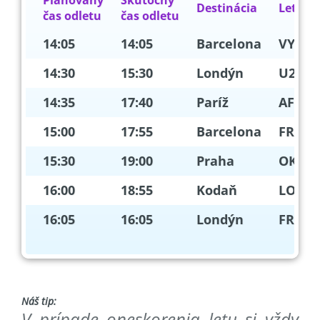
Plánovaný
Skutočný
Destinácia
Let
čas odletu
čas odletu
14:05
14:05
Barcelona
VY129
14:30
15:30
Londýn
U2321
14:35
17:40
Paríž
AF293
15:00
17:55
Barcelona
FR630
15:30
19:00
Praha
OK917
16:00
18:55
Kodaň
LO882
16:05
16:05
Londýn
FR151
Náš tip:
V prípade oneskorenia letu si vždy