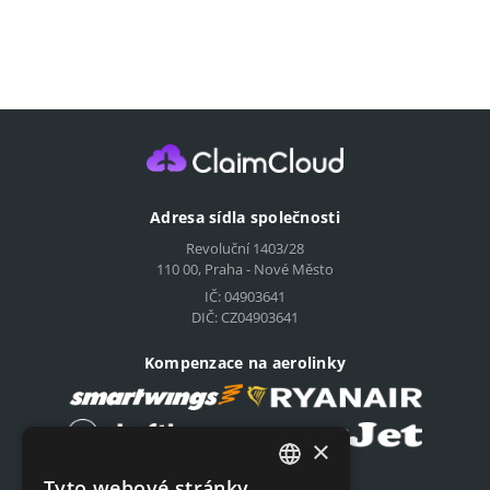
Adresa sídla společnosti
Revoluční 1403/28
110 00, Praha - Nové Město
IČ: 04903641
DIČ: CZ04903641
Kompenzace na aerolinky
×
Tyto webové stránky