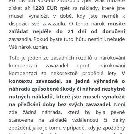
Po návratu Vašeho zavazadla zpět však můžete
získat až
1220 EUR
zpět za náklady, které jste
museli vynaložit v době, kdy jste neměli k
dispozici své zavazadlo. O tento nárok
musíte
zažádat nejdéle do 21 dní od doručení
zavazadla. Pokud byste tuto lhůtu nestihli, nebude
Váš nárok uznán.
Toto je jeden ze zásadních rozdílů u nárokování
kompenzací zavazadel oproti nárokování
kompenzací za nekorektně proběhlé lety.
V
kontextu zavazadel, se jedná výhradně o
náhradu způsobené škody či náhrad nezbytně
nutných nákladů, které jste museli vynaložit
na přečkání doby bez svých zavazadel.
Není
zde žádná náhrada, která by byla pevně
stanovena na základě vzdálenosti či délky
zpoždění, jako je tomu v případě, kdy je zpožděný