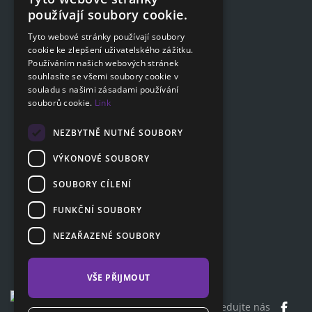
Podat on-line žádost
CZECH
používají soubory cookie.
Podat on-line žádost
ENGLISH
Tyto webové stránky používají soubory
cookie ke zlepšení uživatelského zážitku.
SLOVAK
Navigace
Používáním našich webových stránek
GERMAN
souhlasíte se všemi soubory cookie v
Ceník
souladu s našimi zásadami používání
Otázky a odpovědi
souborů cookie.
Link
Dokumenty ke stažení
Poradna
NEZBYTNĚ NUTNÉ SOUBORY
VÝKONOVÉ SOUBORY
SOUBORY CÍLENÍ
Zákaznická sekce
Partnerská sekce
FUNKČNÍ SOUBORY
Affiliate program
NEZAŘAZENÉ SOUBORY
Kontakty
VŠE PŘIJMOUT
Sledujte nás