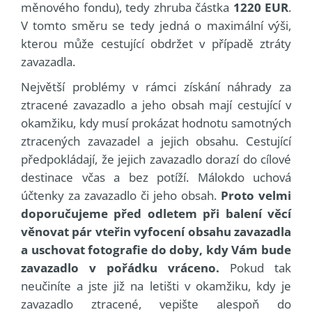
měnového fondu), tedy zhruba částka
1220 EUR
.
V tomto směru se tedy jedná o maximální výši,
kterou může cestující obdržet v případě ztráty
zavazadla.
Největší problémy v rámci získání náhrady za
ztracené zavazadlo a jeho obsah mají cestující v
okamžiku, kdy musí prokázat hodnotu samotných
ztracených zavazadel a jejich obsahu. Cestující
předpokládají, že jejich zavazadlo dorazí do cílové
destinace včas a bez potíží. Málokdo uchová
účtenky za zavazadlo či jeho obsah.
Proto velmi
doporučujeme před odletem při balení věcí
věnovat pár vteřin vyfocení obsahu zavazadla
a uschovat fotografie do doby, kdy Vám bude
zavazadlo v pořádku vráceno.
Pokud tak
neučiníte a jste již na letišti v okamžiku, kdy je
zavazadlo ztracené, vepište alespoň do