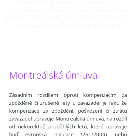
která se týká přepravy zavazadel. Jak
postupovat v případě zpoždění zavazadla a
jaké má práva cestující v případě poškození či
ztráty zavazadla leteckým přepravcem?
Montreálská úmluva
Zásadním rozdílem oproti kompenzacím za
zpožděné či zrušené lety u zavazadel je fakt, že
kompenzace za zpoždění, poškození či ztrátu
zavazadel upravuje Montrealská úmluva, na rozdíl
od nekorektně proběhlých letů, které upravuje
buď evropská regulace (261/2004), nebo