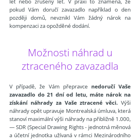
let nebo zrušený let. V praxi to znamená, že
pokud Vám doručí zavazadlo například o den
později domů, nevznikl Vám žádný nárok na
kompenzaci za opožděné dodání.
Možnosti náhrad u
ztraceného zavazadla
V případě, že Vám přepravce
nedoručí Vaše
zavazadlo do 21 dní od letu, máte nárok na
získání náhrady za Vaše ztracené věci.
Výši
náhrady opět upravuje Montrealská úmluva, která
stanoví maximální výši náhrady na přibližně 1.000,
— SDR (Special Drawing Rights - jednotná měnová
a účetní jednotka užívaná v rámci Mezinárodního