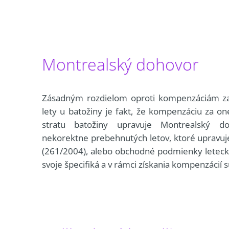
Montrealský dohovor
Zásadným rozdielom oproti kompenzáciám za
lety u batožiny je fakt, že kompenzáciu za on
stratu batožiny upravuje Montrealský d
nekorektne prebehnutých letov, ktoré upravuj
(261/2004), alebo obchodné podmienky leteck
svoje špecifiká a v rámci získania kompenzácií s