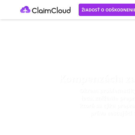
ŽIADOSŤ O ODŠKODNENI
Kompenzácia za 
Okrem problematiky 
letu, zníženie prepr
ktorá sa týka prepr
práva cestujúci