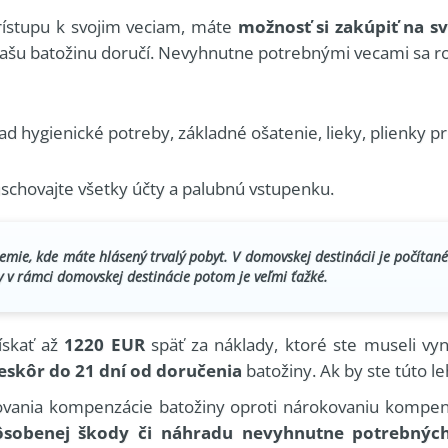
prístupu k svojim veciam, máte
možnosť si zakúpiť na s
vašu batožinu doručí. Nevyhnutne potrebnými vecami sa ro
ad hygienické potreby, základné ošatenie, lieky, plienky pr
uschovajte všetky účty a palubnú vstupenku.
mie, kde máte hlásený trvalý pobyt. V domovskej destinácii je počítané
y v rámci domovskej destinácie potom je veľmi ťažké.
ískať až
1220 EUR
späť za náklady, ktoré ste museli vyna
eskôr do 21 dní od doručenia
batožiny. Ak by ste túto l
kovania kompenzácie batožiny oproti nárokovaniu kompen
ôsobenej škody či náhradu nevyhnutne potrebných 