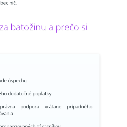
bec nič.
a batožinu a prečo si
ípade úspechu
lebo dodatočné poplatky
právna podpora vrátane prípadného
ávania
kompenzovaných zákazníkov