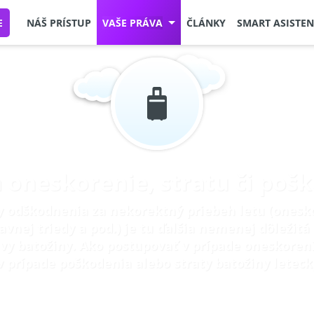
E
NÁŠ PRÍSTUP
VAŠE PRÁVA
ČLÁNKY
SMART ASISTEN
oneskorenie, stratu či poš
odškodnenia za nekorektný priebeh letu (onesko
avnej triedy a pod.) je tu ďalšia nemenej dôležit
avy batožiny. Ako postupovať v prípade oneskoren
 v prípade poškodenia alebo straty batožiny lete