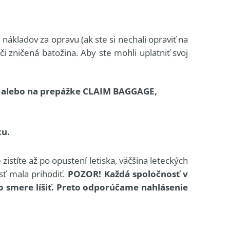
ákladov za opravu (ak ste si nechali opraviť na
i zničená batožina. Aby ste mohli uplatniť svoj
ti alebo na prepážke CLAIM BAGGAGE,
ku.
istíte až po opustení letiska, väčšina leteckých
ť mala prihodiť.
POZOR! Každá spoločnosť v
o smere líšiť. Preto odporúčame nahlásenie