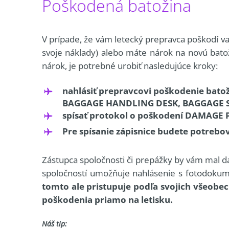
Poškodená batožina
V prípade, že vám letecký prepravca poškodí va
svoje náklady) alebo máte nárok na novú batoži
nárok, je potrebné urobiť nasledujúce kroky:
nahlásiť prepravcovi poškodenie batož
BAGGAGE HANDLING DESK, BAGGAGE S
spísať protokol o poškodení DAMAGE
Pre spísanie zápisnice budete potrebo
Zástupca spoločnosti či prepážky by vám mal dať
spoločností umožňuje nahlásenie s fotodokume
tomto ale pristupuje podľa svojich všeobe
poškodenia priamo na letisku.
Náš tip: