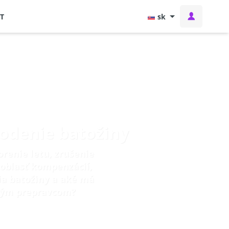
T
sk
kodenie batožiny
renie letu, zrušenie
á oblasť kompenzácií,
ia batožiny a aké má
ckým prepravcom?