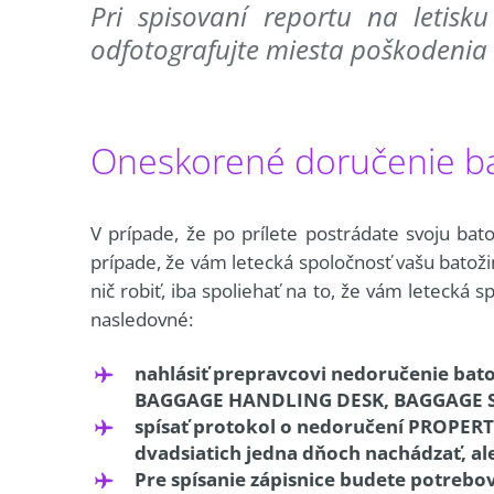
Pri spisovaní reportu na letisk
odfotografujte miesta poškodenia 
Oneskorené doručenie bat
V prípade, že po prílete postrádate svoju bat
prípade, že vám letecká spoločnosť vašu batož
nič robiť, iba spoliehať na to, že vám letecká 
nasledovné:
nahlásiť prepravcovi nedoručenie bato
BAGGAGE HANDLING DESK, BAGGAGE S
spísať protokol o nedoručení PROPERTY
dvadsiatich jedna dňoch nachádzať, al
Pre spísanie zápisnice budete potrebo