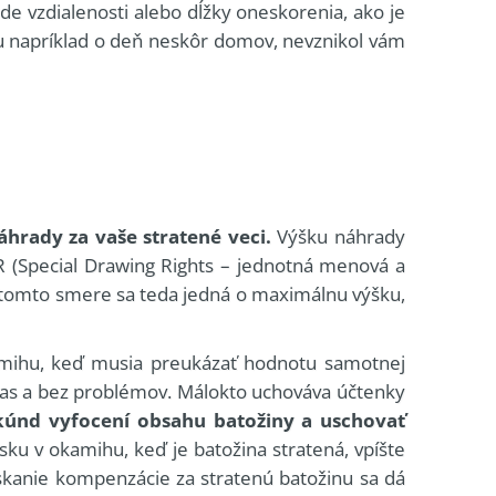
de vzdialenosti alebo dĺžky oneskorenia, ako je
nu napríklad o deň neskôr domov, nevznikol vám
áhrady za vaše stratené veci.
Výšku náhrady
R (Special Drawing Rights – jednotná menová a
 tomto smere sa teda jedná o maximálnu výšku,
kamihu, keď musia preukázať hodnotu samotnej
načas a bez problémov. Málokto uchováva účtenky
kúnd vyfocení obsahu batožiny a uschovať
sku v okamihu, keď je batožina stratená, vpíšte
ískanie kompenzácie za stratenú batožinu sa dá