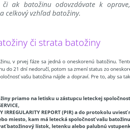
u či ak batožinu odovzdávate k oprave
a celkový vzhľad batožiny.
ožiny či strata batožiny
ožinu, v prvej fáze sa jedná o oneskorenú batožinu. Ten
inu do 21 dní nedoručí, potom sa zmení status zo oneskore
spoločnosť vašu batožina nájde a dopraví. Pre to, aby sa ta
žiny priamo na letisku u zástupcu leteckej spoločno
ERVICE,
 IRREGULARITY REPORT (PIR) a do protokolu uviesť mi
ebo miesto, kam má letecká spoločnosť vašu batožinu
vať batožinový lístok, letenku alebo palubnú vstupen