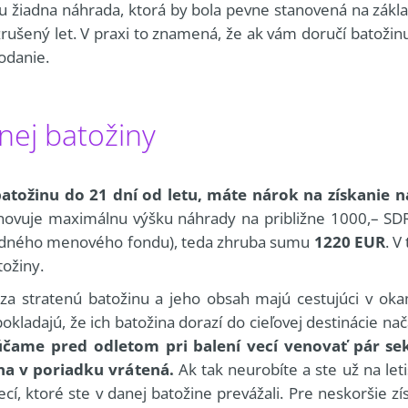
tu žiadna náhrada, ktorá by bola pevne stanovená na zákla
zrušený let. V praxi to znamená, že ak vám doručí batoži
odanie.
nej batožiny
atožinu do 21 dní od letu, máte nárok na získanie n
novuje maximálnu výšku náhrady na približne 1000,– SD
rodného menového fondu), teda zhruba sumu
1220 EUR
. V
tožiny.
 za stratenú batožinu a jeho obsah majú cestujúci v o
dpokladajú, že ich batožina dorazí do cieľovej destinácie 
čame pred odletom pri balení vecí venovať pár se
na v poriadku vrátená.
Ak tak neurobíte a ste už na leti
, ktoré ste v danej batožine prevážali. Pre neskoršie z