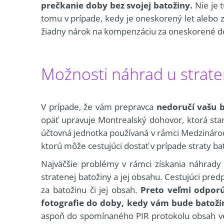
prečkanie doby bez svojej batožiny.
Nie je 
tomu v prípade, kedy je oneskorený let alebo 
žiadny nárok na kompenzáciu za oneskorené d
Možnosti náhrad u strate
V prípade, že vám prepravca
nedoručí vašu b
opäť upravuje Montrealský dohovor, ktorá sta
účtovná jednotka používaná v rámci Medziná
ktorú môže cestujúci dostať v prípade straty ba
Najväčšie problémy v rámci získania náhrady
stratenej batožiny a jej obsahu. Cestujúci pre
za batožinu či jej obsah.
Preto veľmi odporú
fotografie do doby, kedy vám bude batoži
aspoň do spomínaného PIR protokolu obsah vecí