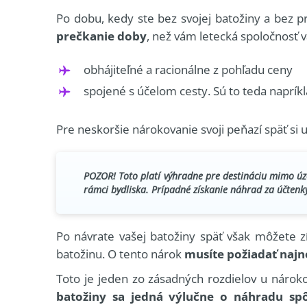
Po dobu, kedy ste bez svojej batožiny a bez 
prečkanie doby
, než vám letecká spoločnosť 
obhájiteľné a racionálne z pohľadu ceny
spojené s účelom cesty. Sú to teda napríkl
Pre neskoršie nárokovanie svoji peňazí späť si 
POZOR! Toto platí výhradne pre destináciu mimo úze
rámci bydliska. Prípadné získanie náhrad za účtenk
Po návrate vašej batožiny späť však môžete z
batožinu. O tento nárok
musíte požiadať najn
Toto je jeden zo zásadných rozdielov u náro
batožiny sa jedná výlučne o náhradu sp