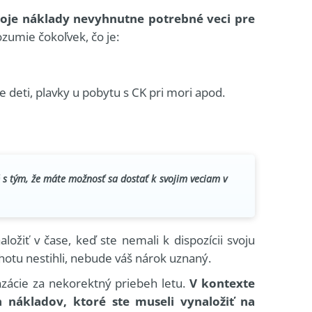
voje náklady nevyhnutne potrebné veci pre
zumie čokoľvek, čo je:
e deti, plavky u pobytu s CK pri mori apod.
 s tým, že máte možnosť sa dostať k svojim veciam v
ložiť v čase, keď ste nemali k dispozícii svoju
ehotu nestihli, nebude váš nárok uznaný.
zácie za nekorektný priebeh letu.
V kontexte
nákladov, ktoré ste museli vynaložiť na