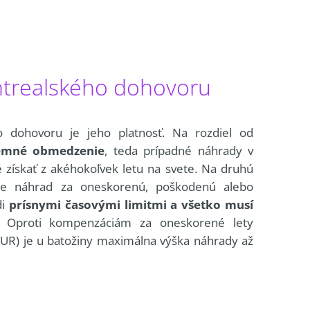
ntrealského dohovoru
 dohovoru je jeho platnosť. Na rozdiel od
emné obmedzenie
, teda prípadné náhrady v
 získať z akéhokoľvek letu na svete. Na druhú
nie náhrad za oneskorenú, poškodenú alebo
di
prísnymi časovými limitmi a všetko musí
. Oproti kompenzáciám za oneskorené lety
UR) je u batožiny maximálna výška náhrady až