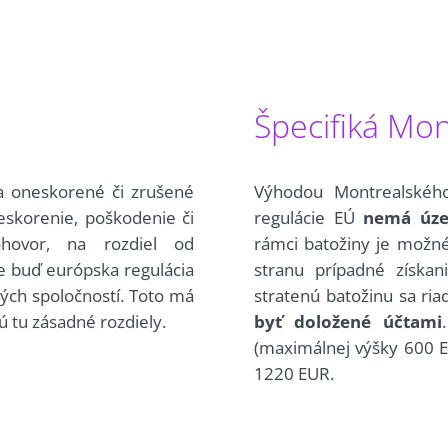
Špecifiká Mo
 oneskorené či zrušené
Výhodou Montrealského
eskorenie, poškodenie či
regulácie EÚ
nemá úz
ohovor, na rozdiel od
rámci batožiny je možné
e buď európska regulácia
stranu prípadné získa
ých spoločností. Toto má
stratenú batožinu sa ria
ú tu zásadné rozdiely.
byť doložené účtami
(maximálnej výšky 600 E
1220 EUR.