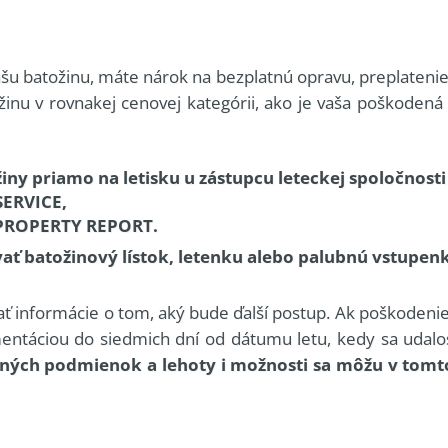
šu batožinu, máte nárok na bezplatnú opravu, preplatenie n
nu v rovnakej cenovej kategórii, ako je vaša poškodená č
iny priamo na letisku u zástupcu leteckej spoločnos
ERVICE,
 PROPERTY REPORT.
vať batožinový lístok, letenku alebo palubnú vstupen
 informácie o tom, aký bude ďalší postup. Ak poškodenie z
ntáciou do siedmich dní od dátumu letu, kedy sa udalos
cných podmienok a lehoty i možnosti sa môžu v tomt