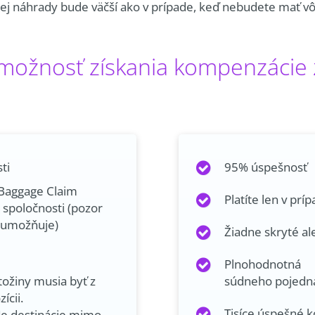
ej náhrady bude väčší ako v prípade, keď nebudete mať vô
ožnosť získania kompenzácie z
ti
95% úspešnosť
 Baggage Claim
Platíte len v pr
j spoločnosti (pozor
o umožňuje)
Žiadne skryté a
Plnohodnotná 
ožiny musia byť z
súdneho pojedn
ícii.
Tisíce úspešné 
de destinácie mimo