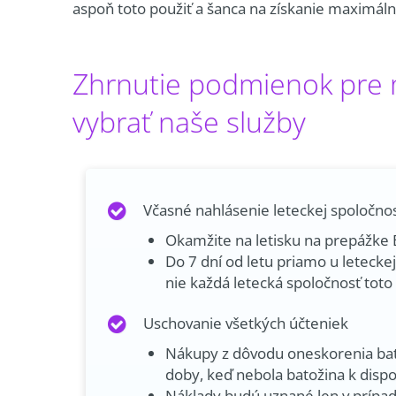
aspoň toto použiť a šanca na získanie maximáln
Zhrnutie podmienok pre m
vybrať naše služby
Včasné nahlásenie leteckej spoločnos
Okamžite na letisku na prepážke
Do 7 dní od letu priamo u letecke
nie každá letecká spoločnosť tot
Uschovanie všetkých účteniek
Nákupy z dôvodu oneskorenia bat
doby, keď nebola batožina k dispoz
Náklady budú uznané len v prípa