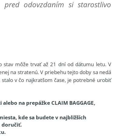
, pred odovzdaním si starostlivo
to stav môže trvať až 21 dní od dátumu letu. V
nej na stratenú. V priebehu tejto doby sa nedá
k stalo v čo najkratšom čase, je potrebné urobiť
sti alebo na prepážke CLAIM BAGGAGE,
esta, kde sa budete v najbližších
 doručiť.
ku.