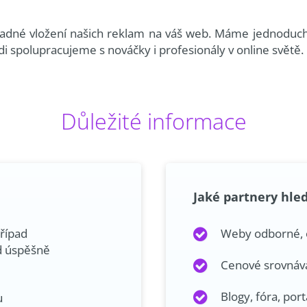
dné vložení našich reklam na váš web. Máme jednoduchý 
di spolupracujeme s nováčky i profesionály v online světě.
Důležité informace
Jaké partnery hl
řípad
Weby odborné, 
d úspěšně
Cenové srovnáva
Blogy, fóra, port
u