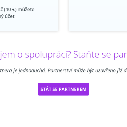
Kč (40 €) můžete
ný účet
jem o spolupráci? Staňte se pa
rtnera je jednoduchá. Partnerství může být uzavřeno již 
STÁT SE PARTNEREM