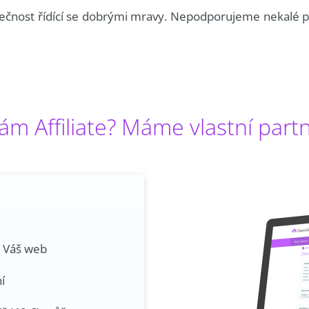
ečnost řídící se dobrými mravy. Nepodporujeme nekalé pr
m Affiliate? Máme vlastní part
a Váš web
í