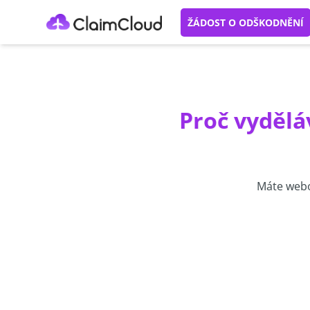
ŽÁDOST O ODŠKODNĚNÍ
Proč vydělá
Máte webo