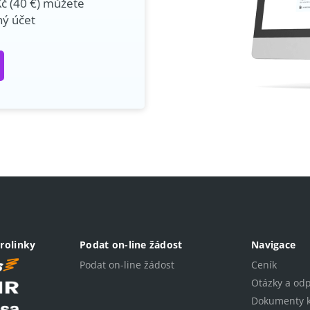
Kč (40 €) můžete
ný účet
rolinky
Podat on-line žádost
Navigace
Podat on-line žádost
Ceník
Otázky a od
Dokumenty k