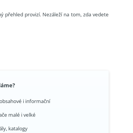
přehled provizí. Nezáleží na tom, zda vedete
edáme?
obsahové i informační
če malé i velké
ály, katalogy