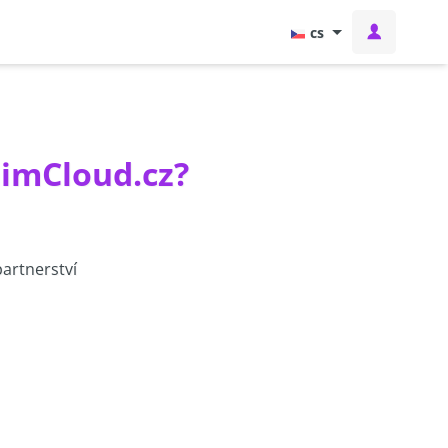
cs
aimCloud.cz?
artnerství