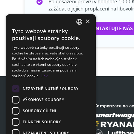
Po dosažení provizí v hodnotě 1000 
zažádat o jejich proplacení na libovol
×
KONTAKTUJTE NÁS
Tyto webové stránky
CZECH
používají soubory cookie.
ENGLISH
Tyto webové stránky používají soubory
cookie ke zlepšení uživatelského zážitku.
SLOVAK
Používáním našich webových stránek
GERMAN
souhlasíte se všemi soubory cookie v
souladu s našimi zásadami používání
souborů cookie.
Link
NEZBYTNĚ NUTNÉ SOUBORY
VÝKONOVÉ SOUBORY
Adresa sídla společnosti
Kompenzace na ae
SOUBORY CÍLENÍ
Revoluční 1403/28
110 00, Praha - Nové Město
FUNKČNÍ SOUBORY
IČ: 04903641
NEZAŘAZENÉ SOUBORY
DIČ: CZ04903641