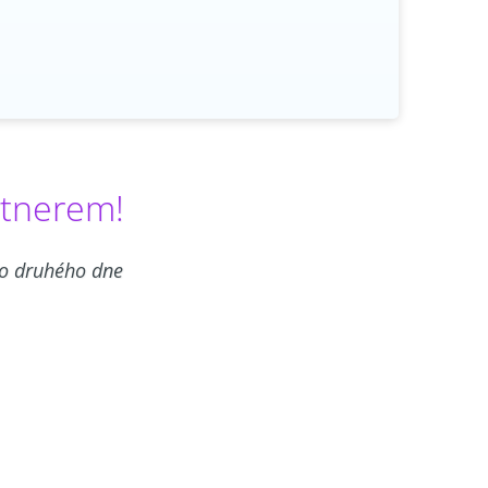
rtnerem!
do druhého dne