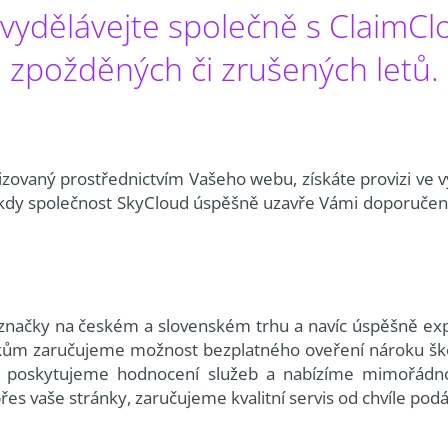
vydělávejte společně s ClaimCl
zpožděných či zrušených letů.
izovaný prostřednictvím Vašeho webu, získáte provizi ve v
 kdy společnost SkyCloud úspěšně uzavře Vámi doporučený
značky na českém a slovenském trhu a navíc úspěšně exp
níkům zaručujeme možnost bezplatného oveření nároku šk
 že poskytujeme hodnocení služeb a nabízíme mimořádno
řes vaše stránky, zaručujeme kvalitní servis od chvíle pod