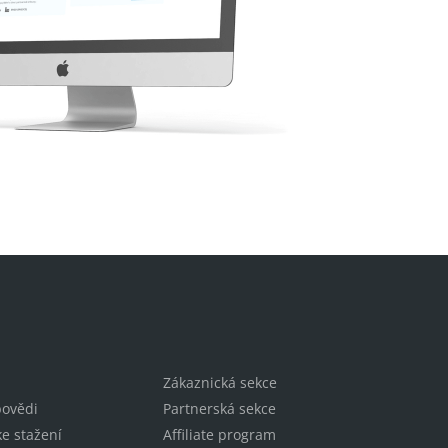
Zákaznická sekce
povědi
Partnerská sekce
e stažení
Affiliate program