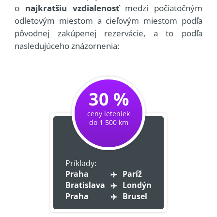
o
najkratšiu vzdialenosť
medzi počiatočným
odletovým miestom a cieľovým miestom podľa
pôvodnej zakúpenej rezervácie, a to podľa
nasledujúceho znázornenia:
30 %
ceny leteniek
do 1 500 km
Príklady:
Praha
Paríž
Bratislava
Londýn
Praha
Brusel