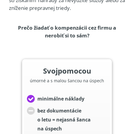
so získaním náhrady za nevyužité služby alebo za
zníženie prepravnej triedy.
Prečo žiadať o kompenzácii cez firmu a
nerobiť si to sám?
Svojpomocou
úmorné a s malou šancou na úspech
minimálne náklady
bez dokumentácie
o letu = nejasná šanca
na úspech