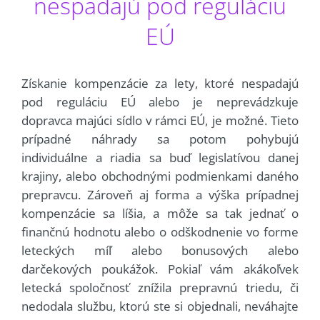
nespadajú pod reguláciu
EÚ
Získanie kompenzácie za lety, ktoré nespadajú
pod reguláciu EÚ alebo je neprevádzkuje
dopravca majúci sídlo v rámci EÚ, je možné. Tieto
prípadné náhrady sa potom pohybujú
individuálne a riadia sa buď legislatívou danej
krajiny, alebo obchodnými podmienkami daného
prepravcu. Zároveň aj forma a výška prípadnej
kompenzácie sa líšia, a môže sa tak jednať o
finančnú hodnotu alebo o odškodnenie vo forme
leteckých míľ alebo bonusových alebo
darčekových poukážok. Pokiaľ vám akákoľvek
letecká spoločnosť znížila prepravnú triedu, či
nedodala službu, ktorú ste si objednali, neváhajte