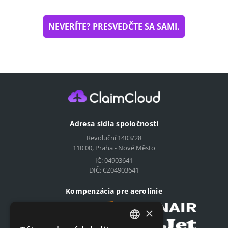
NEVERÍTE? PRESVEDČTE SA SAMI.
Adresa sídla spoločnosti
Revoluční 1403/28
110 00, Praha - Nové Město
IČ: 04903641
DIČ: CZ04903641
Kompenzácia pre aerolínie
×