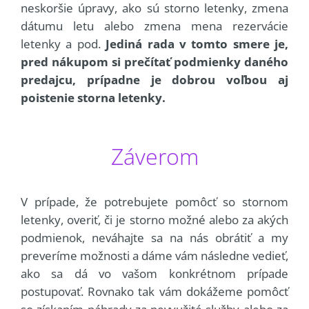
neskoršie úpravy, ako sú storno letenky, zmena
dátumu letu alebo zmena mena rezervácie
letenky a pod.
Jediná rada v tomto smere je,
pred nákupom si prečítať podmienky daného
predajcu, prípadne je dobrou voľbou aj
poistenie storna letenky.
Záverom
V prípade, že potrebujete pomôcť so stornom
letenky, overiť, či je storno možné alebo za akých
podmienok, neváhajte sa na nás obrátiť a my
preveríme možnosti a dáme vám následne vedieť,
ako sa dá vo vašom konkrétnom prípade
postupovať. Rovnako tak vám dokážeme pomôcť