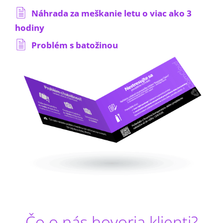
Náhrada za meškanie letu o viac ako 3
hodiny
Problém s batožinou
Čo o nás hovoria klienti?