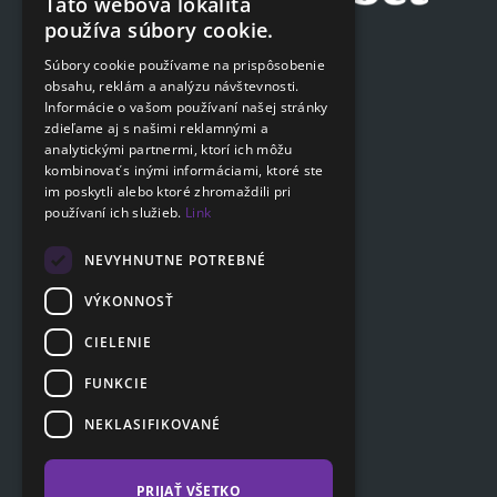
Táto webová lokalita
CZECH
používa súbory cookie.
Podat on-line žiadosť
ENGLISH
Súbory cookie používame na prispôsobenie
Podat on-line žiadosť
obsahu, reklám a analýzu návštevnosti.
SLOVAK
Informácie o vašom používaní našej stránky
GERMAN
zdieľame aj s našimi reklamnými a
Navigácia
analytickými partnermi, ktorí ich môžu
kombinovať s inými informáciami, ktoré ste
Cenník
im poskytli alebo ktoré zhromaždili pri
Otázky a odpovede
používaní ich služieb.
Link
Dokumenty na stiahnutie
Poradňa
NEVYHNUTNE POTREBNÉ
VÝKONNOSŤ
CIELENIE
Zákaznícka sekcia
Partnerská sekcia
FUNKCIE
Affiliate program
NEKLASIFIKOVANÉ
Kontakty
PRIJAŤ VŠETKO