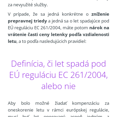
za nevyužité služby.
V prípade, že sa jedná konkrétne o
zníženie
prepravnej triedy
a jedná sa o let spadajúce pod
EÚ reguláciu EC 261/2004, máte potom
nárok na
vrátenie časti ceny letenky podľa vzdialenosti
letu
, a to podľa nasledujúcich pravidiel:
Definícia, či let spadá pod
EÚ reguláciu EC 261/2004,
alebo nie
Aby bolo možné žiadať kompenzáciu za
oneskorenie letu v rámci európskej regulácie,
musí byť let operovaný aspoň jedným z