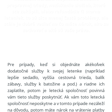
prepravnej triedy, nezískanie služieb, ktoré
ste zakúpili, alebo refundácie či storna
leteniek, to sú síce menej časté problémy, ale
stále je dobré vedieť na čo máte nárok, ako sa
zachovať a aké sú vaše práva.
Pre prípady, keď si objednáte akékoľvek
dodatočné služby k svojej letenke (napríklad
lepšie sedadlo, vyššia cestovná trieda, balík
zábavy, služby k batožine a pod.) a riadne ich
zaplatíte, potom je letecká spoločnosť povinná
vám tieto služby poskytnúť. Ak vám toto letecká
spoločnosť neposkytne a v tomto prípade nezáleží
na dôvodu, potom máte nárok na vrátenie platby