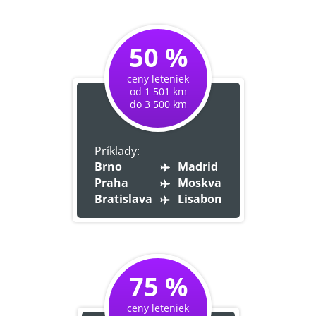
50 %
ceny leteniek
od 1 501 km
do 3 500 km
Príklady:
Brno
Madrid
Praha
Moskva
Bratislava
Lisabon
75 %
ceny leteniek