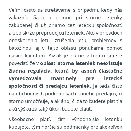
Veľmi často sa stretávame s prípadmi, kedy nás
zákazník žiada o pomoc pri storne letenky
zakúpenej či už priamo cez leteckú spoločnosť,
alebo skrze preprodejcu leteniek. Ako v prípadoch
oneskorenia letu, zrušenia letu, problémov s
batožinou, aj v tejto oblasti ponúkame pomoc
našim klientom. Avšak je nutné v tomto smere
povedať, že v
oblasti storna leteniek neexistuje
žiadna regulácia, ktorá by aspoň čiastočne
vymedzovala mantinely pre letecké
spoločnosti či predajcu leteniek
. Je teda čisto
na obchodných podmienkach daného predajcu, či
storno umožňuje, a ak áno, či za to budete platiť a
akú výšku za taký úkon budete platiť.
Všeobecne platí, čím výhodnejšie letenku
kupujete, tým horšie sú podmienky pre akékoľvek