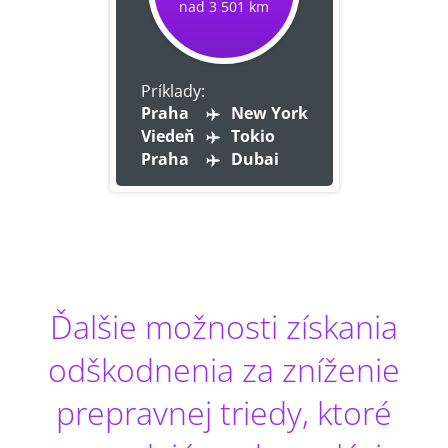
nad 3 501 km
Príklady:
Praha
New York
Viedeň
Tokio
Praha
Dubai
Ďalšie možnosti získania
odškodnenia za zníženie
prepravnej triedy, ktoré