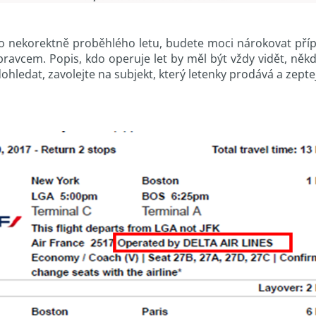
eho nekorektně proběhlého letu, budete moci nárokovat př
vcem. Popis, kdo operuje let by měl být vždy vidět, někdy
ohledat, zavolejte na subjekt, který letenky prodává a zeptej