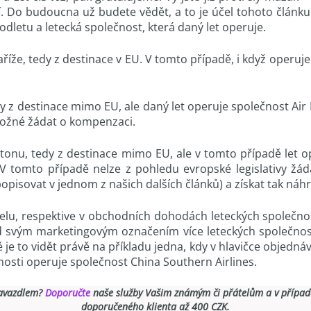
í. Do budoucna už budete vědět, a to je účel tohoto článku.
letu a letecká společnost, která daný let operuje.
aříže, tedy z destinace v EU. V tomto případě, i když operuje
edy z destinace mimo EU, ale daný let operuje společnost Air
možné žádat o kompenzaci.
tonu, tedy z destinace mimo EU, ale v tomto případě let o
 tomto případě nelze z pohledu evropské legislativy žáda
isovat v jednom z našich dalších článků) a získat tak náh
lu, respektive v obchodních dohodách leteckých společnost
d svým marketingovým označením více leteckých společností
je to vidět právě na příkladu jedna, kdy v hlavičce objednávk
ečnosti operuje společnost China Southern Airlines.
zavazdlem?
Doporučte
naše služby Vašim známým či přátelům a v případ
doporučeného klienta až 400 CZK.