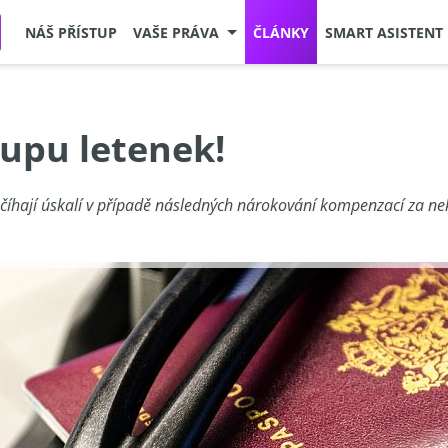
NÁŠ PŘÍSTUP
VAŠE PRÁVA
ČLÁNKY
SMART ASISTENT
kupu letenek!
 číhají úskalí v případě následných nárokování kompenzací za nek