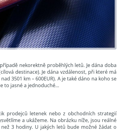
 v případě nekorektně proběhlých letů. Je dána doba
cílová destinace). Je dána vzdálenost, při které má
 nad 3501 km – 600EUR). A je také dáno na koho se
 Je to jasné a jednoduché…
ktik prodejců letenek nebo z obchodních strategií
 vysvětlíme a ukážeme. Na obrázku níže, jsou reálné
u než 3 hodiny. U jakých letů bude možné žádat o