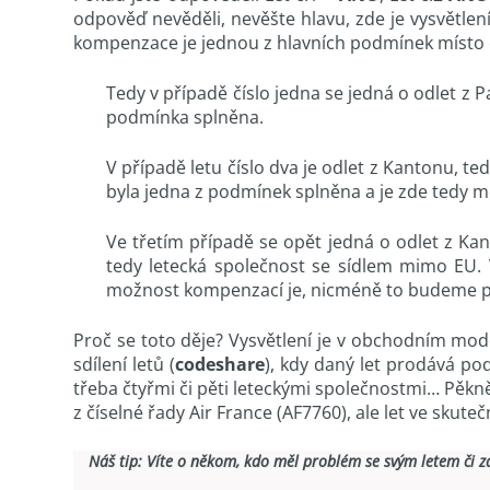
odpověď nevěděli, nevěšte hlavu, zde je vysvětlen
kompenzace je jednou z hlavních podmínek místo od
Tedy v případě číslo jedna se jedná o odlet z P
podmínka splněna.
V případě letu číslo dva je odlet z Kantonu, t
byla jedna z podmínek splněna a je zde tedy 
Ve třetím případě se opět jedná o odlet z Kan
tedy letecká společnost se sídlem mimo EU. V
možnost kompenzací je, nicméně to budeme pop
Proč se toto děje? Vysvětlení je v obchodním mode
sdílení letů (
codeshare
), kdy daný let prodává po
třeba čtyřmi či pěti leteckými společnostmi… Pěkně 
z číselné řady Air France (AF7760), ale let ve skut
Náš tip: Víte o někom, kdo měl problém se svým letem či 