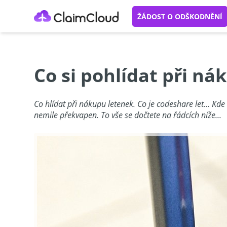
ŽÁDOST O ODŠKODNĚNÍ
Co si pohlídat při ná
Co hlídat při nákupu letenek. Co je codeshare let… Kde
nemile překvapen. To vše se dočtete na řádcích níže...