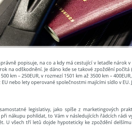
 správně popisuje, na co a kdy má cestující v letadle nárok
árok na odškodnění. Je dáno kde se takové zpoždění počítá (
 1500 km – 250EUR, v rozmezí 1501 km až 3500 km – 400EUR,
 z EU nebo lety operované společnostmi majícími sídlo v EU.
 samostatné legislativy, jako spíše z marketingových pra
si při nákupu pohlídat, to Vám v následujících řádcích rádi
ět. U všech tří letů dojde hypoteticky ke zpoždění delším