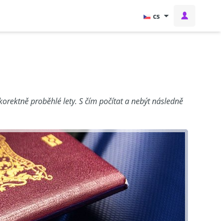
cs
orektně proběhlé lety. S čím počítat a nebýt následně