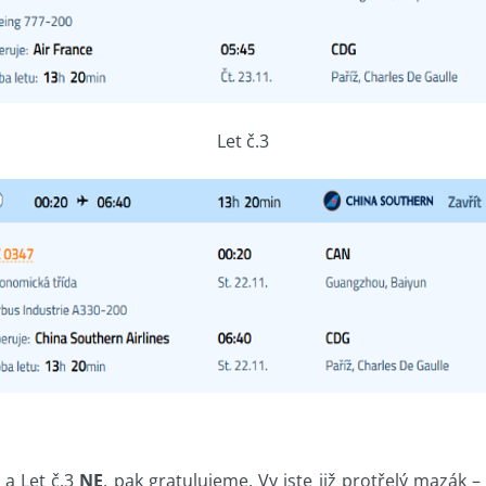
Let č.3
a Let č.3
NE
, pak gratulujeme. Vy jste již protřelý mazák 