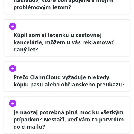
nákladov, ktoré boli spojené s mojím
problémovým letom?
Kúpil som si letenku u cestovnej
kancelárie, môžem u vás reklamovať
daný let?
Prečo ClaimCloud vyžaduje niekedy
kópiu pasu alebo občianskeho preukazu?
Je naozaj potrebná plná moc ku všetkým
prípadom? Nestačí, keď vám to potvrdím
do e-mailu?