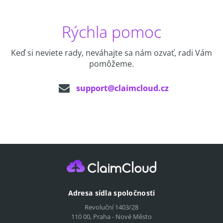
Rýchla pomoc
Keď si neviete rady, neváhajte sa nám ozvať, radi Vám
pomôžeme.
support@claimcloud.cz
Adresa sídla spoločnosti
Revoluční 1403/28
110 00, Praha - Nové Město