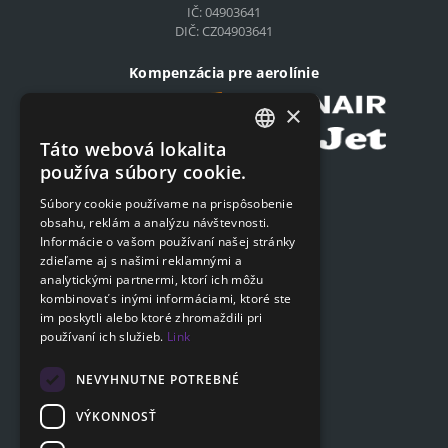
IČ: 04903641
DIČ: CZ04903641
Kompenzácia pre aerolínie
×
Táto webová lokalita
CZECH
používa súbory cookie.
Podat on-line žiadosť
ENGLISH
Súbory cookie používame na prispôsobenie
Podat on-line žiadosť
obsahu, reklám a analýzu návštevnosti.
SLOVAK
Informácie o vašom používaní našej stránky
GERMAN
zdieľame aj s našimi reklamnými a
Navigácia
analytickými partnermi, ktorí ich môžu
kombinovať s inými informáciami, ktoré ste
Cenník
im poskytli alebo ktoré zhromaždili pri
Otázky a odpovede
používaní ich služieb.
Link
Dokumenty na stiahnutie
Poradňa
NEVYHNUTNE POTREBNÉ
VÝKONNOSŤ