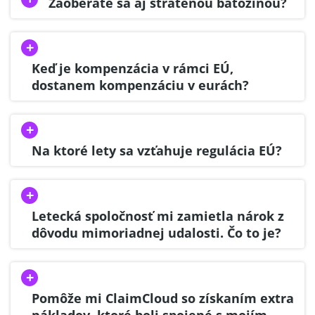
Zaoberáte sa aj stratenou batožinou?
Keď je kompenzácia v rámci EÚ,
dostanem kompenzáciu v eurách?
Na ktoré lety sa vzťahuje regulácia EÚ?
Letecká spoločnosť mi zamietla nárok z
dôvodu mimoriadnej udalosti. Čo to je?
Pomôže mi ClaimCloud so získaním extra