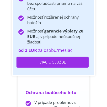
bez spoluúčasti priamo na váš
účet
Možnosť rozšírenej ochrany
batožín
Možnosť
garancie výplaty 20
EUR
aj v prípade neúspešnej
žiadosti
od 2 EUR
za osobu/mesiac
VIAC O SLUŽBE
Ochrana budúceho letu
V prípade problémov s