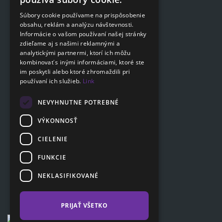
Podat on-line žiadosť
ENGLISH
Súbory cookie používame na prispôsobenie
Podat on-line žiadosť
obsahu, reklám a analýzu návštevnosti.
SLOVAK
Informácie o vašom používaní našej stránky
GERMAN
zdieľame aj s našimi reklamnými a
Navigácia
analytickými partnermi, ktorí ich môžu
kombinovať s inými informáciami, ktoré ste
Cenník
im poskytli alebo ktoré zhromaždili pri
Otázky a odpovede
používaní ich služieb.
Link
Dokumenty na stiahnutie
Poradňa
NEVYHNUTNE POTREBNÉ
VÝKONNOSŤ
CIELENIE
Zákaznícka sekcia
Partnerská sekcia
FUNKCIE
Affiliate program
NEKLASIFIKOVANÉ
Kontakty
PRIJAŤ VŠETKO