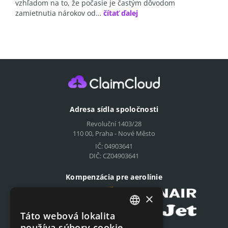
vzhľadom na to, že počasie je častým dôvodom
zamietnutia nárokov od…
čítať ďalej
Adresa sídla spoločnosti
Revoluční 1403/28
110 00, Praha - Nové Město
IČ: 04903641
DIČ: CZ04903641
Kompenzácia pre aerolínie
×
Táto webová lokalita
CZECH
používa súbory cookie.