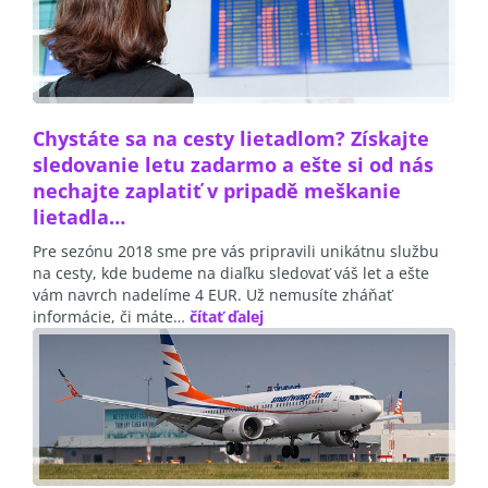
Chystáte sa na cesty lietadlom? Získajte
sledovanie letu zadarmo a ešte si od nás
nechajte zaplatiť v pripadě meškanie
lietadla…
Pre sezónu 2018 sme pre vás pripravili unikátnu službu
na cesty, kde budeme na diaľku sledovať váš let a ešte
vám navrch nadelíme 4 EUR. Už nemusíte zháňať
informácie, či máte…
čítať ďalej