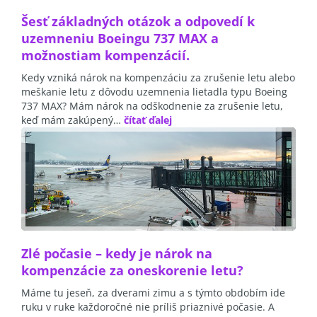
Šesť základných otázok a odpovedí k
uzemneniu Boeingu 737 MAX a
možnostiam kompenzácií.
Kedy vzniká nárok na kompenzáciu za zrušenie letu alebo
meškanie letu z dôvodu uzemnenia lietadla typu Boeing
737 MAX? Mám nárok na odškodnenie za zrušenie letu,
keď mám zakúpený…
čítať ďalej
Zlé počasie – kedy je nárok na
kompenzácie za oneskorenie letu?
Máme tu jeseň, za dverami zimu a s týmto obdobím ide
ruku v ruke každoročné nie príliš priaznivé počasie. A