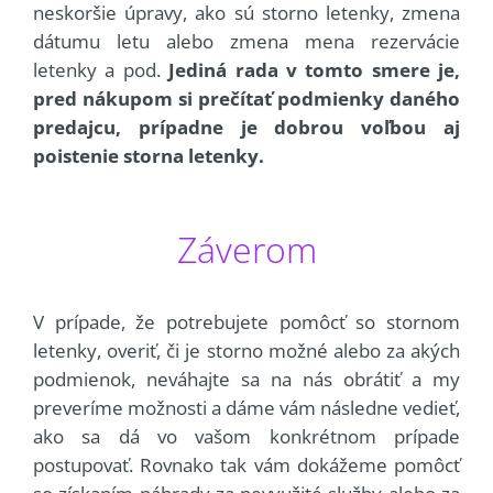
neskoršie úpravy, ako sú storno letenky, zmena
dátumu letu alebo zmena mena rezervácie
letenky a pod.
Jediná rada v tomto smere je,
pred nákupom si prečítať podmienky daného
predajcu, prípadne je dobrou voľbou aj
poistenie storna letenky.
Záverom
V prípade, že potrebujete pomôcť so stornom
letenky, overiť, či je storno možné alebo za akých
podmienok, neváhajte sa na nás obrátiť a my
preveríme možnosti a dáme vám následne vedieť,
ako sa dá vo vašom konkrétnom prípade
postupovať. Rovnako tak vám dokážeme pomôcť