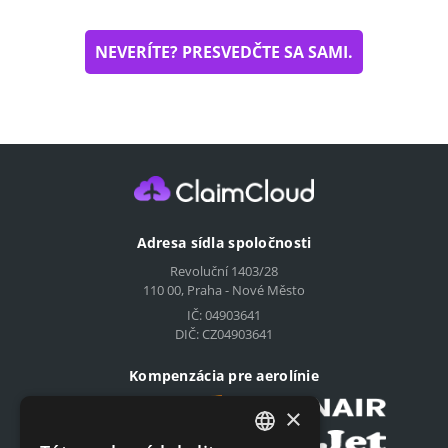
NEVERÍTE? PRESVEDČTE SA SAMI.
Adresa sídla spoločnosti
Revoluční 1403/28
110 00, Praha - Nové Město
IČ: 04903641
DIČ: CZ04903641
Kompenzácia pre aerolínie
×