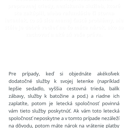
prepravnej triedy, nezískanie služieb, ktoré
ste zakúpili, alebo refundácie či storna
leteniek, to sú síce menej časté problémy, ale
stále je dobré vedieť na čo máte nárok, ako sa
zachovať a aké sú vaše práva.
Pre prípady, keď si objednáte akékoľvek
dodatočné služby k svojej letenke (napríklad
lepšie sedadlo, vyššia cestovná trieda, balík
zábavy, služby k batožine a pod.) a riadne ich
zaplatíte, potom je letecká spoločnosť povinná
vám tieto služby poskytnúť. Ak vám toto letecká
spoločnosť neposkytne a v tomto prípade nezáleží
na dôvodu, potom máte nárok na vrátenie platby