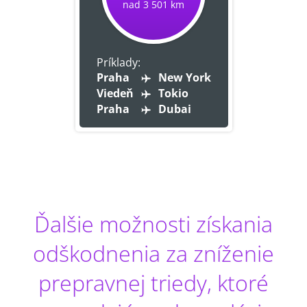
nad 3 501 km
Príklady:
Praha
New York
Viedeň
Tokio
Praha
Dubai
Ďalšie možnosti získania
odškodnenia za zníženie
prepravnej triedy, ktoré