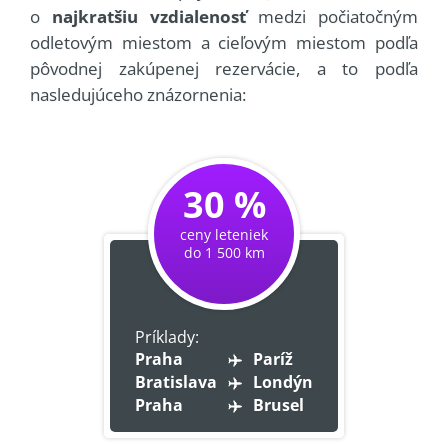
o
najkratšiu vzdialenosť
medzi počiatočným
odletovým miestom a cieľovým miestom podľa
pôvodnej zakúpenej rezervácie, a to podľa
nasledujúceho znázornenia:
30 %
ceny leteniek
do 1 500 km
Príklady:
Praha
Paríž
Bratislava
Londýn
Praha
Brusel