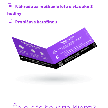
Náhrada za meškanie letu o viac ako 3
hodiny
Problém s batožinou
Čo o nás hovoria klienti?