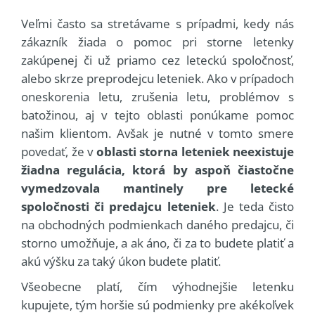
Veľmi často sa stretávame s prípadmi, kedy nás
zákazník žiada o pomoc pri storne letenky
zakúpenej či už priamo cez leteckú spoločnosť,
alebo skrze preprodejcu leteniek. Ako v prípadoch
oneskorenia letu, zrušenia letu, problémov s
batožinou, aj v tejto oblasti ponúkame pomoc
našim klientom. Avšak je nutné v tomto smere
povedať, že v
oblasti storna leteniek neexistuje
žiadna regulácia, ktorá by aspoň čiastočne
vymedzovala mantinely pre letecké
spoločnosti či predajcu leteniek
. Je teda čisto
na obchodných podmienkach daného predajcu, či
storno umožňuje, a ak áno, či za to budete platiť a
akú výšku za taký úkon budete platiť.
Všeobecne platí, čím výhodnejšie letenku
kupujete, tým horšie sú podmienky pre akékoľvek