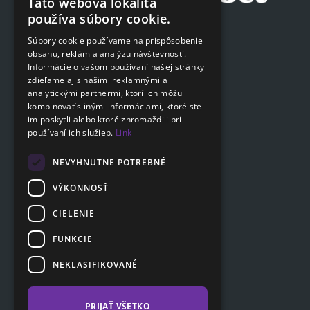
Táto webová lokalita
CZECH
používa súbory cookie.
Podat on-line žiadosť
ENGLISH
Súbory cookie používame na prispôsobenie
Podat on-line žiadosť
obsahu, reklám a analýzu návštevnosti.
SLOVAK
Informácie o vašom používaní našej stránky
GERMAN
zdieľame aj s našimi reklamnými a
Navigácia
analytickými partnermi, ktorí ich môžu
kombinovať s inými informáciami, ktoré ste
Cenník
im poskytli alebo ktoré zhromaždili pri
Otázky a odpovede
používaní ich služieb.
Link
Dokumenty na stiahnutie
Poradňa
NEVYHNUTNE POTREBNÉ
VÝKONNOSŤ
CIELENIE
Zákaznícka sekcia
Partnerská sekcia
FUNKCIE
Affiliate program
NEKLASIFIKOVANÉ
Kontakty
PRIJAŤ VŠETKO