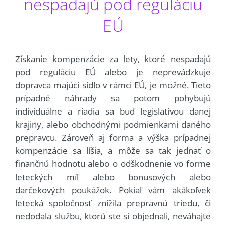
nespadajú pod reguláciu
EÚ
Získanie kompenzácie za lety, ktoré nespadajú
pod reguláciu EÚ alebo je neprevádzkuje
dopravca majúci sídlo v rámci EÚ, je možné. Tieto
prípadné náhrady sa potom pohybujú
individuálne a riadia sa buď legislatívou danej
krajiny, alebo obchodnými podmienkami daného
prepravcu. Zároveň aj forma a výška prípadnej
kompenzácie sa líšia, a môže sa tak jednať o
finančnú hodnotu alebo o odškodnenie vo forme
leteckých míľ alebo bonusových alebo
darčekových poukážok. Pokiaľ vám akákoľvek
letecká spoločnosť znížila prepravnú triedu, či
nedodala službu, ktorú ste si objednali, neváhajte