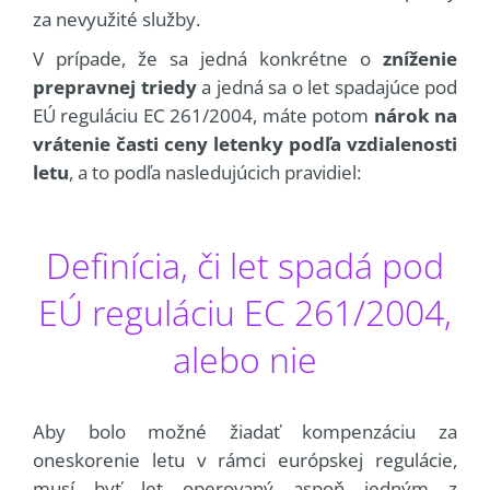
za nevyužité služby.
V prípade, že sa jedná konkrétne o
zníženie
prepravnej triedy
a jedná sa o let spadajúce pod
EÚ reguláciu EC 261/2004, máte potom
nárok na
vrátenie časti ceny letenky podľa vzdialenosti
letu
, a to podľa nasledujúcich pravidiel:
Definícia, či let spadá pod
EÚ reguláciu EC 261/2004,
alebo nie
Aby bolo možné žiadať kompenzáciu za
oneskorenie letu v rámci európskej regulácie,
musí byť let operovaný aspoň jedným z