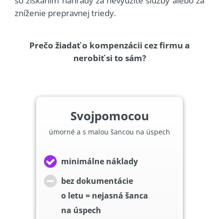
so získaním náhrady za nevyužité služby alebo za
zníženie prepravnej triedy.
Prečo žiadať o kompenzácii cez firmu a
nerobiť si to sám?
Svojpomocou
úmorné a s malou šancou na úspech
minimálne náklady
bez dokumentácie
o letu = nejasná šanca
na úspech