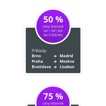
50 %
ceny leteniek
od 1 501 km
do 3 500 km
Príklady:
Brno
Madrid
Praha
Moskva
Bratislava
Lisabon
75 %
ceny leteniek