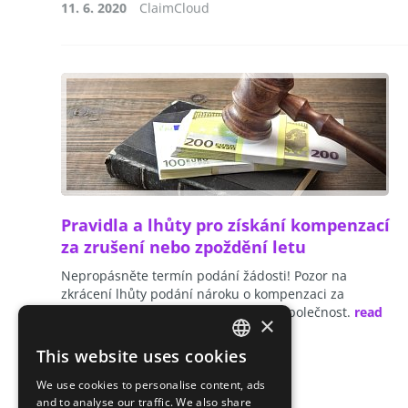
11. 6. 2020
ClaimCloud
Pravidla a lhůty pro získání kompenzací
za zrušení nebo zpoždění letu
Nepropásněte termín podání žádosti! Pozor na
zkrácení lhůty podání nároku o kompenzaci za
zrušený či zpožděný let na leteckou společnost.
read
×
more
This website uses cookies
CZECH
We use cookies to personalise content, ads
ENGLISH
and to analyse our traffic. We also share