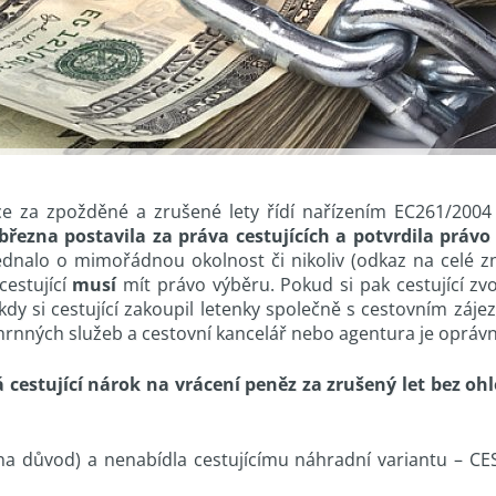
e za zpožděné a zrušené lety řídí nařízením EC261/2004
 března postavila za práva cestujících a potvrdila právo
ednalo o mimořádnou okolnost či nikoliv (odkaz na celé z
cestující
musí
mít právo výběru. Pokud si pak cestující zvo
kdy si cestující zakoupil letenky společně s cestovním záje
ouhrnných služeb a cestovní kancelář nebo agentura je oprá
cestující nárok na vrácení peněz za zrušený let bez ohl
a důvod) a nenabídla cestujícímu náhradní variantu – CE