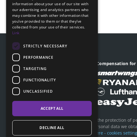
information about your use of our site with
SLOVAK
our advertising and analytics partners who
may combine it with other information that
GERMAN
you’ve provided to them or that they’ve
collected from your use of their services.
Link
STRICTLY NECESSARY
PERFORMANCE
Company registered office
Compensation for 
TARGETING
Revoluční 1403/28
110 00, Praha - Nové Město
FUNCTIONALITY
ID company: 04903641
UNCLASSIFIED
VAT: CZ04903641
ACCEPT ALL
ClaimCloud has always taken the protection of pe
about how we process the personal data we obtain
DECLINE ALL
what rights you have.
More here - cookies setting