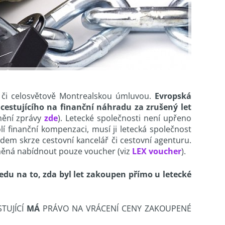
 či celosvětově Montrealskou úmluvou.
Evropská
 cestujícího na finanční náhradu za zrušený let
nění zprávy
zde
). Letecké společnosti není upřeno
lí finanční kompenzaci, musí ji letecká společnost
zdem skrze cestovní kancelář či cestovní agenturu.
vněná nabídnout pouze voucher (viz
LEX voucher
).
edu na to, zda byl let zakoupen přímo u letecké
STUJÍCÍ
MÁ
PRÁVO NA VRÁCENÍ CENY ZAKOUPENÉ