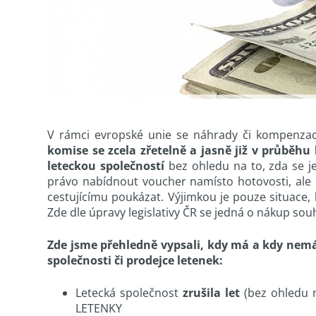
V rámci evropské unie se náhrady či kompenzac
komise se zcela zřetelně a jasně již v průběhu
leteckou společností
bez ohledu na to, zda se j
právo nabídnout voucher namísto hotovosti, ale 
cestujícímu poukázat. Výjimkou je pouze situace, 
Zde dle úpravy legislativy ČR se jedná o nákup s
Zde jsme přehledně vypsali, kdy má a kdy nemá 
společnosti či prodejce letenek:
Letecká společnost
zrušila let
(bez ohledu n
LETENKY