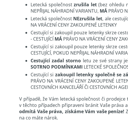
Letecká společnost
zrušila let
(bez ohledu n
NEPŘIJAL NÁHRADNÍ VARIANTU,
MÁ
PRÁVO N
Letecká společnost
NEzrušila let
, ale cestu
NA VRÁCENÍ CENY ZAKOUPENÉ LETENKY
Cestující si zakoupil pouze letenky skrze ces
- CESTUJÍCÍ
MÁ
PRÁVO NA VRÁCENÍ CENY ZA
Cestující si zakoupil pouze letenky skrze ces
CESTUJÍCÍ, POKUD NEPŘIJAL NÁHRADNÍ VARI
Cestující zadal storno
letu ze své strany 
SOTRNO PODMÍNKAMI
LETECKÉ SPOLEČNOS
Cestující si
zakoupil letenky společně se z
PRÁVO NA VRÁCENÍ CENY ZAKOUPENÉ LETEN
CESTOVNÍCH KANCELÁŘÍ ČI CESTOVNÍCH AG
V případě, že Vám letecká společnost či prodejce t
v těchto případech připraveni bránit Vaše práva 
odmítá Vaše práva, získáme Vám vaše peníze!
Z
na co máte nárok.