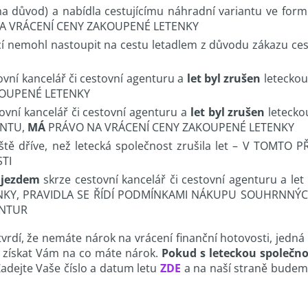
a důvod) a nabídla cestujícímu náhradní variantu ve for
A VRÁCENÍ CENY ZAKOUPENÉ LETENKY
jící nemohl nastoupit na cestu letadlem z důvodu zákazu ces
tovní kancelář či cestovní agenturu a
let byl zrušen
leteckou
KOUPENÉ LETENKY
tovní kancelář či cestovní agenturu a
let byl zrušen
leteckou
ANTU,
MÁ
PRÁVO NA VRÁCENÍ CENY ZAKOUPENÉ LETENKY
ještě dříve, než letecká společnost zrušila let – V TO
TI
ájezdem
skrze cestovní kancelář či cestovní agenturu a let
KY, PRAVIDLA SE ŘÍDÍ PODMÍNKAMI NÁKUPU SOUHRNNÝC
ENTUR
vrdí, že nemáte nárok na vrácení finanční hotovosti, jedná 
a získat Vám na co máte nárok.
Pokud s leteckou společno
adejte Vaše číslo a datum letu
ZDE
a na naší straně budeme