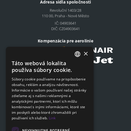
Adresa sídla spoločnosti
Revoluční 1403/28
110 00, Praha - Nové Město
IČ: 04903641
DIČ: CZ04903641
Kompenzácia pre aerolínie
×
Táto webová lokalita
CZECH
používa súbory cookie.
Podat on-line žiadosť
ENGLISH
Súbory cookie používame na prispôsobenie
Podat on-line žiadosť
obsahu, reklám a analýzu návštevnosti.
SLOVAK
Informácie o vašom používaní našej stránky
GERMAN
zdieľame aj s našimi reklamnými a
Navigácia
analytickými partnermi, ktorí ich môžu
kombinovať s inými informáciami, ktoré ste
Cenník
im poskytli alebo ktoré zhromaždili pri
Otázky a odpovede
používaní ich služieb.
Link
Dokumenty na stiahnutie
Poradňa
NEVYHNUTNE POTREBNÉ