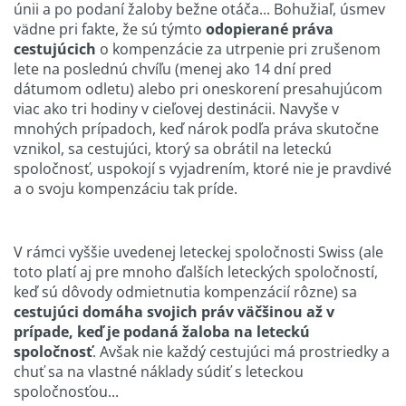
únii a po podaní žaloby bežne otáča... Bohužiaľ, úsmev
vädne pri fakte, že sú týmto
odopierané práva
cestujúcich
o kompenzácie za utrpenie pri zrušenom
lete na poslednú chvíľu (menej ako 14 dní pred
dátumom odletu) alebo pri oneskorení presahujúcom
viac ako tri hodiny v cieľovej destinácii. Navyše v
mnohých prípadoch, keď nárok podľa práva skutočne
vznikol, sa cestujúci, ktorý sa obrátil na leteckú
spoločnosť, uspokojí s vyjadrením, ktoré nie je pravdivé
a o svoju kompenzáciu tak príde.
V rámci vyššie uvedenej leteckej spoločnosti Swiss (ale
toto platí aj pre mnoho ďalších leteckých spoločností,
keď sú dôvody odmietnutia kompenzácií rôzne) sa
cestujúci domáha svojich práv väčšinou až v
prípade, keď je podaná žaloba na leteckú
spoločnosť
. Avšak nie každý cestujúci má prostriedky a
chuť sa na vlastné náklady súdiť s leteckou
spoločnosťou...