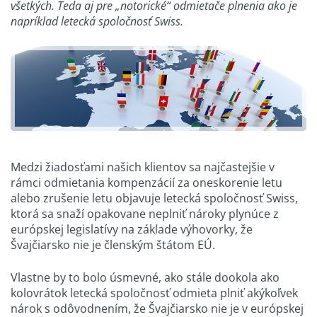
všetkých. Teda aj pre „notorické“ odmietače plnenia ako je
napríklad letecká spoločnosť Swiss.
Medzi žiadosťami našich klientov sa najčastejšie v
rámci odmietania kompenzácií za oneskorenie letu
alebo zrušenie letu objavuje letecká spoločnosť Swiss,
ktorá sa snaží opakovane neplniť nároky plynúce z
európskej legislatívy na základe výhovorky, že
Švajčiarsko nie je členským štátom EÚ.
Vlastne by to bolo úsmevné, ako stále dookola ako
kolovrátok letecká spoločnosť odmieta plniť akýkoľvek
nárok s odôvodnením, že Švajčiarsko nie je v európskej