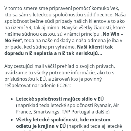
V tomto smere sme pripravení pomôcť komukoľvek,
kto sa sám s leteckou spoločnosťou súdiť nechce. Naša
spoločnosť bežne súdi prípady našich klientov a to ako
na území SR, tak aj mimo. Navyše všetky žiadosti, ktoré
riešime súdnou cestou, sú v rámci princípu „
No Win –
No Fee
“, teda na naše náklady a naša odmena je iba v
prípade, keď súdne pri vyhráme.
Naši klienti tak
dopredu nič neplatia a nič tak neriskujú...
Aby cestujúci mali väčší prehľad o svojich právach,
uvádzame tu všetky potrebné informácie, ako to s
príslušnosťou k EÚ, a zároveň kto je povinný
rešpektovať nariadenie EC261:
Letecké spoločnosti majúce sídlo v EÚ
(napríklad teda letecké spoločnosti Ryanair, Air
France, Smartwings, TAP Portugal a ďalšie)
Všetky letecké spoločnosti, kde miestom
odletu je krajina v EÚ
(napríklad teda aj letecké