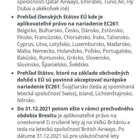
spoločnosti Qatar Airways, Emirates, Tunis Air, Fly
Dubai a akékoľvek iné)
Prehľad členských štátov EÚ kde je
aplikovateľné právo na nariadenie EC261
:
Belgicko, Bulharsko, Česko, Dánsko, Estónsko,
Fínsko, Francúzsko, Chorvátsko, Írsko, Taliansko,
Cyprus, Litva, Lotyšsko, Luxembursko, Maďarsko,
Malta, Nemecko, Holandsko, Poľsko, Portugalsko,
Rakúsko, Rumunsko, Grécko, Slovensko,
Slovinsko, Španielsko, Švédsko.
Prehľad štátov, ktoré na základe obchodných
dohôd s EÚ sú povinné akceptovať európske
nariadenie EC261
: Švajčiarsko (teda aj spomínaná
letecká spoločnosť Swiss), Island, Lichtenštajnsko,
Nórsko.
Do 31.12.2021 potom ešte v rámci prechodného
obdobia Brexitu
je aplikovateľné právo na
oneskorené či zrušené lety aj na Veľkú Britániu a
teda na leteckú spoločnosť British Airways. Po
dátume 31.12.2021 sú pre uskutočnené lety