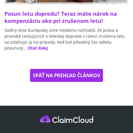
Posun letu dopredu? Teraz máte nárok na
kompenzáciu ako pri zrušenom letu!
Súdny dvor Európskej únie nedávno rozhodol, že práva a
pravidlá cestujúcich v leteckej doprave v rámci zrušenia letu
sa vzťahujú aj na prípady, keď bol pôvodný čas odletu
posunutý…
čítať ďalej
SPÄŤ NA PREHĽAD ČLÁNKOV