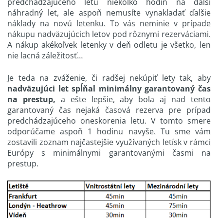
predchádzajúceho letu niekoľko hodín na ďalší
náhradný let, ale aspoň nemusíte vynakladať ďalšie
náklady na novú letenku. To vás neminie v prípade
nákupu nadväzujúcich letov pod rôznymi rezerváciami.
A nákup akékoľvek letenky v deň odletu je všetko, len
nie lacná záležitosť…
Je teda na zváženie, či radšej nekúpiť lety tak, aby
nadväzujúci let spĺňal minimálny garantovaný čas
na prestup,
a ešte lepšie, aby bola aj nad tento
garantovaný čas nejaká časová rezerva pre prípad
predchádzajúceho oneskorenia letu. V tomto smere
odporúčame aspoň 1 hodinu navyše. Tu sme vám
zostavili zoznam najčastejšie využívaných letísk v rámci
Európy s minimálnymi garantovanými časmi na
prestup.