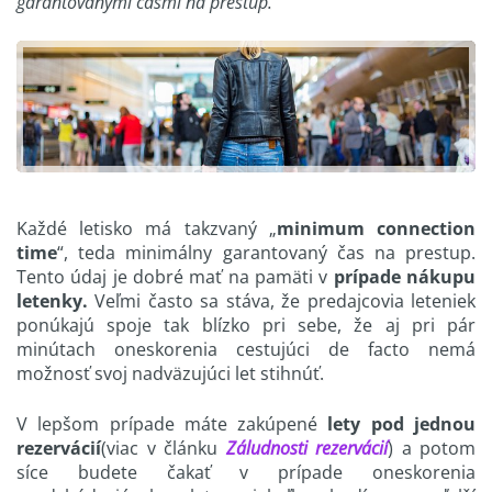
garantovanými časmi na prestup.
Každé letisko má takzvaný „
minimum connection
time
“, teda minimálny garantovaný čas na prestup.
Tento údaj je dobré mať na pamäti v
prípade nákupu
letenky.
Veľmi často sa stáva, že predajcovia leteniek
ponúkajú spoje tak blízko pri sebe, že aj pri pár
minútach oneskorenia cestujúci de facto nemá
možnosť svoj nadväzujúci let stihnúť.
V lepšom prípade máte zakúpené
lety pod jednou
rezervácií
(viac v článku
Záludnosti rezervácií
) a potom
síce budete čakať v prípade oneskorenia