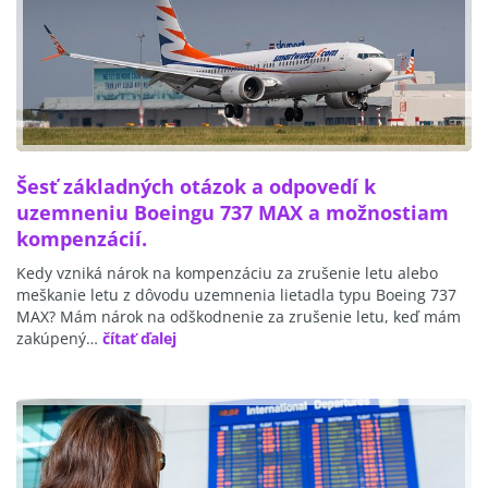
Šesť základných otázok a odpovedí k
uzemneniu Boeingu 737 MAX a možnostiam
kompenzácií.
Kedy vzniká nárok na kompenzáciu za zrušenie letu alebo
meškanie letu z dôvodu uzemnenia lietadla typu Boeing 737
MAX? Mám nárok na odškodnenie za zrušenie letu, keď mám
zakúpený…
čítať ďalej