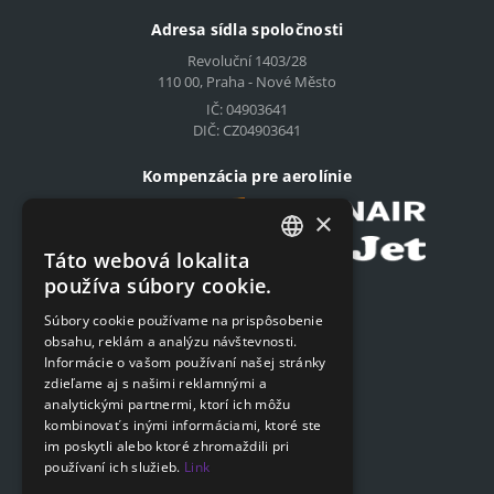
Adresa sídla spoločnosti
Revoluční 1403/28
110 00, Praha - Nové Město
IČ: 04903641
DIČ: CZ04903641
Kompenzácia pre aerolínie
×
Táto webová lokalita
CZECH
používa súbory cookie.
Podat on-line žiadosť
ENGLISH
Súbory cookie používame na prispôsobenie
Podat on-line žiadosť
obsahu, reklám a analýzu návštevnosti.
SLOVAK
Informácie o vašom používaní našej stránky
GERMAN
zdieľame aj s našimi reklamnými a
Navigácia
analytickými partnermi, ktorí ich môžu
kombinovať s inými informáciami, ktoré ste
Cenník
im poskytli alebo ktoré zhromaždili pri
Otázky a odpovede
používaní ich služieb.
Link
Dokumenty na stiahnutie