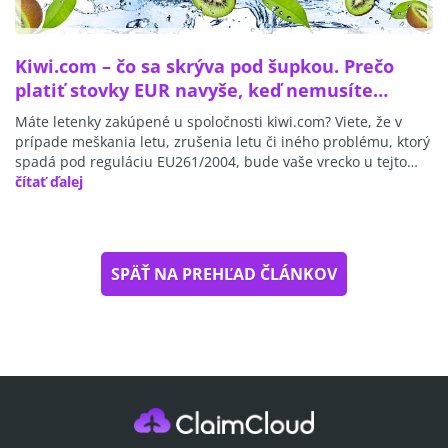
Kiwi.com – čo sa skrýva pod šupkou. Prečo
platiť stovky EUR navyše, keď nemusíte…
Máte letenky zakúpené u spoločnosti kiwi.com? Viete, že v
prípade meškania letu, zrušenia letu či iného problému, ktorý
spadá pod reguláciu EU261/2004, bude vaše vrecko u tejto…
čítať ďalej
SPÄŤ NA PREHĽAD ČLÁNKOV