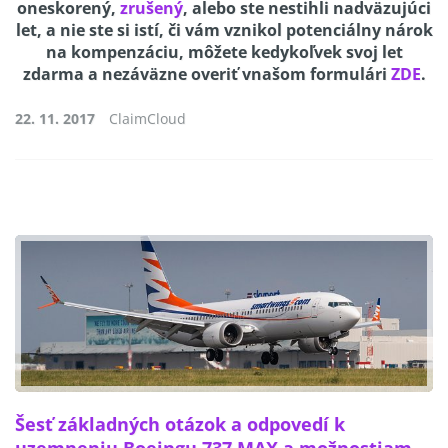
oneskorený,
zrušený
, alebo ste nestihli nadväzujúci
let, a nie ste si istí, či vám vznikol potenciálny nárok
na kompenzáciu, môžete kedykoľvek svoj let
zdarma a nezáväzne overiť v
našom formulári
ZDE
.
22. 11. 2017
ClaimCloud
Šesť základných otázok a odpovedí k
uzemneniu Boeingu 737 MAX a možnostiam