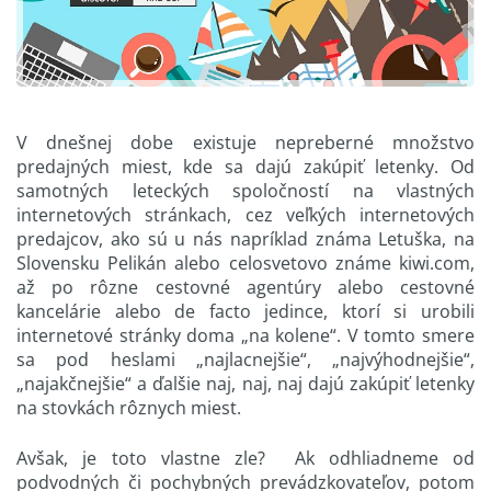
V dnešnej dobe existuje nepreberné množstvo
predajných miest, kde sa dajú zakúpiť letenky. Od
samotných leteckých spoločností na vlastných
internetových stránkach, cez veľkých internetových
predajcov, ako sú u nás napríklad známa Letuška, na
Slovensku Pelikán alebo celosvetovo známe kiwi.com,
až po rôzne cestovné agentúry alebo cestovné
kancelárie alebo de facto jedince, ktorí si urobili
internetové stránky doma „na kolene“. V tomto smere
sa pod heslami „najlacnejšie“, „najvýhodnejšie“,
„najakčnejšie“ a ďalšie naj, naj, naj dajú zakúpiť letenky
na stovkách rôznych miest.
Avšak, je toto vlastne zle? Ak odhliadneme od
podvodných či pochybných prevádzkovateľov, potom