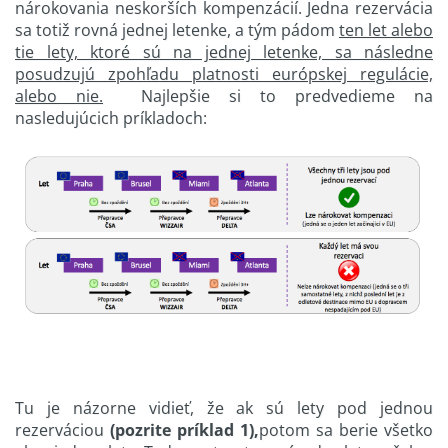
nárokovania neskorších kompenzácií. Jedna rezervácia
sa totiž rovná jednej letenke, a tým pádom
ten let alebo
tie lety, ktoré sú na jednej letenke, sa následne
posudzujú z
pohľadu platnosti európskej regulácie,
alebo nie.
Najlepšie si to predvedieme na
nasledujúcich príkladoch:
Tu je názorne vidieť, že ak sú lety pod jednou
rezerváciou
(pozrite príklad 1),
potom sa berie všetko