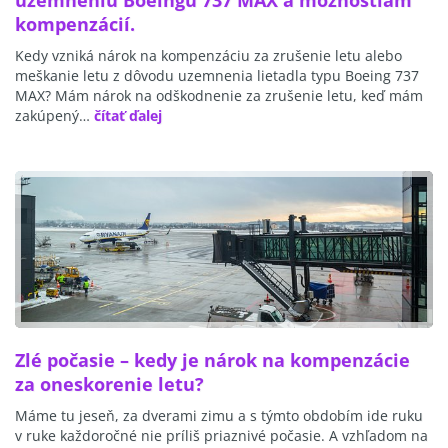
kompenzácií.
Kedy vzniká nárok na kompenzáciu za zrušenie letu alebo
meškanie letu z dôvodu uzemnenia lietadla typu Boeing 737
MAX? Mám nárok na odškodnenie za zrušenie letu, keď mám
zakúpený…
čítať ďalej
Zlé počasie – kedy je nárok na kompenzácie
za oneskorenie letu?
Máme tu jeseň, za dverami zimu a s týmto obdobím ide ruku
v ruke každoročné nie príliš priaznivé počasie. A vzhľadom na