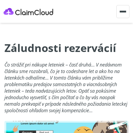
Togg
navig
Záludnosti rezervácií
Čo strážiť pri nákupe leteniek – časť druhá… V nedávnom
článku sme rozobrali, čo je to codeshare let a ako ho na
letenkách odhalíme… V tomto článku vám priblížime
problematiku predajov samostatných a viacnásobných
leteniek – teda nadväzujúcich letov. Opäť sa pokúsime
jednoducho vysvetliť, s čím počítať a čo by vás naopak
nemalo prekvapiť v prípade následného požiadania leteckej
spoločnosti ohľadom svojej kompenzácie…