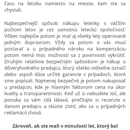
času na letisku namiesto na mieste, kam ste sa
chystali.
Najbezpečnejší spôsob nákupu letenky s väčším
počtom letov je cez samotnú leteckú spoločnosť.
Vôbec najlepšie potom je mať aj všetky lety operované
jedným dopravcom. Vždy sa potom o vás musí
postarať a u prípadného nároku na kompenzáciu
potom nemá moc možností sa z povinnosti vykrútiť.
Druhým relatívne bezpečným spôsobom je nákup u
dôveryhodného predajcu, ktorý všetko viditeľne označí
alebo aspoň dáva určité garancie v prípadoch, ktoré
sme popísali. Najmenej bezpečné je potom nakupovať
u predajcov, kde je hlavným faktorom cena na úkor
kvality a transparentnosti. Keď už si nebudete istí, ale
ponuka sa vám zdá lákavá, prečítajte si recenzie o
danom predajcu a skúste zistiť, ako sa u prípadných
reklamácií chová.
Zároveň, ak ste mali v minulosti let, ktorý bol