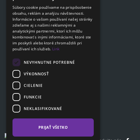
Podat on-line žiadosť
ENGLISH
Súbory cookie používame na prispôsobenie
Podat on-line žiadosť
obsahu, reklám a analýzu návštevnosti.
SLOVAK
Informácie o vašom používaní našej stránky
GERMAN
zdieľame aj s našimi reklamnými a
Navigácia
analytickými partnermi, ktorí ich môžu
kombinovať s inými informáciami, ktoré ste
Cenník
im poskytli alebo ktoré zhromaždili pri
Otázky a odpovede
používaní ich služieb.
Link
Dokumenty na stiahnutie
Poradňa
NEVYHNUTNE POTREBNÉ
VÝKONNOSŤ
CIELENIE
Zákaznícka sekcia
Partnerská sekcia
FUNKCIE
Affiliate program
NEKLASIFIKOVANÉ
Kontakty
PRIJAŤ VŠETKO