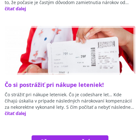
to, že počasie je častým dôvodom zamietnutia nárokov od…
čítať ďalej
Čo si postrážiť pri nákupe leteniek!
Čo strážiť pri nákupe leteniek. Čo je codeshare let… Kde
číhajú úskalia v prípade následných nárokovaní kompenzácií
za nekorektne vykonané lety. S čím počítať a nebyť následne…
čítať ďalej