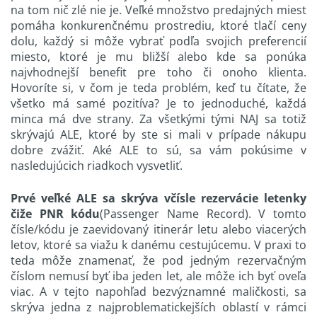
na tom nič zlé nie je. Veľké množstvo predajných miest
pomáha konkurenčnému prostrediu, ktoré tlačí ceny
dolu, každý si môže vybrať podľa svojich preferencií
miesto, ktoré je mu bližší alebo kde sa ponúka
najvhodnejší benefit pre toho či onoho klienta.
Hovoríte si, v čom je teda problém, keď tu čítate, že
všetko má samé pozitíva? Je to jednoduché, každá
minca má dve strany. Za všetkými tými NAJ sa totiž
skrývajú ALE, ktoré by ste si mali v prípade nákupu
dobre zvážiť. Aké ALE to sú, sa vám pokúsime v
nasledujúcich riadkoch vysvetliť.
Prvé veľké ALE sa skrýva v
čísle rezervácie letenky
čiže PNR kódu
(Passenger Name Record). V tomto
čísle/kódu je zaevidovaný itinerár letu alebo viacerých
letov, ktoré sa viažu k danému cestujúcemu. V praxi to
teda môže znamenať, že pod jedným rezervačným
číslom nemusí byť iba jeden let, ale môže ich byť oveľa
viac. A v tejto napohľad bezvýznamné maličkosti, sa
skrýva jedna z najproblematickejších oblastí v rámci