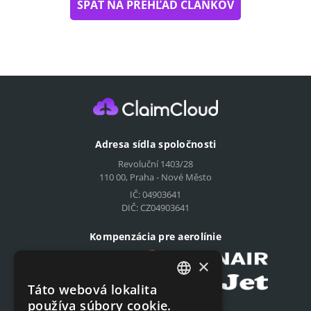
SPÄŤ NA PREHĽAD ČLÁNKOV
Adresa sídla spoločnosti
Revoluční 1403/28
110 00, Praha - Nové Město
IČ: 04903641
DIČ: CZ04903641
Kompenzácia pre aerolínie
×
Táto webová lokalita
CZECH
používa súbory cookie.