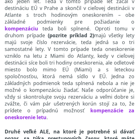
ako jeden let. Teda v tomto prípade let začal v
destináciu EÚ v Prahe a skončil v cieľovej destinácii v
Atlante s troch hodinovým oneskorením – obe
základné podmienky pre požiadanie o
kompenzáciu
teda boli splnené. Oproti tomu v
druhom prípade
(pozrite príklad 2)
majú všetky lety
majú svoje číslo rezervácie, teda jedná sa o tri
samostatné lety. V tomto prípade teda oneskorenie
vzniklo na letu z Miami do Atlanty, kedy v cieľovej
destinácii síce boli tri hodiny oneskorenia, ale odletové
miesto bolo mimo EÚ (Miami) a s leteckou
spoločnosťou, ktorá nemá sídlo v EÚ. Jedna zo
základných podmienok teda splnená nebola a nie je
možné o kompenzáciu žiadať. Naše odporúčanie je,
vždy si skontrolujte svoju rezerváciu a veľmi dobre si
zvážte, či vám pár ušetrených korún stojí za to, že
prídete o prípadnú možnosť
kompenzácie za
oneskorenie letu
.
Druhé veľké ALE, na ktoré je potrebné si dávať
pozor, sa týka prestupových časov, ktoré máte