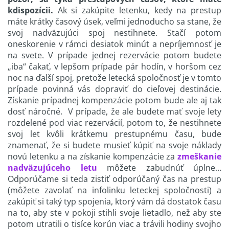
k
dispozícii.
Ak si zakúpite letenku, kedy na prestup
máte krátky časový úsek, veľmi jednoducho sa stane, že
svoj nadväzujúci spoj nestihnete. Stačí potom
oneskorenie v rámci desiatok minút a nepríjemnosť je
na svete. V prípade jednej rezervácie potom budete
„iba“ čakať, v lepšom prípade pár hodín, v horšom cez
noc na ďalší spoj, pretože letecká spoločnosť je v tomto
prípade povinná vás dopraviť do cieľovej destinácie.
Získanie prípadnej kompenzácie potom bude ale aj tak
dosť náročné. V prípade, že ale budete mať svoje lety
rozdelené pod viac rezervácií, potom to, že nestihnete
svoj let kvôli krátkemu prestupnému času, bude
znamenať, že si budete musieť kúpiť na svoje náklady
novú letenku a na získanie kompenzácie za
zmeškanie
nadväzujúceho letu
môžete zabudnúť úplne…
Odporúčame si teda zistiť odporúčaný čas na prestup
(môžete zavolať na infolinku leteckej spoločnosti) a
zakúpiť si taký typ spojenia, ktorý vám dá dostatok času
na to, aby ste v pokoji stihli svoje lietadlo, než aby ste
potom utratili o tisíce korún viac a trávili hodiny svojho