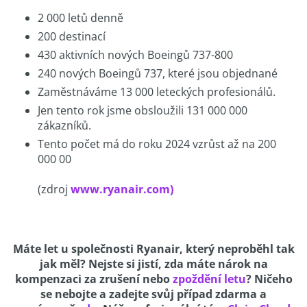
2 000 letů denně
200 destinací
430 aktivních nových Boeingů 737-800
240 nových Boeingů 737, které jsou objednané
Zaměstnáváme 13 000 leteckých profesionálů.
Jen tento rok jsme obsloužili 131 000 000
zákazníků.
Tento počet má do roku 2024 vzrůst až na 200
000 00
(zdroj
www.ryanair.com)
Máte let u společnosti Ryanair, který neproběhl tak
jak měl? Nejste si jistí, zda máte nárok na
kompenzaci za zrušení nebo
zpoždění letu
? Ničeho
se nebojte a zadejte svůj případ zdarma a