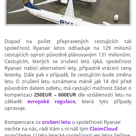
Dopad na počet přepravených cestujících tak
společnost Ryanair letos odhaduje na 129 milionů
cestujících oproti původně plánovaným 131 milionům.
Cestujícím, kterých se zrušení letů týká, společnost
Ryanair nabízí alternativní lety, případně vrácení ceny
letenky. Dále pak v případě, že cestujícím bude změna
letu či zrušení letu oznámena méně jak 14 dní před
původním datem odletu, má cestující možnost žádat o
kompenzaci
250EUR – 600EUR
dle vzdálenosti letu na
základě
evropské regulace
, která tyto případy
upravuje.
Kompenzace za
zrušení letu
u společnosti Ryanair
nechte na nás, rádi Vám s ní náš tým
ClaimCloud
pomůžeme. U této letecké společnosti jen letos řešíme