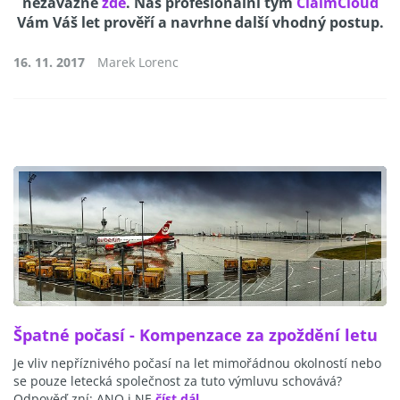
nezávazně
zde
. Náš profesionální tým
ClaimCloud
Vám Váš let prověří a navrhne další vhodný postup.
16. 11. 2017
Marek Lorenc
Špatné počasí - Kompenzace za zpoždění letu
Je vliv nepříznivého počasí na let mimořádnou okolností nebo
se pouze letecká společnost za tuto výmluvu schovává?
Odpověď zní: ANO i NE
číst dál