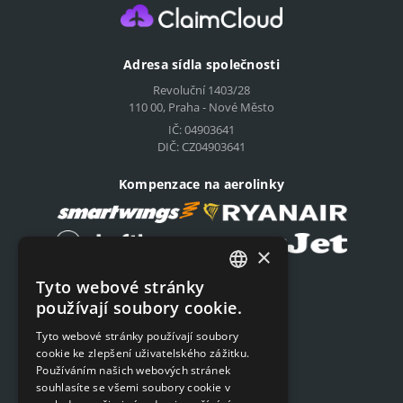
Adresa sídla společnosti
Revoluční 1403/28
110 00, Praha - Nové Město
IČ: 04903641
DIČ: CZ04903641
Kompenzace na aerolinky
×
Tyto webové stránky
Podat on-line žádost
CZECH
používají soubory cookie.
Podat on-line žádost
ENGLISH
Tyto webové stránky používají soubory
cookie ke zlepšení uživatelského zážitku.
SLOVAK
Navigace
Používáním našich webových stránek
GERMAN
souhlasíte se všemi soubory cookie v
Ceník