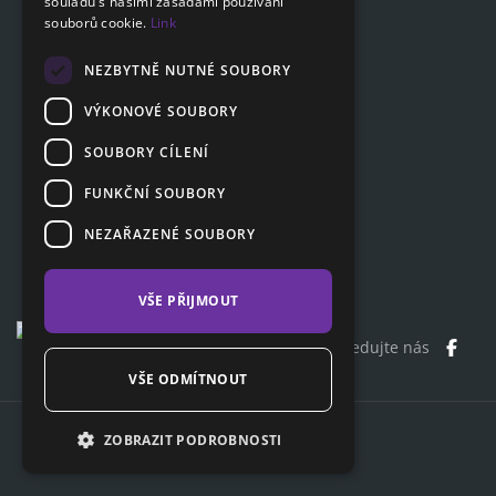
souladu s našimi zásadami používání
Otázky a odpovědi
souborů cookie.
Link
Dokumenty ke stažení
Poradna
NEZBYTNĚ NUTNÉ SOUBORY
VÝKONOVÉ SOUBORY
SOUBORY CÍLENÍ
Zákaznická sekce
Partnerská sekce
FUNKČNÍ SOUBORY
Affiliate program
NEZAŘAZENÉ SOUBORY
Kontakty
VŠE PŘIJMOUT
Sledujte nás
VŠE ODMÍTNOUT
Copyright© 2026 ClaimCloud
ZOBRAZIT PODROBNOSTI
CS