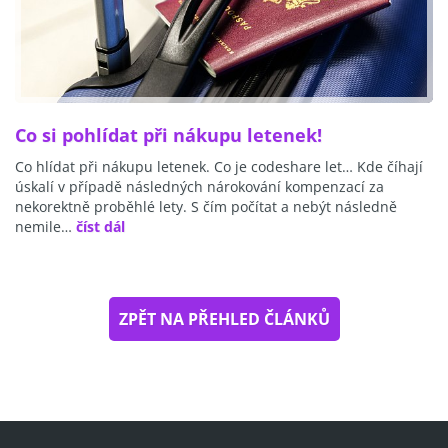
Co si pohlídat při nákupu letenek!
Co hlídat při nákupu letenek. Co je codeshare let… Kde číhají
úskalí v případě následných nárokování kompenzací za
nekorektně proběhlé lety. S čím počítat a nebýt následně
nemile…
číst dál
ZPĚT NA PŘEHLED ČLÁNKŮ