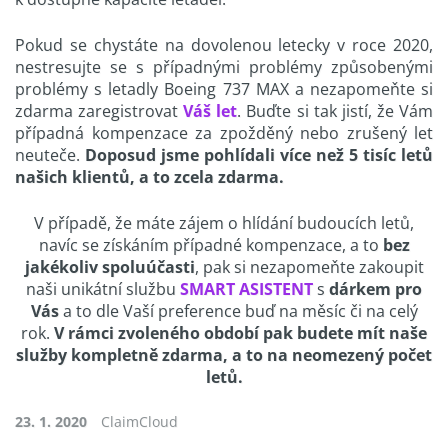
Pokud se chystáte na dovolenou letecky v roce 2020,
nestresujte se s případnými problémy způsobenými
problémy s letadly Boeing 737 MAX a nezapomeňte si
zdarma zaregistrovat
Váš let
. Buďte si tak jistí, že Vám
případná kompenzace za zpožděný nebo zrušený let
neuteče.
Doposud jsme pohlídali více než 5 tisíc letů
našich klientů, a to zcela zdarma.
V případě, že máte zájem o hlídání budoucích letů,
navíc se získáním případné kompenzace, a to
bez
jakékoliv spoluúčasti
, pak si nezapomeňte zakoupit
naši unikátní službu
SMART ASISTENT
s
dárkem pro
Vás
a to dle Vaší preference buď na měsíc či na celý
rok.
V rámci zvoleného období pak budete mít naše
služby kompletně zdarma, a to na neomezený počet
letů.
23. 1. 2020
ClaimCloud