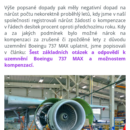
Výše popsané dopady pak měly negativní dopad na
nárůst počtu nekorektně proběhlý letů, kdy jsme v naší
společnosti registrovali nárůst žádostí o kompenzace
v řádech desítek procent oproti předchozímu roku. Kdy
a za jakých podmínek bylo možné nárok na
kompenzaci za zrušené či zpožděné lety z důvodu
uzemnění Boeingu 737 MAX uplatnit, jsme popisovali
v článku:
Šest základních otázek a odpovědí k
uzemnění Boeingu 737 MAX a možnostem
kompenzací.