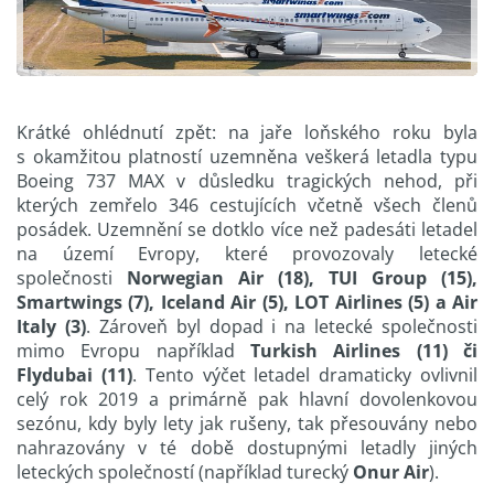
Krátké ohlédnutí zpět: na jaře loňského roku byla
s okamžitou platností uzemněna veškerá letadla typu
Boeing 737 MAX v důsledku tragických nehod, při
kterých zemřelo 346 cestujících včetně všech členů
posádek. Uzemnění se dotklo více než padesáti letadel
na území Evropy, které provozovaly letecké
společnosti
Norwegian Air (18), TUI Group (15),
Smartwings (7), Iceland Air (5), LOT Airlines (5) a Air
Italy (3)
. Zároveň byl dopad i na letecké společnosti
mimo Evropu například
Turkish Airlines (11) či
Flydubai (11)
. Tento výčet letadel dramaticky ovlivnil
celý rok 2019 a primárně pak hlavní dovolenkovou
sezónu, kdy byly lety jak rušeny, tak přesouvány nebo
nahrazovány v té době dostupnými letadly jiných
leteckých společností (například turecký
Onur Air
).