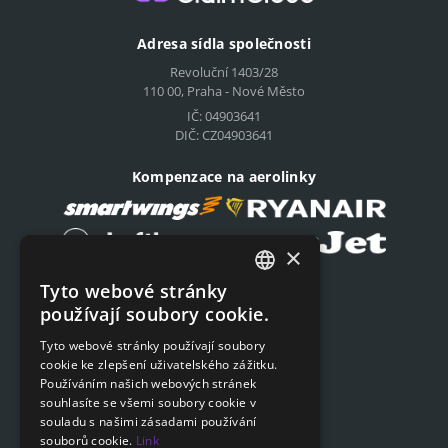
Adresa sídla společnosti
Revoluční 1403/28
110 00, Praha - Nové Město
IČ: 04903641
DIČ: CZ04903641
Kompenzace na aerolinky
×
Tyto webové stránky
Podat on-line žádost
CZECH
používají soubory cookie.
Podat on-line žádost
ENGLISH
Tyto webové stránky používají soubory
cookie ke zlepšení uživatelského zážitku.
SLOVAK
Navigace
Používáním našich webových stránek
GERMAN
souhlasíte se všemi soubory cookie v
Ceník
souladu s našimi zásadami používání
Otázky a odpovědi
souborů cookie.
Link