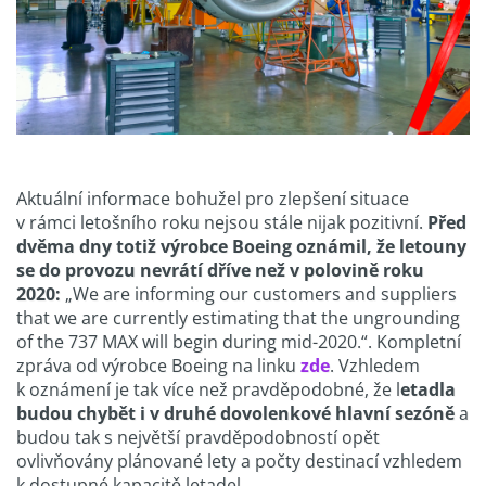
Aktuální informace bohužel pro zlepšení situace
v rámci letošního roku nejsou stále nijak pozitivní.
Před
dvěma dny totiž výrobce Boeing oznámil, že letouny
se do provozu nevrátí dříve než v polovině roku
2020:
„We are informing our customers and suppliers
that we are currently estimating that the ungrounding
of the 737 MAX will begin during mid-2020.“. Kompletní
zpráva od výrobce Boeing na linku
zde
. Vzhledem
k oznámení je tak více než pravděpodobné, že l
etadla
budou chybět i v druhé dovolenkové hlavní sezóně
a
budou tak s největší pravděpodobností opět
ovlivňovány plánované lety a počty destinací vzhledem
k dostupné kapacitě letadel.